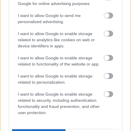
Google for online advertising purposes.
Celta y Levante se enfrentan el martes 12 de mayo a las 19:00 horas.
¿Quién jugará en los locales? ¿Cuál será la alineación que presente Luis
I want to allow Google to send me
Castro? A continuación, las posibles alineaciones del Celta-Levante.
personalized advertising.
Leer más »
I want to allow Google to enable storage
related to analytics like cookies on web or
device identifiers in apps.
I want to allow Google to enable storage
related to functionality of the website or app.
I want to allow Google to enable storage
related to personalization.
I want to allow Google to enable storage
related to security, including authentication
functionality and fraud prevention, and other
user protection.