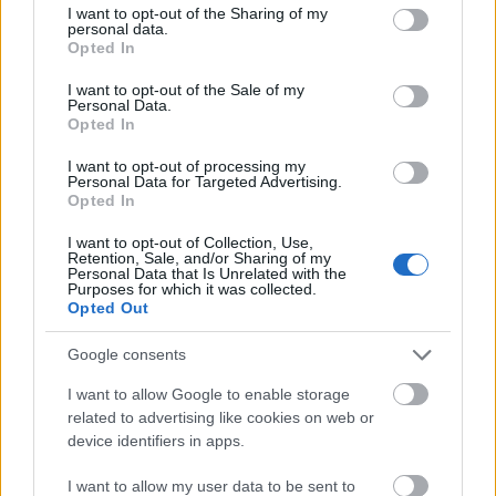
¿Quién jugará en los locales? ¿Cuál será la alineación que presente
not limited to your visit or usage behaviour. You may click to
I want to opt-out of the Sharing of my
personal data.
Giraldez? A continuación, las posibles alineaciones del Athletic-Celta.
grant or deny consent to Google and its third-party tags to
Opted In
Leer más »
use your data for below specified purposes in below Google
consent section.
I want to opt-out of the Sale of my
Personal Data.
Opted In
I want to opt-out of processing my
Personal Data for Targeted Advertising.
Opted In
I want to opt-out of Collection, Use,
Retention, Sale, and/or Sharing of my
Personal Data that Is Unrelated with the
Purposes for which it was collected.
Opted Out
Google consents
I want to allow Google to enable storage
related to advertising like cookies on web or
device identifiers in apps.
Celta – Levante: las posibles alineaciones
I want to allow my user data to be sent to
9. mayo 2026 Por
Jesus Gallo
|