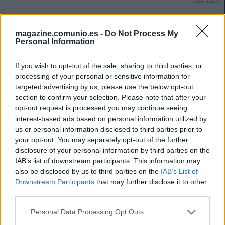
Leer más »
magazine.comunio.es -
Do Not Process My
Personal Information
If you wish to opt-out of the sale, sharing to third parties, or
processing of your personal or sensitive information for
targeted advertising by us, please use the below opt-out
section to confirm your selection. Please note that after your
opt-out request is processed you may continue seeing
interest-based ads based on personal information utilized by
us or personal information disclosed to third parties prior to
your opt-out. You may separately opt-out of the further
disclosure of your personal information by third parties on the
IAB’s list of downstream participants. This information may
also be disclosed by us to third parties on the
IAB’s List of
Downstream Participants
that may further disclose it to other
Athletic – Celta: las posibles alineaciones
third parties.
13. mayo 2026 Por
Jesus Gallo
|
Please note that this website/app uses one or more Google
Personal Data Processing Opt Outs
Athletic y Celta se enfrentan el domingo 17 de mayo a las 19:00 horas.
services and may gather and store information including but