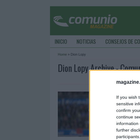
INICIO
NOTICIAS
CONSEJOS DE C
Home
»
Dion Lopy
Dion Lopy Archive - Comu
magazine
L
If you wish 
P
sensitive in
1
confirm you
continue se
O
information 
e
further disc
¿
participants