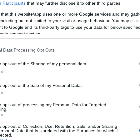
Participants
that may further disclose it to other third parties.
 that this website/app uses one or more Google services and may gath
including but not limited to your visit or usage behaviour. You may click 
lmería: cuatro apuestas interesantes tras el cambio de
 to Google and its third-party tags to use your data for below specifi
ntrenador
ogle consent section.
1. octubre 2023 Por
Jesus Gallo
|
l Almería ha fichado a Gaizka Garitano para tratar de sacar al
l Data Processing Opt Outs
quipo del fondo de la clasificación. El técnico vasco tiene un
stilo muy definido y estos jugadores podrían pasar a tener un rol
o opt-out of the Sharing of my personal data.
ás importante tras su llegada.
In
Leer más »
o opt-out of the Sale of my Personal Data.
In
A pujar! Cuatro triunfadores de la jornada 9 por menos
e 3 millones
to opt-out of processing my Personal Data for Targeted
ing.
. octubre 2023 Por
Jesus Gallo
|
In
enos de 3 millones de valor de mercado y 8 o más puntos en la
o opt-out of Collection, Use, Retention, Sale, and/or Sharing
ornada 9. Estos cuatro jugadores podrían revalorizarse en los
ersonal Data that Is Unrelated with the Purposes for which it
róximos días.
lected.
Leer más »