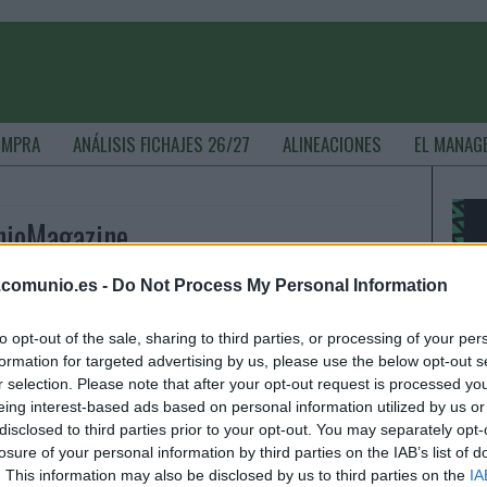
OMPRA
ANÁLISIS FICHAJES 26/27
ALINEACIONES
EL MANAG
nioMagazine
.comunio.es -
Do Not Process My Personal Information
os sancionados de la jornada 29: ¿Quiénes suplirán a
to opt-out of the sale, sharing to third parties, or processing of your per
aredes & cía?
formation for targeted advertising by us, please use the below opt-out s
3. marzo 2024 Por
Jesus Gallo
|
r selection. Please note that after your opt-out request is processed y
eing interest-based ads based on personal information utilized by us or
nce jugadores se perderán la jornada 29 de LaLiga 23/24 al
disclosed to third parties prior to your opt-out. You may separately opt-
star sancionados, entre ellos Aitor Paredes y Chimy Ávila.
losure of your personal information by third parties on the IAB’s list of
Quiénes les reemplazarán en sus respectivos equipos?
. This information may also be disclosed by us to third parties on the
IA
Leer más »