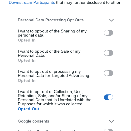
Downstream Participants
that may further disclose it to other
El Real Madrid está en horas bajas y consiguió un punto de 9 posibles en
third parties.
el mes de noviembre. Muchos de sus jugadores no están dando el nivel
esperado. ¿En qué jugadores blancos podemos seguir confiando?
Please note that this website/app uses one or more Google
Personal Data Processing Opt Outs
Leer más »
services and may gather and store information including but
not limited to your visit or usage behaviour. You may click to
I want to opt-out of the Sharing of my
personal data.
grant or deny consent to Google and its third-party tags to
Opted In
use your data for below specified purposes in below Google
consent section.
I want to opt-out of the Sale of my
Personal Data.
Opted In
I want to opt-out of processing my
Personal Data for Targeted Advertising.
Opted In
I want to opt-out of Collection, Use,
Retention, Sale, and/or Sharing of my
Personal Data that Is Unrelated with the
Purposes for which it was collected.
Opted Out
Google consents