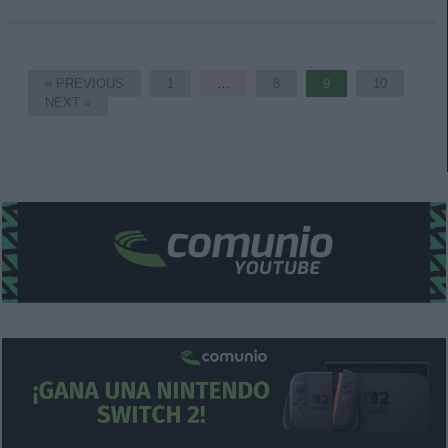
« PREVIOUS
1
…
8
9
10
NEXT »