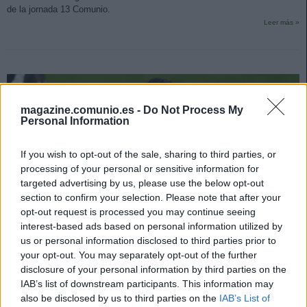
de la jornada 13 Comunio.
Leer más »
magazine.comunio.es -
Do Not Process My
Personal Information
If you wish to opt-out of the sale, sharing to third parties, or
processing of your personal or sensitive information for
targeted advertising by us, please use the below opt-out
section to confirm your selection. Please note that after your
opt-out request is processed you may continue seeing
interest-based ads based on personal information utilized by
us or personal information disclosed to third parties prior to
your opt-out. You may separately opt-out of the further
disclosure of your personal information by third parties on the
El Madrid en horas bajas: ¿en qué jugadores confiar?
IAB’s list of downstream participants. This information may
also be disclosed by us to third parties on the
IAB’s List of
2. diciembre 2020 Por
Jesus Gallo
|