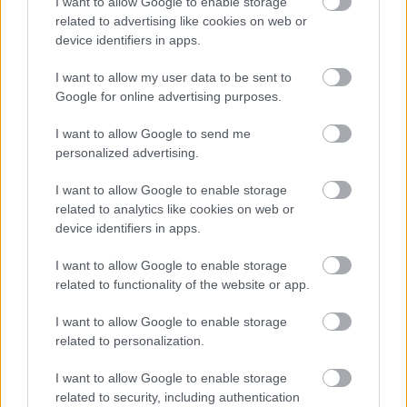
I want to allow Google to enable storage
Los jugadores más mejorados tras 9 jornadas
related to advertising like cookies on web or
11. noviembre 2020 Por
Jesus Gallo
|
device identifiers in apps.
Este arranque de temporada nos ha traído gratas sorpresas en forma de
puntos en futbolistas que no solían puntuar demasiado bien en 2019/20.
I want to allow my user data to be sent to
A continuación os traemos algunos de los jugadores más mejorados tras
Google for online advertising purposes.
9 jornadas.
Leer más »
I want to allow Google to send me
personalized advertising.
I want to allow Google to enable storage
related to analytics like cookies on web or
device identifiers in apps.
I want to allow Google to enable storage
related to functionality of the website or app.
I want to allow Google to enable storage
related to personalization.
I want to allow Google to enable storage
related to security, including authentication