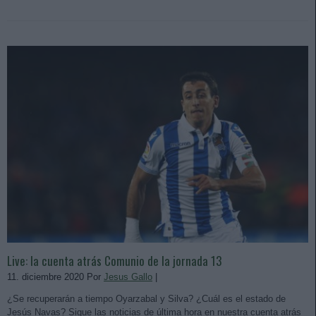
Live: la cuenta atrás Comunio de la jornada 13
11. diciembre 2020 Por
Jesus Gallo
|
¿Se recuperarán a tiempo Oyarzabal y Silva? ¿Cuál es el estado de
Jesús Navas? Sigue las noticias de última hora en nuestra cuenta atrás