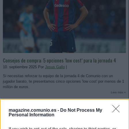
Consejos de compra: 5 opciones ‘low cost’ para la jornada 4
10. septiembre 2025 Por
Jesus Gallo
|
Si necesitas reforzar tu equipo de la jornada 4 de Comunio con un
jugador barato, te presentamos cinco opciones 'low cost' por menos de 1
millón de euros.
Leer más »
magazine.comunio.es -
Do Not Process My
Personal Information
If you wish to opt-out of the sale, sharing to third parties, or