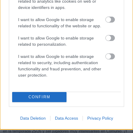
related to analytics like cookies on web or
device identifiers in apps.
I want to allow Google to enable storage
related to functionality of the website or app.
I want to allow Google to enable storage
related to personalization.
I want to allow Google to enable storage
related to security, including authentication
functionality and fraud prevention, and other
user protection.
CONFIRM
Consejos de compra: 5 jóvenes a tener en cuenta para 25/26
23. junio 2025 Por
Jesus Gallo
|
Data Deletion
Data Access
Privacy Policy
Estos cinco jóvenes pueden seguir progresando o dar un paso adelante
en la temporada 25/26 y ser jugadores muy interesantes en Comunio. ¡Y