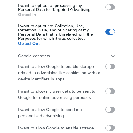
I want to opt-out of processing my
Personal Data for Targeted Advertising.
Opted In
I want to opt-out of Collection, Use,
Retention, Sale, and/or Sharing of my
Personal Data that Is Unrelated with the
Purposes for which it was collected.
Opted Out
Google consents
I want to allow Google to enable storage
related to advertising like cookies on web or
device identifiers in apps.
I want to allow my user data to be sent to
Hugo Rincón y Lemar, primeros fichajes del Girona.
Google for online advertising purposes.
¿Recomendables?
I want to allow Google to send me
31. julio 2025 Por
Jesus Gallo
|
personalized advertising.
El Girona ha incorporado cómo cedidos a Hugo Rincón y Thomas Lemar.
¿Serán recomendables en la nueva temporada de Comunio?
I want to allow Google to enable storage
Leer más »