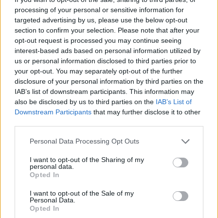
processing of your personal or sensitive information for
targeted advertising by us, please use the below opt-out
section to confirm your selection. Please note that after your
opt-out request is processed you may continue seeing
interest-based ads based on personal information utilized by
us or personal information disclosed to third parties prior to
your opt-out. You may separately opt-out of the further
disclosure of your personal information by third parties on the
IAB’s list of downstream participants. This information may
also be disclosed by us to third parties on the
IAB’s List of
Downstream Participants
that may further disclose it to other
Consejos de compra – Girona: cuatro posibles titulares por
third parties.
menos de 3 millones
Please note that this website/app uses one or more Google
Personal Data Processing Opt Outs
3. agosto 2025 Por
Jesus Gallo
|
services and may gather and store information including but
not limited to your visit or usage behaviour. You may click to
I want to opt-out of the Sharing of my
El Girona espera tener un año tranquilo tras su irregular campaña 24/25.
personal data.
grant or deny consent to Google and its third-party tags to
Estos cuatro jugadores pueden ser importantes dentro del esquema de
Opted In
use your data for below specified purposes in below Google
Michel este curso y cuestan menos de 3 millones en Comunio.
consent section.
Leer más »
I want to opt-out of the Sale of my
Personal Data.
Opted In