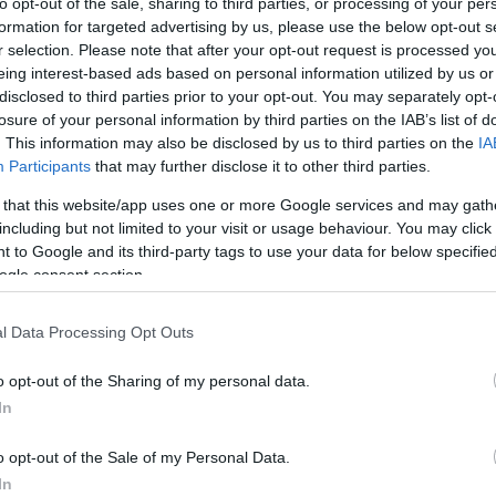
to opt-out of the sale, sharing to third parties, or processing of your per
formation for targeted advertising by us, please use the below opt-out s
r selection. Please note that after your opt-out request is processed y
l 11 ideal de la jornada 2 (22/23): Lewandowski se
eing interest-based ads based on personal information utilized by us or
strena como MVP
disclosed to third parties prior to your opt-out. You may separately opt-
losure of your personal information by third parties on the IAB’s list of
3. agosto 2022 Por
Jesus Gallo
|
. This information may also be disclosed by us to third parties on the
IA
l 11 ideal de la jornada 1 de Comunio estuvo plagado de
Participants
that may further disclose it to other third parties.
orpresas, entre ellas su flamante MVP, Álex Baena del Villarreal.
Leer más »
 that this website/app uses one or more Google services and may gath
including but not limited to your visit or usage behaviour. You may click 
 to Google and its third-party tags to use your data for below specifi
ogle consent section.
omunio Euro: el 11 ideal de la jornada 2
l Data Processing Opt Outs
0. junio 2021 Por
Jesus Gallo
|
60 puntos para el 11 ideal de la jornada 2 del Comunio Euro, con
o opt-out of the Sharing of my personal data.
ocatelli (Italia) como gran estrella con 20 puntos. Analizamos los
In
ejores jugadores de la segunda fecha del campeonato.
Leer más »
o opt-out of the Sale of my Personal Data.
In