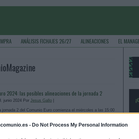
OMPRA
ANÁLISIS FICHAJES 26/27
ALINEACIONES
EL MANAG
nioMagazine
uro 2024: las posibles alineaciones de la jornada 2
8. junio 2024 Por
Jesus Gallo
|
a jornada 2 del Comunio Euro comienza el miércoles a las 15:00
oras con el Croacia - Albania. Repasamos las posibles
lineaciones de las 24 selecciones participantes en la segunda
.comunio.es -
Do Not Process My Personal Information
ornada de la fase de grupos.
Leer más »