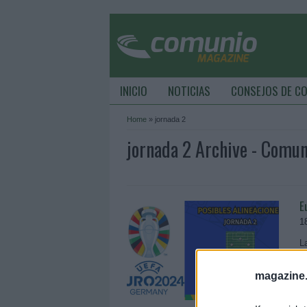
INICIO
NOTICIAS
CONSEJOS DE C
Home
»
jornada 2
jornada 2 Archive - Comu
E
1
L
h
a
magazine
j