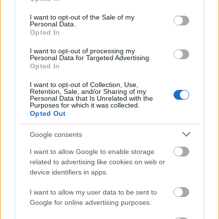
use your data for below specified purposes in below Google
consent section.
I want to opt-out of the Sale of my
Personal Data.
Opted In
I want to opt-out of processing my
Personal Data for Targeted Advertising.
Opted In
I want to opt-out of Collection, Use,
Retention, Sale, and/or Sharing of my
Personal Data that Is Unrelated with the
Purposes for which it was collected.
Opted Out
Google consents
I want to allow Google to enable storage
related to advertising like cookies on web or
device identifiers in apps.
Sevilla – Barcelona: las posibles alineaciones
24. febrero 2021 Por
Jesus Gallo
|
I want to allow my user data to be sent to
Google for online advertising purposes.
La jornada 25 de LaLiga arranca el viernes 26 de febrero. Sevilla y
Barcelona se enfrentan el sábado a las 16:15 horas. ¿Quién jugará en los