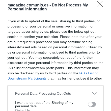
magazine.comunio.es -
Do Not Process My
Personal Information
If you wish to opt-out of the sale, sharing to third parties, or
processing of your personal or sensitive information for
targeted advertising by us, please use the below opt-out
section to confirm your selection. Please note that after your
opt-out request is processed you may continue seeing
interest-based ads based on personal information utilized by
us or personal information disclosed to third parties prior to
your opt-out. You may separately opt-out of the further
disclosure of your personal information by third parties on the
IAB’s list of downstream participants. This information may
also be disclosed by us to third parties on the
IAB’s List of
Alavés – Osasuna: las posibles alineaciones
Downstream Participants
that may further disclose it to other
24. febrero 2021 Por
Jesus Gallo
|
third parties.
La jornada 25 de LaLiga arranca el viernes 26 de febrero. Alavés y
Please note that this website/app uses one or more Google
Osasuna se enfrentan el sábado a las 18:30 horas. ¿Quién jugará en los
Personal Data Processing Opt Outs
services and may gather and store information including but
locales? ¿Con qué alineación saldrán los de Arrasate? A continuación, las
posibles alineaciones del Alavés-Osasuna.
not limited to your visit or usage behaviour. You may click to
I want to opt-out of the Sharing of my
personal data.
Leer más »
grant or deny consent to Google and its third-party tags to
Opted In