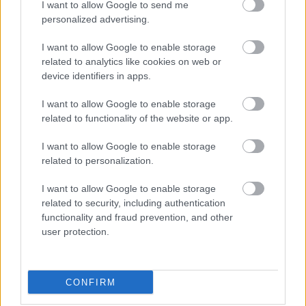
I want to allow Google to send me
locales? ¿Con qué alineación saldrán los de Koeman? A continuación, las
posibles alineaciones del Sevilla-Barcelona.
personalized advertising.
Leer más »
I want to allow Google to enable storage
related to analytics like cookies on web or
device identifiers in apps.
I want to allow Google to enable storage
related to functionality of the website or app.
I want to allow Google to enable storage
related to personalization.
I want to allow Google to enable storage
related to security, including authentication
functionality and fraud prevention, and other
user protection.
CONFIRM
Eibar – Huesca: las posibles alineaciones
24. febrero 2021 Por
Jesus Gallo
|