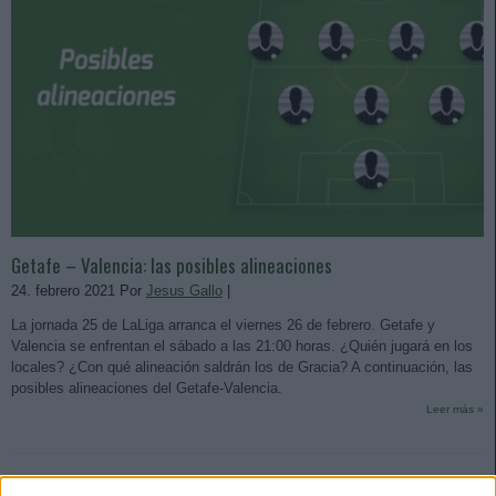
Getafe – Valencia: las posibles alineaciones
24. febrero 2021 Por
Jesus Gallo
|
La jornada 25 de LaLiga arranca el viernes 26 de febrero. Getafe y
Valencia se enfrentan el sábado a las 21:00 horas. ¿Quién jugará en los
locales? ¿Con qué alineación saldrán los de Gracia? A continuación, las
posibles alineaciones del Getafe-Valencia.
Leer más »