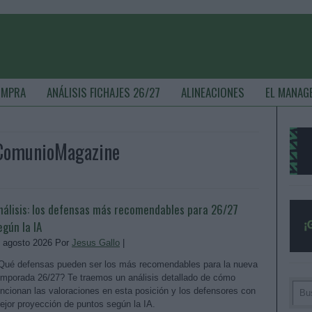
OMPRA
ANÁLISIS FICHAJES 26/27
ALINEACIONES
EL MANAG
 ComunioMagazine
nálisis: los defensas más recomendables para 26/27
egún la IA
. agosto 2026 Por
Jesus Gallo
|
Qué defensas pueden ser los más recomendables para la nueva
emporada 26/27? Te traemos un análisis detallado de cómo
uncionan las valoraciones en esta posición y los defensores con
ejor proyección de puntos según la IA.