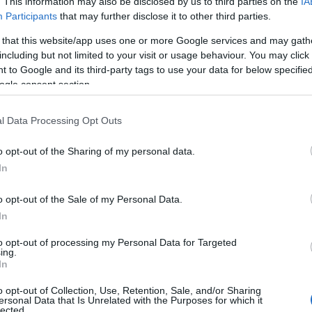
. This information may also be disclosed by us to third parties on the
IA
Leer más »
Participants
that may further disclose it to other third parties.
 that this website/app uses one or more Google services and may gath
including but not limited to your visit or usage behaviour. You may click 
ercado de fichajes: Cunha, al Atleti…¿Saúl al Chelsea?
 to Google and its third-party tags to use your data for below specifi
ogle consent section.
4. agosto 2021 Por
Jesus Gallo
|
l Atlético ha cerrado la incorporación de Matheus Cunha pero
l Data Processing Opt Outs
ecesita liberar masa salarial y Saúl Ñíguez puede hacer las
aletas rumbo a la Premier. Además, la Real va a firmar al
igante noruego Sorloth. Repasamos las últimas noticias y
o opt-out of the Sharing of my personal data.
umores del mercado de fichajes.
In
Leer más »
o opt-out of the Sale of my Personal Data.
In
A vender! Cinco perdedores de la jornada 2
to opt-out of processing my Personal Data for Targeted
2. agosto 2021 Por
Jesus Gallo
|
ing.
In
esionados, suplentes, expulsados...Estos cinco jugadores son
lgunos de los perdedores de la jornada 2.
o opt-out of Collection, Use, Retention, Sale, and/or Sharing
Leer más »
ersonal Data that Is Unrelated with the Purposes for which it
lected.