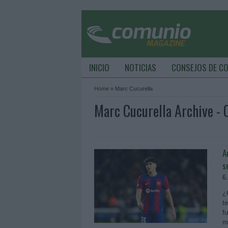
INICIO
NOTICIAS
CONSEJOS DE C
Home
»
Marc Cucurella
Marc Cucurella Archive -
A
s
6
¿
t
f
m