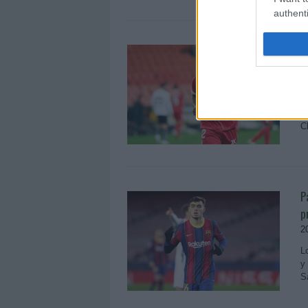
authenti
M
2
T
S
K
C
P
p
2
L
y
S