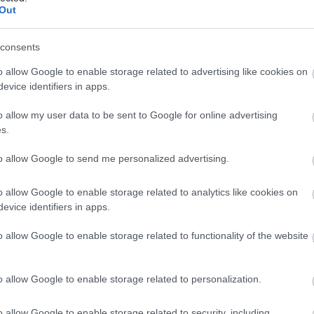
Out
consents
ctualidad Comunio: los tocados de la jornada 1
o allow Google to enable storage related to advertising like cookies on
3. agosto 2021 Por
Jorge Antón
|
evice identifiers in apps.
rranca la temporada 2021/22 y algunos equipos no podrán
o allow my user data to be sent to Google for online advertising
ontar con todos sus jugadores debido a las ya habituales
s.
olestias físicas de la pretemporada. ¡Repasamos los últimos
ocados!
to allow Google to send me personalized advertising.
Leer más »
o allow Google to enable storage related to analytics like cookies on
evice identifiers in apps.
revias 21/22 – Getafe: Míchel encabeza una nueva era
. agosto 2021 Por
Jesus Gallo
|
o allow Google to enable storage related to functionality of the website
ras cinco temporadas con José Bordalás en el banquillo, el
etafe afronta una nueva era de la mano de un viejo conocido,
o allow Google to enable storage related to personalization.
íchel González. ¿Qué podemos esperar de los azulones en
021/22?
Leer más »
o allow Google to enable storage related to security, including