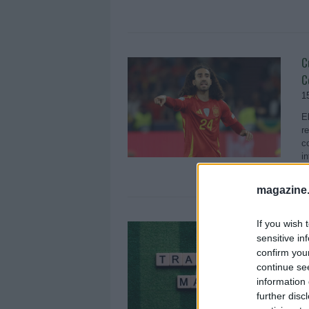
C
C
1
E
r
c
i
magazine
¡
If you wish 
sensitive in
f
confirm you
3
continue se
¿
information 
V
further disc
fi