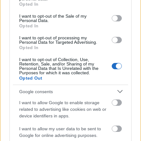
grant or deny consent to Google and its third-party tags to
Opted In
use your data for below specified purposes in below Google
consent section.
I want to opt-out of the Sale of my
Personal Data.
Opted In
I want to opt-out of processing my
Personal Data for Targeted Advertising.
Opted In
I want to opt-out of Collection, Use,
Retention, Sale, and/or Sharing of my
Personal Data that Is Unrelated with the
Purposes for which it was collected.
Opted Out
Google consents
I want to allow Google to enable storage
related to advertising like cookies on web or
device identifiers in apps.
El mejor 11 tras 13 jornadas: dominio blaugrana
18. noviembre 2024 Por
Jesus Gallo
|
I want to allow my user data to be sent to
Google for online advertising purposes.
Raphinha y tres compañeros del F.C. Barcelona forman parte del mejor