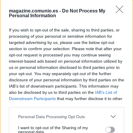
magazine.comunio.es -
Do Not Process My
Personal Information
If you wish to opt-out of the sale, sharing to third parties, or
processing of your personal or sensitive information for
targeted advertising by us, please use the below opt-out
section to confirm your selection. Please note that after your
opt-out request is processed you may continue seeing
interest-based ads based on personal information utilized by
us or personal information disclosed to third parties prior to
your opt-out. You may separately opt-out of the further
disclosure of your personal information by third parties on the
IAB’s list of downstream participants. This information may
also be disclosed by us to third parties on the
IAB’s List of
Los lesionados en el parón de noviembre por el ‘Virus FIFA’
Downstream Participants
that may further disclose it to other
19. noviembre 2024 Por
Jesus Gallo
|
third parties.
Varios jugadores han regresado lesionados tras jugar con sus respectivas
Please note that this website/app uses one or more Google
selecciones en el parón internacional de noviembre, como Johnny
Personal Data Processing Opt Outs
services and may gather and store information including but
Cardoso o Yangel Herrera. Repasamos su estado y posible tiempo de
baja.
not limited to your visit or usage behaviour. You may click to
I want to opt-out of the Sharing of my
personal data.
Leer más »