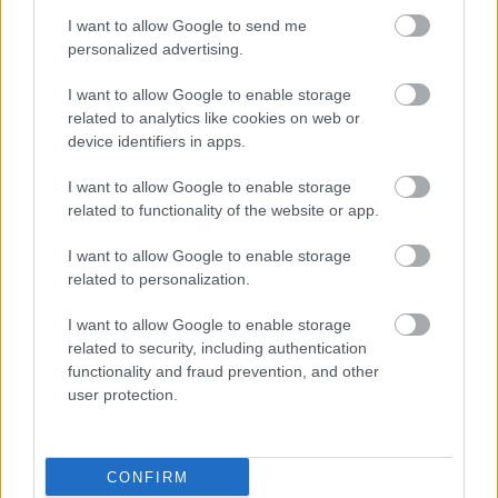
11 en Comunio tras las primeras 13 jornadas de LaLiga 24/25. Doble
I want to allow Google to send me
presencia de jugadores de la Real Sociedad.
personalized advertising.
Leer más »
I want to allow Google to enable storage
related to analytics like cookies on web or
device identifiers in apps.
I want to allow Google to enable storage
related to functionality of the website or app.
I want to allow Google to enable storage
related to personalization.
I want to allow Google to enable storage
related to security, including authentication
functionality and fraud prevention, and other
user protection.
La Real Sociedad en Comunio: ¿A quién comprar y vender?
CONFIRM
11. octubre 2024 Por
Jesus Gallo
|