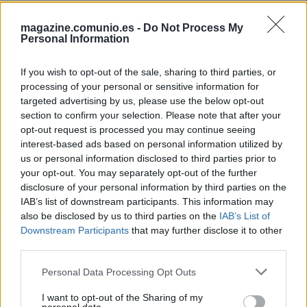
magazine.comunio.es -
Do Not Process My
Personal Information
If you wish to opt-out of the sale, sharing to third parties, or
processing of your personal or sensitive information for
targeted advertising by us, please use the below opt-out
section to confirm your selection. Please note that after your
opt-out request is processed you may continue seeing
interest-based ads based on personal information utilized by
us or personal information disclosed to third parties prior to
your opt-out. You may separately opt-out of the further
disclosure of your personal information by third parties on the
IAB’s list of downstream participants. This information may
Parte médico: los lesionados de la jornada 22
also be disclosed by us to third parties on the
IAB’s List of
Downstream Participants
that may further disclose it to other
3. febrero 2026 Por
Jesus Gallo
|
third parties.
La jornada 22 de LaLiga 25/26 nos dejó varios lesionados, cómo
Bellingham o Raphinha. Repasamos su estado y posible tiempo de baja
Please note that this website/app uses one or more Google
Personal Data Processing Opt Outs
en este artículo.
services and may gather and store information including but
Leer más »
not limited to your visit or usage behaviour. You may click to
I want to opt-out of the Sharing of my