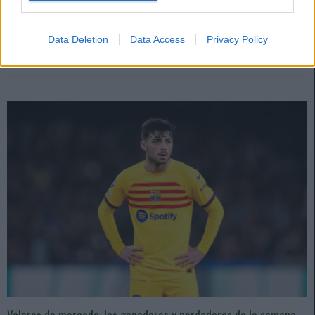
Estos futbolistas son los que más han subido y bajado su valor de
mercado entre el 3 y 9 de enero.
Data Deletion
Data Access
Privacy Policy
Leer más »
Valores de mercado: los ganadores y perdedores de la semana