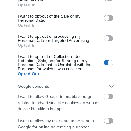
personal data.
grant or deny consent to Google and its third-party tags to
Opted In
use your data for below specified purposes in below Google
consent section.
I want to opt-out of the Sale of my
Personal Data.
Opted In
I want to opt-out of processing my
Personal Data for Targeted Advertising.
Opted In
I want to opt-out of Collection, Use,
Retention, Sale, and/or Sharing of my
Personal Data that Is Unrelated with the
Purposes for which it was collected.
Opted Out
Google consents
I want to allow Google to enable storage
related to advertising like cookies on web or
Las noticias de última hora de la jornada 21
device identifiers in apps.
23. enero 2026 Por
Jesus Gallo
|
La jornada 21 de Comunio arranca esta noche a las 21:00 horas.
I want to allow my user data to be sent to
Repasamos las noticias de última hora de cada equipo antes del
Google for online advertising purposes.
comienzo de esta nueva fecha del campeonato.