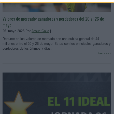
Valores de mercado: ganadores y perdedores del 20 al 26 de
mayo
26. mayo 2023 Por
Jesus Gallo
|
Repunte en los valores de mercado con una subida general de 44
millones entre el 20 y 26 de mayo. Estos son los principales ganadores y
perdedores de los últimos 7 días.
Leer más »