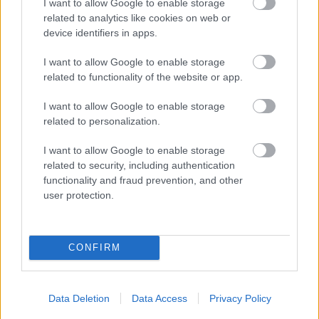
I want to allow Google to enable storage
related to analytics like cookies on web or
Los mejores jugadores de mayo en Comunio (22/23)
device identifiers in apps.
31. mayo 2023 Por
Jesus Gallo
|
I want to allow Google to enable storage
Tres delanteros han sido los mejores jugadores de mayo en Comunio
related to functionality of the website or app.
(jornadas 32 a 37).
Leer más »
I want to allow Google to enable storage
related to personalization.
I want to allow Google to enable storage
related to security, including authentication
functionality and fraud prevention, and other
user protection.
CONFIRM
Data Deletion
Data Access
Privacy Policy