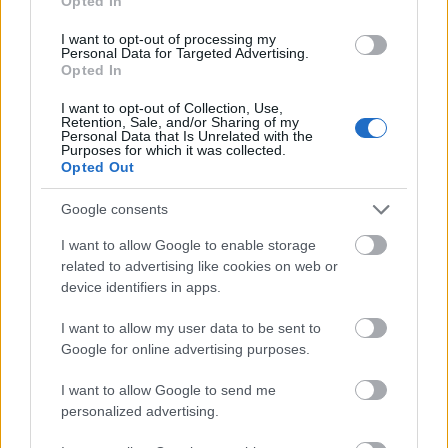
Opted In
31. mayo 2023 Por
Jesus Gallo
|
I want to opt-out of processing my
Los valores de mercado sufrieron una fuerte bajada en mayo, aunque se
Personal Data for Targeted Advertising.
recuperaron en la última semana del mes. A continuación, repasamos los
Opted In
jugadores más revalorizados y devaluados de los últimos 31 días en
Comunio.
I want to opt-out of Collection, Use,
Leer más »
Retention, Sale, and/or Sharing of my
Personal Data that Is Unrelated with the
Purposes for which it was collected.
Opted Out
Google consents
I want to allow Google to enable storage
related to advertising like cookies on web or
device identifiers in apps.
I want to allow my user data to be sent to
Google for online advertising purposes.
I want to allow Google to send me
personalized advertising.