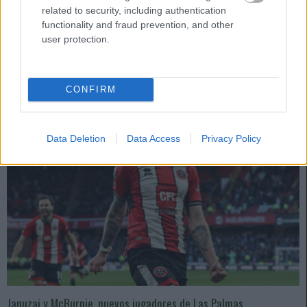
Algunos de los nuevos fichajes del verano han tenido un impacto
related to security, including authentication
inmediato en LaLiga y Comunio. Repasamos los cinco recién llegados
functionality and fraud prevention, and other
con más puntos tras 4 jornadas.
user protection.
Leer más »
CONFIRM
Data Deletion
Data Access
Privacy Policy
Januzaj y McBurnie, nuevos jugadores de Las Palmas.