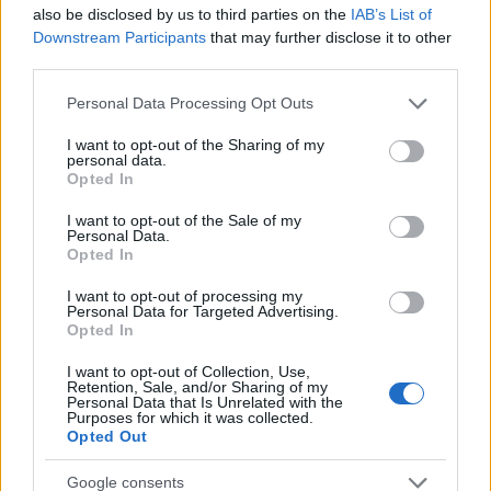
also be disclosed by us to third parties on the
IAB’s List of
Downstream Participants
that may further disclose it to other
third parties.
Please note that this website/app uses one or more Google
Personal Data Processing Opt Outs
services and may gather and store information including but
not limited to your visit or usage behaviour. You may click to
I want to opt-out of the Sharing of my
personal data.
grant or deny consent to Google and its third-party tags to
Opted In
use your data for below specified purposes in below Google
consent section.
I want to opt-out of the Sale of my
Personal Data.
Opted In
I want to opt-out of processing my
Personal Data for Targeted Advertising.
Opted In
Cambio de entrenador en Las Palmas: ¿Qué jugadores serán más
recomendables ahora?
I want to opt-out of Collection, Use,
Retention, Sale, and/or Sharing of my
9. octubre 2024 Por
Jesus Gallo
|
Personal Data that Is Unrelated with the
Purposes for which it was collected.
La Unión Deportiva Las Palmas ha cesado a Luis Carrión y fichado a
Opted Out
Diego Martínez para sacar al equipo del fondo de la clasificación. ¿Qué
jugadores podrían tener más protagonismo tras la llegada del ex del
Google consents