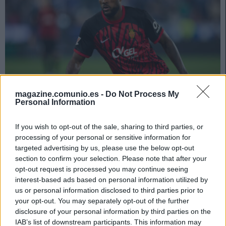
magazine.comunio.es -
Do Not Process My
Personal Information
¡A comprar! Cuatro triunfadores de la jornada 31 por menos de 3
If you wish to opt-out of the sale, sharing to third parties, or
millones
processing of your personal or sensitive information for
targeted advertising by us, please use the below opt-out
13. abril 2025 Por
Jesus Gallo
|
section to confirm your selection. Please note that after your
Menos de 2 millones de euros de valor de mercado y 9 o más puntos en
opt-out request is processed you may continue seeing
la jornada 30 de Comunio. Estos cuatro jugadores pueden revalorizarse
interest-based ads based on personal information utilized by
en los próximos días.
us or personal information disclosed to third parties prior to
Leer más »
your opt-out. You may separately opt-out of the further
disclosure of your personal information by third parties on the
IAB’s list of downstream participants. This information may