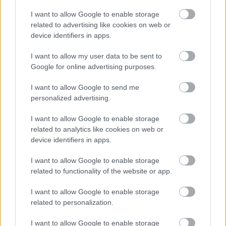
Granada al banquillo amarillo?
Leer más »
I want to allow Google to enable storage
related to advertising like cookies on web or
device identifiers in apps.
I want to allow my user data to be sent to
Google for online advertising purposes.
I want to allow Google to send me
personalized advertising.
I want to allow Google to enable storage
related to analytics like cookies on web or
device identifiers in apps.
I want to allow Google to enable storage
related to functionality of the website or app.
I want to allow Google to enable storage
Top 5 Comunio: los mejores nuevos fichajes tras 4 jornadas
related to personalization.
5. septiembre 2024 Por
Jesus Gallo
|
I want to allow Google to enable storage