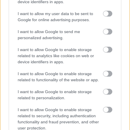
El 11 ideal de la jornada 9 (21/22): MVP para Memphis
device identifiers in apps.
18. octubre 2021 Por
Jesus Gallo
|
I want to allow my user data to be sent to
El 11 ideal de la jornada 9 sumó un total de 120 puntos. Memphis Depay
Google for online advertising purposes.
sumó 14 puntos en la victoria del Barcelona ante el Valencia y fue el
jugador más valorado de un equipo que cuenta con triple representación
I want to allow Google to send me
blaugrana y perica.
personalized advertising.
Leer más »
I want to allow Google to enable storage
related to analytics like cookies on web or
device identifiers in apps.
I want to allow Google to enable storage
related to functionality of the website or app.
I want to allow Google to enable storage
related to personalization.
I want to allow Google to enable storage
related to security, including authentication
functionality and fraud prevention, and other
user protection.