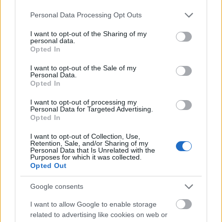
Rendimiento deficiente, perdida de titularidad, lesiones. Estos fueron
Please note that this website/app uses one or more Google
Personal Data Processing Opt Outs
algunos de los perdedores de los partidos de viernes y sábado de la
services and may gather and store information including but
jornada 14.
not limited to your visit or usage behaviour. You may click to
I want to opt-out of the Sharing of my
Leer más »
personal data.
grant or deny consent to Google and its third-party tags to
Opted In
use your data for below specified purposes in below Google
consent section.
I want to opt-out of the Sale of my
Personal Data.
Opted In
I want to opt-out of processing my
Personal Data for Targeted Advertising.
Opted In
I want to opt-out of Collection, Use,
Retention, Sale, and/or Sharing of my
Personal Data that Is Unrelated with the
Purposes for which it was collected.
Opted Out
Google consents
I want to allow Google to enable storage
related to advertising like cookies on web or