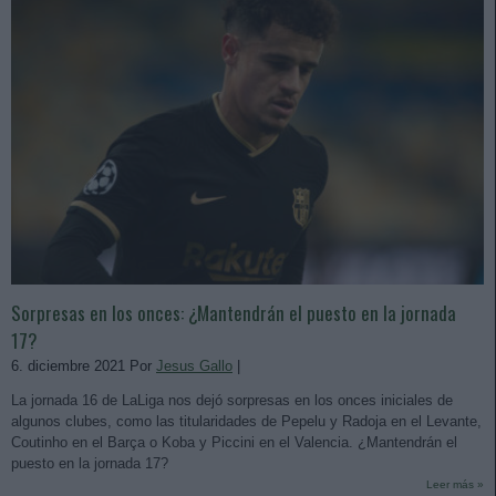
Sorpresas en los onces: ¿Mantendrán el puesto en la jornada
17?
6. diciembre 2021 Por
Jesus Gallo
|
La jornada 16 de LaLiga nos dejó sorpresas en los onces iniciales de
algunos clubes, como las titularidades de Pepelu y Radoja en el Levante,
Coutinho en el Barça o Koba y Piccini en el Valencia. ¿Mantendrán el
puesto en la jornada 17?
Leer más »