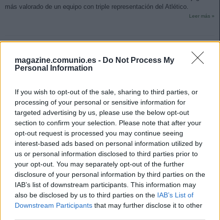
más valorado de un equipo con triple representación del Atlético.
Leer más »
magazine.comunio.es -
Do Not Process My
Personal Information
If you wish to opt-out of the sale, sharing to third parties, or
processing of your personal or sensitive information for
targeted advertising by us, please use the below opt-out
section to confirm your selection. Please note that after your
opt-out request is processed you may continue seeing
interest-based ads based on personal information utilized by
us or personal information disclosed to third parties prior to
your opt-out. You may separately opt-out of the further
disclosure of your personal information by third parties on the
IAB’s list of downstream participants. This information may
also be disclosed by us to third parties on the
IAB’s List of
¡A vender! Los perdedores de la jornada 14
Downstream Participants
that may further disclose it to other
21. noviembre 2021 Por
Jesus Gallo
|
third parties.