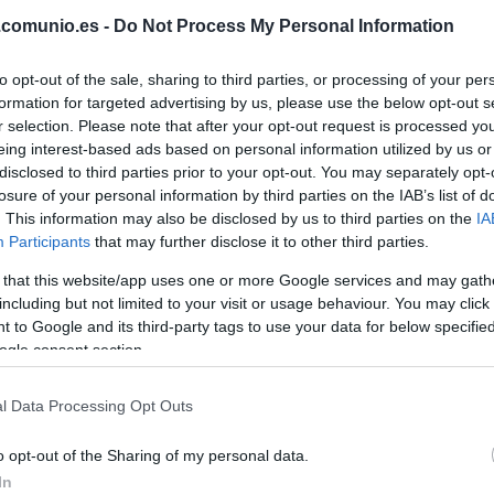
.comunio.es -
Do Not Process My Personal Information
alores de mercado: los ganadores y perdedores de la
to opt-out of the sale, sharing to third parties, or processing of your per
emana (13-19 de septiembre)
formation for targeted advertising by us, please use the below opt-out s
9. septiembre 2025 Por
Jesus Gallo
|
r selection. Please note that after your opt-out request is processed y
eing interest-based ads based on personal information utilized by us or
stos futbolistas son los que más han subido y bajado su valor
disclosed to third parties prior to your opt-out. You may separately opt-
e mercado entre el 13 y 19 de septiembre
losure of your personal information by third parties on the IAB’s list of
Leer más »
. This information may also be disclosed by us to third parties on the
IA
Participants
that may further disclose it to other third parties.
 that this website/app uses one or more Google services and may gath
alores de mercado: los ganadores y perdedores de la
including but not limited to your visit or usage behaviour. You may click 
emana (9-15 agosto)
 to Google and its third-party tags to use your data for below specifi
ogle consent section.
5. agosto 2025 Por
Jesus Gallo
|
stos futbolistas son los que han subido y bajado más su valor
l Data Processing Opt Outs
e mercado entre el 9 y 15 de agosto en Comunio.
Leer más »
o opt-out of the Sharing of my personal data.
In