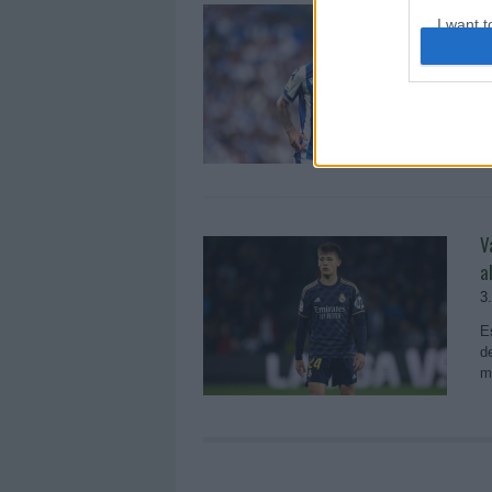
V
I want t
d
web or d
1
I want t
E
or app.
d
I want t
I want t
authenti
V
a
3
E
d
m