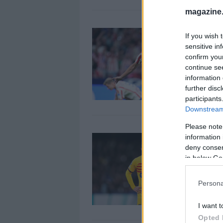
magazine
V
If you wish 
s
sensitive in
1
confirm you
continue se
E
information 
d
further disc
participants
Downstream 
Please note
V
information 
s
deny consent
in below Go
1
E
Persona
d
I want t
Opted 