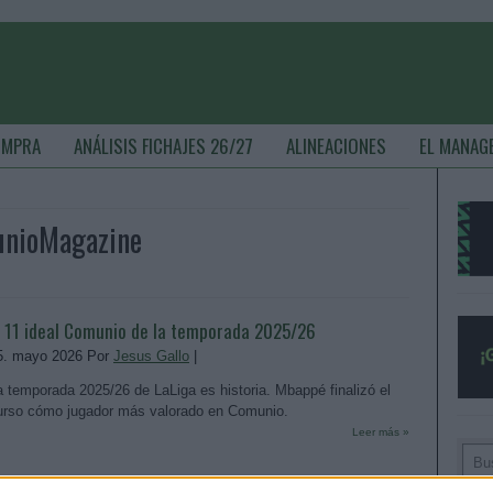
OMPRA
ANÁLISIS FICHAJES 26/27
ALINEACIONES
EL MANAG
munioMagazine
l 11 ideal Comunio de la temporada 2025/26
5. mayo 2026 Por
Jesus Gallo
|
a temporada 2025/26 de LaLiga es historia. Mbappé finalizó el
urso cómo jugador más valorado en Comunio.
Leer más »