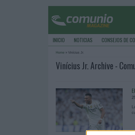
INICIO
NOTICIAS
CONSEJOS DE C
Home
»
Vinícius Jr.
Vinícius Jr. Archive - Co
E
2
L
c