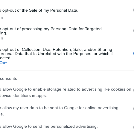
as noticias de última hora de la jornada 16
o opt-out of the Sale of my Personal Data.
In
. diciembre 2024 Por
Jesus Gallo
|
a jornada 16 de Comunio arranca hoy a las 21:00 horas.
to opt-out of processing my Personal Data for Targeted
ing.
epasamos las noticias de última hora antes del comienzo de
In
sta nueva fecha del campeonato.
Leer más »
o opt-out of Collection, Use, Retention, Sale, and/or Sharing
ersonal Data that Is Unrelated with the Purposes for which it
lected.
Out
l 11 ideal Comunio Champions de la temporada 2023/24
consents
. junio 2024 Por
Jesus Gallo
|
o allow Google to enable storage related to advertising like cookies on
a temporada 2023/24 de LaLiga es historia. Bellingham fue el
evice identifiers in apps.
ejor jugador del año en Comunio y en el 11 ideal le acompañan
asta cinco jugadores del Girona.
o allow my user data to be sent to Google for online advertising
Leer más »
s.
to allow Google to send me personalized advertising.