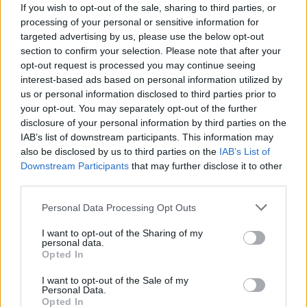
If you wish to opt-out of the sale, sharing to third parties, or
ausencia y los contratiempos
processing of your personal or sensitive information for
físicos hicieron mella en algunos
targeted advertising by us, please use the below opt-out
jugadores. Estos fueron los
section to confirm your selection. Please note that after your
futbolistas lesionados o tocados de
opt-out request is processed you may continue seeing
la jornada 1.
interest-based ads based on personal information utilized by
us or personal information disclosed to third parties prior to
your opt-out. You may separately opt-out of the further
Casemiro no viajará a Vigo
disclosure of your personal information by third parties on the
IAB’s list of downstream participants. This information may
also be disclosed by us to third parties on the
IAB’s List of
Carlos Casemiro está marcando la actualidad del Real
Downstream Participants
that may further disclose it to other
Madrid en los últimos días por su salida al Manchester
third parties.
United. Carlo Ancelotti confirmó en rueda de prensa que la
voluntad del jugador es salir y no viajará a Vigo. En lo
Please note that this website/app uses one or more Google
Personal Data Processing Opt Outs
meramente deportivo, Carvajal se ha recuperado de sus
services and may gather and store information including but
not limited to your visit or usage behaviour. You may click to
I want to opt-out of the Sharing of my
dolencias y estará disponible, mientras que Rodrygo,
personal data.
grant or deny consent to Google and its third-party tags to
Odriozola y Kroos (gripe) son baja.
Opted In
use your data for below specified purposes in below Google
Fidel, duda por molestias
consent section.
I want to opt-out of the Sale of my
Personal Data.
Opted In