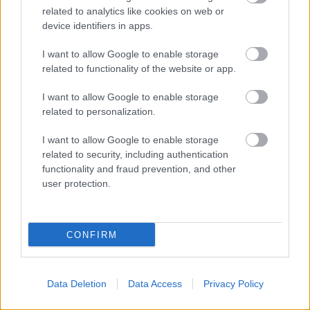
Tanguy Nianzou, procedente del
related to analytics like cookies on web or
Bayern. Por su parte, el Elche ha
device identifiers in apps.
conseguido la cesión del medio
Domingos Quina. Analizamos
I want to allow Google to enable storage
estos dos fichajes en clave
related to functionality of the website or app.
Comunio.
I want to allow Google to enable storage
related to personalization.
Sin bajas en el Atlético
I want to allow Google to enable storage
related to security, including authentication
El Atlético de Madrid se enfrentará el domingo al Villarreal
functionality and fraud prevention, and other
sin, a priori, ninguna baja. Tanto Giménez como Felipe, los
user protection.
dos futbolistas rojiblancos en la enfermería, ya están
recuperados de sus lesiones y Simeone podrá contar con
ellos si lo estima oportuno.
CONFIRM
Sergio no recupera efectivos
Data Deletion
Data Access
Privacy Policy
Sergio González no tendrá a su disposición a varios
jugadores que causaron baja en el primer partido de la