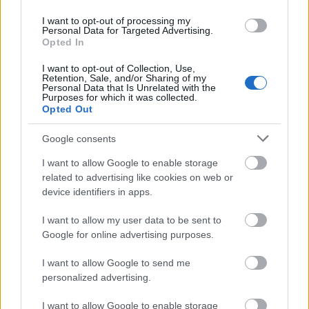
El Elche ha entrenado en la jornada del jueves con la
I want to opt-out of processing my
presencia de Lucas Boyé, Raúl Guti y Pastore con el grupo.
Personal Data for Targeted Advertising.
Los tres podrían volver a la convocatoria para enfrentarse al
Opted In
Almería el próximo lunes. Quien es duda para ese partido
I want to opt-out of Collection, Use,
es Fidel, quien acabó el encuentro ante el Betis con
Retention, Sale, and/or Sharing of my
molestias.
Personal Data that Is Unrelated with the
Purposes for which it was collected.
Opted Out
Diego López y Comesaña, bajas en el Rayo
Google consents
El técnico Andoni Iraola ha confirmado las bajas de Diego
I want to allow Google to enable storage
López y Santi Comesaña para el partido del viernes contra
related to advertising like cookies on web or
el Espanyol. Además, el entrenador rayista confirmó la
device identifiers in apps.
vuelta de Esteban Saveljich, si bien el defensor no se
encuentra al 100%.
I want to allow my user data to be sent to
Google for online advertising purposes.
¡Más fichajes! El potencial Comunio de Nianzou &
I want to allow Google to send me
Quina
personalized advertising.
El Sevilla ha reforzado la zona
central de su defensa con el joven
I want to allow Google to enable storage