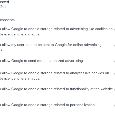
n Dembélé (2,5 millones) y Morales (2,4 millones).
lected.
Out
23-29 abril): Subidón de Danjuma
consents
el fin de semana sin jornada de liga, en el mercado
io ha habido mucho movimiento. Esta es la lista de
o allow Google to enable storage related to advertising like cookies on
s más revalorizados durante la semana, encabezada
evice identifiers in apps.
uma.
o allow my user data to be sent to Google for online advertising
s.
to allow Google to send me personalized advertising.
o allow Google to enable storage related to analytics like cookies on
evice identifiers in apps.
 en abril ha sido
Adama Traoré
. El extremo del
tular con Dembélé y ha disputado tres partidos de
o allow Google to enable storage related to functionality of the website
desde el banquillo. Su falta de minutos ha hecho que
o allow Google to enable storage related to personalization.
l Oyarzabal.
El donostiarra sufrió una grave lesión