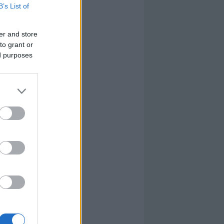
B’s List of
er and store
to grant or
ed purposes