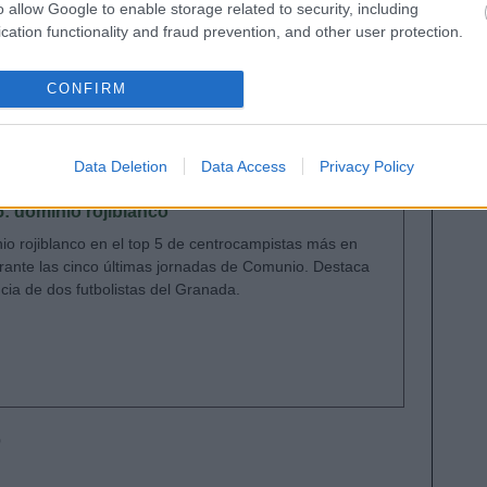
rcado sigue cayendo, 4 millones este mes. Otro
o allow Google to enable storage related to security, including
cation functionality and fraud prevention, and other user protection.
eda de temporada,
Pedri
, también devaluó su precio
CONFIRM
aída drástica de su valor de mercado fueron
3,4 millones), Lucas Boyé (2,3 millones) y Marcos
Data Deletion
Data Access
Privacy Policy
: dominio rojiblanco
io rojiblanco en el top 5 de centrocampistas más en
rante las cinco últimas jornadas de Comunio. Destaca
cia de dos futbolistas del Granada.
?