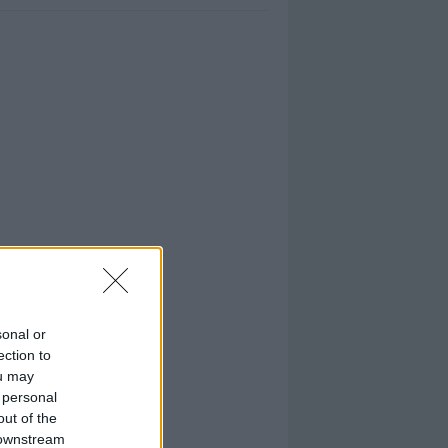
sonal or
ection to
ou may
 personal
out of the
 downstream