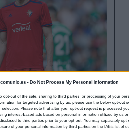
.comunio.es -
Do Not Process My Personal Information
to opt-out of the sale, sharing to third parties, or processing of your per
formation for targeted advertising by us, please use the below opt-out s
a sido a la baja, con una pérdida general de 52
r selection. Please note that after your opt-out request is processed y
ugadores aumentaron su cotización, siendo Ante
eing interest-based ads based on personal information utilized by us or
es protagonistas.
disclosed to third parties prior to your opt-out. You may separately opt-
losure of your personal information by third parties on the IAB’s list of