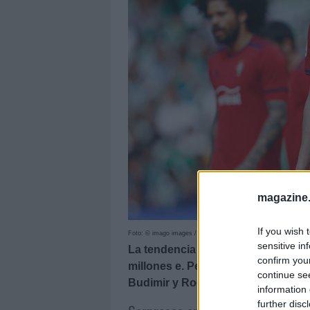
magazine
If you wish 
Foto: © imago images / Shutterstock
sensitive in
La tendencia de mercado en abril h
confirm you
millones e. Pese a ello, muchos j
continue se
Budimir y Rodrygo Goes los grand
information 
further disc