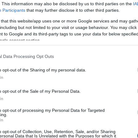
zados del mes
. This information may also be disclosed by us to third parties on the
IA
Participants
that may further disclose it to other third parties.
chas comunidades ya no fichan tanto como antes
 that this website/app uses one or more Google services and may gath
sus managers) y esa falta de actividad se ve
including but not limited to your visit or usage behaviour. You may click 
 Del 1 al 30 de abril, el mercado se ha devaluado en
 to Google and its third-party tags to use your data for below specifi
ndo de precio que subiendo.
ogle consent section.
millones de incremento de precio en abril,
Ante
l Data Processing Opt Outs
traviesa una racha goleadora excepcional y ha
as, una razón de peso para pujar por él. Su precio
o opt-out of the Sharing of my personal data.
 a 6.090.000 €.
In
tras una temporada llena de altibajos y en los
al Madrid ha marcado un gol, repartido 2 asistencias
o opt-out of the Sale of my Personal Data.
evalorizado en 3,1 millones.
In
ás han incrementado su valor
Ansu Fati
. El
to opt-out of processing my Personal Data for Targeted
ing.
nando con el grupo con normalidad tras su enésima
In
nos de juego en el final de Liga. Su valor ha subido
o opt-out of Collection, Use, Retention, Sale, and/or Sharing
es que aumentaron su cotización en más de 2
ersonal Data that Is Unrelated with the Purposes for which it