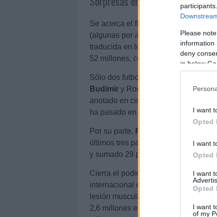
Sorpresas entre los más revalori
participants
Downstream 
Se acerca el final de temporada, mu
Please note
(algunas por abandono de muchos de 
information 
traducida en los valores de mercado.
deny consent
52 millones, con más jugadores baja
in below Go
Sólo dos futbolistas superaron los 3 
Persona
Budimir
y Rodrygo Goes. El croata a
anotado en cinco jornadas consecutiv
I want t
ha pasado en 30 días de 2,6 millones
Opted 
Por su parte,
Rodrygo
ha despertado 
últimos tres partidos ligueros del Re
I want t
y sumado 29 puntos en total. Se ha r
Opted 
Cierra el podio de futbolistas que m
I want 
Advertis
internacional español ya está entre
Opted 
lesión muscular y volverá a los terre
I want t
2,6 millones en abril. Otros jugador
of my P