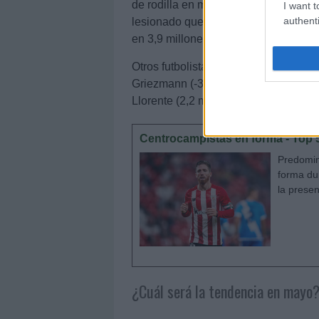
de rodilla en marzo y su valor de me
I want t
authenti
lesionado que se perderá lo que qu
en 3,9 millones.
Otros futbolistas que sufrieron una c
Griezmann (-3,6 millones), Martial (-
Llorente (2,2 millones).
Centrocampistas en forma - Top 5
Predomin
forma du
la presen
¿Cuál será la tendencia en mayo