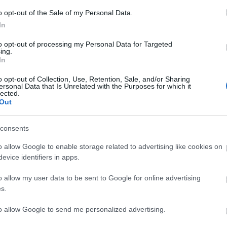
otización de una de las sorpresas del mercado
o opt-out of the Sale of my Personal Data.
 delantero del Mallorca, cedido por la Lazio, apareció
In
lor de mercado de 1,2 millones y tras anotar 2 goles,
to opt-out of processing my Personal Data for Targeted
ntos en cuatro partidos de Liga, ya vale 6.010.000.
ing.
In
o opt-out of Collection, Use, Retention, Sale, and/or Sharing
b.): El 'Efecto Xavi' llega a Comunio
ersonal Data that Is Unrelated with the Purposes for which it
lected.
 gran semana de competiciones europeas, los
Out
españoles llegan a la jornada 26 con sensaciones
res. El "efecto Xavi" está ganado credibilidad, y los
consents
 del Barça lideran la lista de ganadores de valor de
 de esta semana en Comunio.
o allow Google to enable storage related to advertising like cookies on
evice identifiers in apps.
o allow my user data to be sent to Google for online advertising
s.
dos
to allow Google to send me personalized advertising.
s grandes triunfadores del mes en los valores de