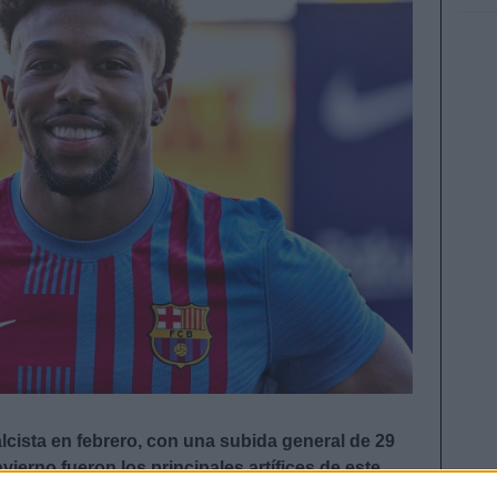
lcista en febrero, con una subida general de 29
vierno fueron los principales artífices de este
ecial los jugadores del Barça Aubameyang y