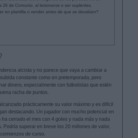
a 26 de Comunio, al lesionarse o ser suplentes.
r en plantilla o vender antes de que se devalúen?
?
ndencia alcista y no parece que vaya a cambiar a
na subida constante como en pretemporada, pero
r dinero, especialmente con futbolistas que estén
buena racha de puntos.
alcanzado prácticamente su valor máximo y es difícil
igan destacando. Un jugador con mucho potencial en
n ha cerrado el mes con 4 goles y nada más y nada
 Podría superar en breve los 20 millones de valor,
 comienzos de curso.