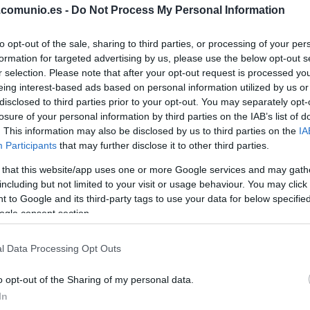
.comunio.es -
Do Not Process My Personal Information
to opt-out of the sale, sharing to third parties, or processing of your per
formation for targeted advertising by us, please use the below opt-out s
r selection. Please note that after your opt-out request is processed y
ás activos en el mercado de invierno y dos de sus
eing interest-based ads based on personal information utilized by us or
ganadores de valor de mercado de febrero:
disclosed to third parties prior to your opt-out. You may separately opt-
por los blaugranas sobre la bocina, apareció en el
losure of your personal information by third parties on the IAB’s list of
4,5 millones y a día 28 cuesta 17.230.000 €. 12,7
. This information may also be disclosed by us to third parties on the
IA
sumado 35 puntos en cuatro partidos de liga.
Participants
that may further disclose it to other third parties.
do su compañero
Adama Traoré
. El extremo fichó por
 that this website/app uses one or more Google services and may gath
including but not limited to your visit or usage behaviour. You may click 
 y en febrero ha incrementado su cotización en 11,7
 to Google and its third-party tags to use your data for below specifi
e 15,1 millones. Promedia 5,25 puntos en su regreso
ogle consent section.
ue uno de los protagonista de febrero. El extremo
l Data Processing Opt Outs
mercado y en apenas 28 días ha pasado de tener 3
ony Martial
(Sevilla) y
Gio Lo Celso
(Villarreal),
o opt-out of the Sharing of my personal data.
 millones durante el mes.
In