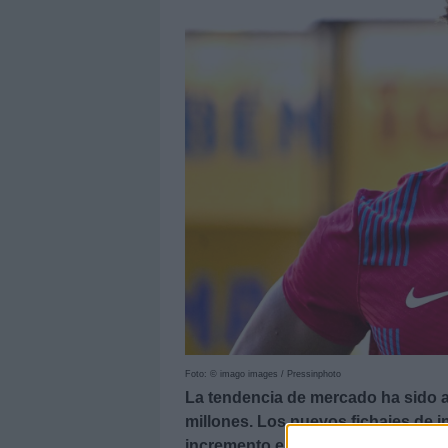
Foto: © imago images / Pressinphoto
La tendencia de mercado ha sido a
millones. Los nuevos fichajes de in
incremento en los precios, en esp