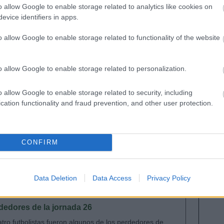
fueron los que más se devaluaron.
Ansu Fati
sigue
o allow Google to enable storage related to analytics like cookies on
muscular y en febrero ha perdido 4,6 millones de
evice identifiers in apps.
o allow Google to enable storage related to functionality of the website
nada 23 y esto ha hecho que baje la demanda para
en 4,1 millones. El crack amarillo no tiene fecha
o allow Google to enable storage related to personalization.
dad perdió Memphis Depay, quien sin embargo
o allow Google to enable storage related to security, including
 buena racha de resultados y esta ha podido ser la
cation functionality and fraud prevention, and other user protection.
os Soler, quien bajó su cotización en febrero en un
CONFIRM
 titular indiscutible en el Rayo, fue otro de los
 millones en total. 200.000 euros menos perdió
arça a finales de 2021, ha pasado al ostracismo tras
Data Deletion
Data Access
Privacy Policy
y Ferran Torres.
edores de la jornada 26
tro futbolistas fueron algunos de los perdedores de