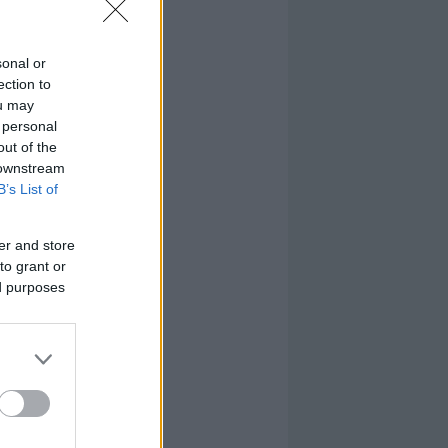
sonal or
ection to
ou may
 personal
out of the
 downstream
B’s List of
er and store
to grant or
ed purposes