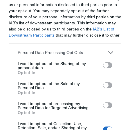
ligueros disputados por el Athletic este mes. El jugador
us or personal information disclosed to third parties prior to
rojiblanco ha incrementado su precio en 4,2 millones.
your opt-out. You may separately opt-out of the further
disclosure of your personal information by third parties on the
Rubén Vargas (3,6 millones), Jesús Rodríguez (3,6
IAB’s list of downstream participants. This information may
millones) y Samuel Lino (3,4 millones) son otros de los
also be disclosed by us to third parties on the
IAB’s List of
futbolistas más favorecidos del mes.
Downstream Participants
that may further disclose it to other
third parties.
Los mejores jugadores de febrero en Comunio
Please note that this website/app uses one or more Google
(24/25)
Personal Data Processing Opt Outs
services and may gather and store information including but
Oihan Sancet ha marcado 6 goles
not limited to your visit or usage behaviour. You may click to
I want to opt-out of the Sharing of my
en febrero y es el MVP Comunio
personal data.
grant or deny consent to Google and its third-party tags to
Opted In
del mes con 57 puntos.
use your data for below specified purposes in below Google
Repasamos a continuación el Top
consent section.
I want to opt-out of the Sale of my
3.
Personal Data.
Opted In
I want to opt-out of processing my
Personal Data for Targeted Advertising.
Bajón de Lo Celso
Opted In
I want to opt-out of Collection, Use,
Si Antony ha sido el jugador más revalorizado del mes, un
Retention, Sale, and/or Sharing of my