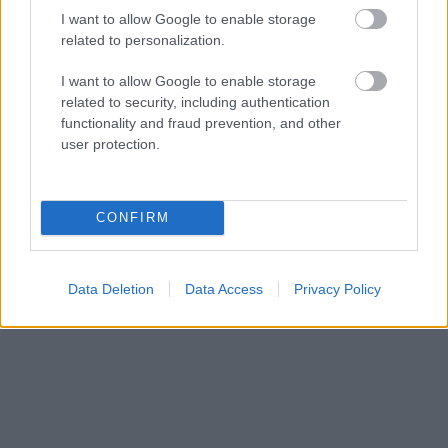
es difícil que otras novedades de LaLiga lleguen a esas
I want to allow Google to enable storage
cotas salvo que den un gran rendimiento en los próximos 31
related to personalization.
días.
I want to allow Google to enable storage
¿Aún no juegas a Comunio? Regístrate, ¡gratis!
related to security, including authentication
functionality and fraud prevention, and other
user protection.
CONFIRM
Data Deletion
Data Access
Privacy Policy