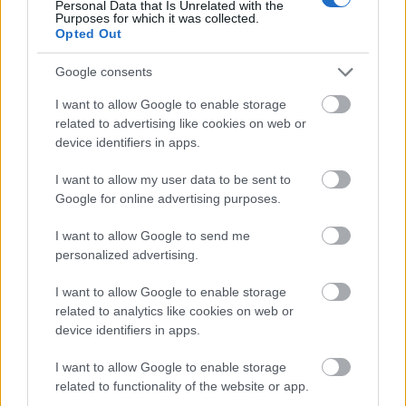
Personal Data that Is Unrelated with the
compañero del Betis,
Gio Lo Celso
, es quien más ha
Purposes for which it was collected.
Opted Out
bajado su valor de mercado en febrero. El argentino no ha
estado afortunado en los últimos 28 días, con 5 puntos en
Google consents
total en los tres partidos que disputó en LaLiga y una lesión
muscular en la jornada 24 que le tiene actualmente de baja.
I want to allow Google to enable storage
Su precio ha caído en 5 millones este mes.
related to advertising like cookies on web or
device identifiers in apps.
Por su parte, el precio de Antoine Griezmann ha caído en 3
I want to allow my user data to be sent to
millones, eclipsado por el gran momento de Julián Álvarez.
Google for online advertising purposes.
Jude Bellingham, expulsado en la jornada 24, ha pedido 2,8
millones de cotización mientras Oyarzabal y Dani Olmo, 2,2
I want to allow Google to send me
millones cada uno de ellos.
personalized advertising.
¿Cuál será la tendencia en marzo?
I want to allow Google to enable storage
related to analytics like cookies on web or
Lo más probable es que el mercado siga en marzo con la
device identifiers in apps.
misma tendencia alcista que en febrero, aunque quizás no
I want to allow Google to enable storage
de una manera tan pronunciada. Fichajes invernales como
related to functionality of the website or app.
Antony ya han alcanzado prácticamente su pico máximo y