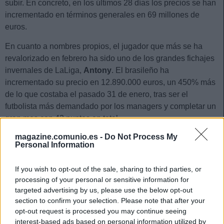
subir. En concreto, en los últimos 28 días los precios se han
incrementado en términos generales en 69 millones de
euros.
En cuanto a nombres propios, el jugador que más se ha
revalorizado en febrero ha sido uno de los grandes fichajes
invernales de LaLiga,
Antony
. El brasileño ha
incrementado su precio en 12.890.000 euros, un 450% más
de lo que costaba el pasado 31 de enero, tras ser el
futbolista más demandado por los managers y completar un
gran mes con 42 puntos en total.
magazine.comunio.es -
Do Not Process My
El segundo puesto de subidas de enero es para
Julián
Personal Information
Álvarez
, con 7,3 millones de euros de aumento de valor. El
futbolista argentino lleva 55 puntos en la segunda vuelta del
If you wish to opt-out of the sale, sharing to third parties, or
campeonato y se ha colocado gracias a este incremento de
processing of your personal or sensitive information for
precio en el Top 5 de jugadores más caros.
targeted advertising by us, please use the below opt-out
section to confirm your selection. Please note that after your
Cierra el podio de jugadores más revalorizados en febrero
opt-out request is processed you may continue seeing
Sancet, quien ha marcado 6 goles en los cuatro partidos
interest-based ads based on personal information utilized by