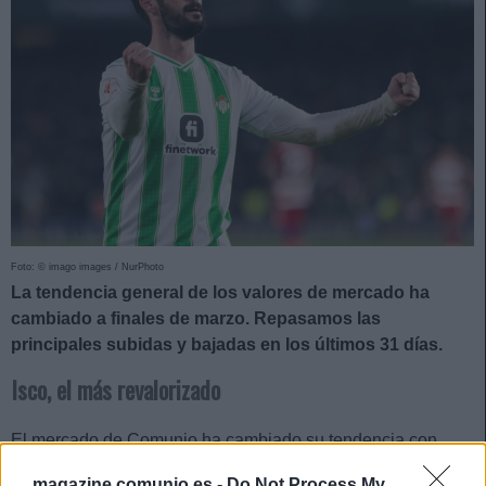
Foto: © imago images / NurPhoto
La tendencia general de los valores de mercado ha
cambiado a finales de marzo. Repasamos las
principales subidas y bajadas en los últimos 31 días.
Isco, el más revalorizado
El mercado de Comunio ha cambiado su tendencia con
respecto a febrero y, sobre todo en los últimos días del mes,
magazine.comunio.es -
Do Not Process My