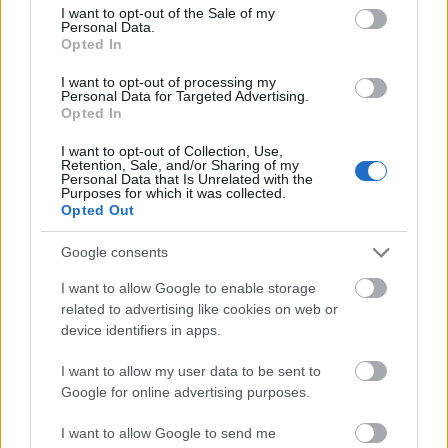
consent section.
cuatro partidos y 41 puntos Comunio que han hecho que las
I want to opt-out of the Sale of my
Personal Data.
pujas para hacerse con sus servicios se disparen. Su precio
Opted In
ha subido en 2,6 millones.
I want to opt-out of processing my
Personal Data for Targeted Advertising.
También han aumentado su cotización por encima de los 2
Opted In
millones este mes los béticos Cucho Hernández (2.4
millones) y Antony (2,1 millones).
I want to opt-out of Collection, Use,
Retention, Sale, and/or Sharing of my
Personal Data that Is Unrelated with the
Purposes for which it was collected.
¡A comprar! Cuatro triunfadores de la jornada 29 por
Opted Out
menos de 3 millones
Menos de 3 millones de valor de
Google consents
mercado y 8 o más puntos en la
I want to allow Google to enable storage
jornada 29 de Comunio. Estos
related to advertising like cookies on web or
cuatro jugadores pueden
device identifiers in apps.
revalorizarse en los próximos días.
I want to allow my user data to be sent to
Google for online advertising purposes.
Bajón de Julián Álvarez
I want to allow Google to send me