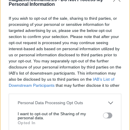
los valores han ido a la baja. En concreto, en los últimos 31
Personal Information
días los precios han caído en términos generales en 15
millones de euros.
If you wish to opt-out of the sale, sharing to third parties, or
processing of your personal or sensitive information for
En cuanto a nombres propios, el jugador que más se ha
targeted advertising by us, please use the below opt-out
revalorizado en marzo ha sido
Isco Alarcón
. El malagueño
section to confirm your selection. Please note that after your
ha incrementado su precio en 3.770.000 euros, un 28,3%
opt-out request is processed you may continue seeing
más de lo que costaba el pasado 28 de febrero, tras
interest-based ads based on personal information utilized by
completar un gran mes con 2 goles, 3 asistencias y 43
us or personal information disclosed to third parties prior to
your opt-out. You may separately opt-out of the further
puntos en total.
disclosure of your personal information by third parties on the
El segundo puesto de subidas de marzo es para
Umar
IAB’s list of downstream participants. This information may
also be disclosed by us to third parties on the
IAB’s List of
Sadiq
, con 3,3 millones de euros de ganancia. El futbolista
Downstream Participants
that may further disclose it to other
nigeriano ha sido titular en el Valencia por la lesión de Hugo
third parties.
Duro y ha anotado 3 goles en los cuatro partidos disputados
durante el mes.
Please note that this website/app uses one or more Google
Personal Data Processing Opt Outs
services and may gather and store information including but
Cierra el podio de jugadores más revalorizados en marzo
not limited to your visit or usage behaviour. You may click to
I want to opt-out of the Sharing of my
personal data.
un compañero de Sadiq,
Diego López
. El extremo
grant or deny consent to Google and its third-party tags to
Opted In
use your data for below specified purposes in below Google
valencianista ha brillado con luz propia, con cuatro goles en