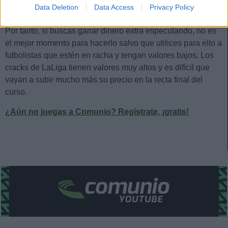
Data Deletion
Data Access
Privacy Policy
prolongue en el tiempo hasta final de temporada.
Por tanto, si buscas ganar dinero extra especulando, no es
el mejor momento para hacerlo salvo que utilices para ello a
futbolistas que estén en racha y tengan valores bajos. Los
cracks de LaLiga tienen valores muy altos y es difícil que
vayan a subir mucho más su precio en la recta final del
curso.
¿Aún no juegas a Comunio? Regístrate, ¡gratis!