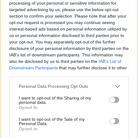
processing of your personal or sensitive information for
6,2 millones en octubre a 13.650.000 € a finales de
targeted advertising by us, please use the below opt-out
noviembre. Sin embargo, la mala noticia es que ha vuelto a
section to confirm your selection. Please note that after your
lesionarse y no reaparecerá hasta mediados de diciembre.
opt-out request is processed you may continue seeing
interest-based ads based on personal information utilized by
Otros futbolistas destacados fueron Brais Méndez, Alberto
us or personal information disclosed to third parties prior to
Moleiro, Griezmann y Raphinha, todos con subidas
your opt-out. You may separately opt-out of the further
superiores a 4,5 millones, en el caso del brasileño tras
disclosure of your personal information by third parties on the
regresar de una lesión que lo tuvo mes y medio fuera.
IAB’s list of downstream participants. This information may
also be disclosed by us to third parties on the
IAB’s List of
Downstream Participants
that may further disclose it to other
¡A pujar! Cuatro ganadores de la jornada 14 de
third parties.
Comunio
Estos cuatro jugadores han
Please note that this website/app uses one or more Google
Personal Data Processing Opt Outs
ofrecido un gran rendimiento en la
services and may gather and store information including but
jornada 14 sumando 10 o más
not limited to your visit or usage behaviour. You may click to
I want to opt-out of the Sharing of my
personal data.
puntos pese a tener un valor de
grant or deny consent to Google and its third-party tags to
Opted In
mercado inferior a los 4 millones
use your data for below specified purposes in below Google
de euros. ¡A comprar antes de que
consent section.
I want to opt-out of the Sale of my
se revaloricen!
Personal Data.
Opted In