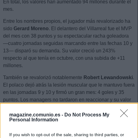
En total, los valores han aumentado 94 millones durante el
mes.
Entre los nombres propios, el jugador más revalorizado ha
sido
Gerard Moreno
. El delantero del Villarreal fue el MVP
del mes con 38 puntos y su espectacular racha goleadora
—cuatro jornadas seguidas marcando entre las fechas 10 y
13— disparó su demanda. Su valor creció un 243%
respecto al que tenía en octubre, con una subida de +11
millones.
También se revalorizó notablemente
Robert Lewandowski
.
El polaco dejó atrás la lesión muscular que le mantuvo fuera
en las jornadas 9 y 10 y firmó un gran mes: 4 goles y 35
puntos. Los managers no tardaron en reaccionar y su valor
aumentó en 8,3 millones.
magazine.comunio.es -
Do Not Process My
El tercer puesto del podio es para
Isco Alarcón
. El
Personal Information
mediapunta del Betis reapareció en la jornada 13 y fue uno
de los jugadores más comprados a Computer, pasando de
If you wish to opt-out of the sale, sharing to third parties, or