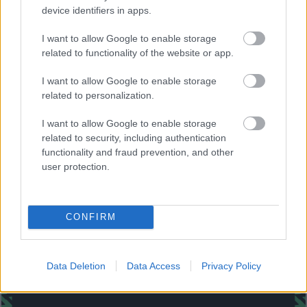
device identifiers in apps.
¿Cuál será la tendencia en diciembre?
I want to allow Google to enable storage
Lo más probable es que los valores continúen con la
related to functionality of the website or app.
dinámica de las últimas semanas, con una ligera tendencia
I want to allow Google to enable storage
al alza. Como es habitual, los futbolistas con precios bajos
related to personalization.
que regresen de una lesión o destaquen pueden
experimentar subidas importantes.
I want to allow Google to enable storage
related to security, including authentication
Por el contrario, los jugadores en mal momento, que pierdan
functionality and fraud prevention, and other
la titularidad o sufran lesiones prolongadas seguirán
user protection.
bajando. Un ejemplo claro puede ser Rubén Vargas
(Sevilla), de baja hasta enero.
CONFIRM
¿Aún no juegas a Comunio? Regístrate, ¡gratis!
Data Deletion
Data Access
Privacy Policy