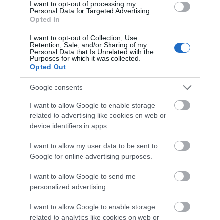
I want to opt-out of processing my
Bajón de Mikautadze
Personal Data for Targeted Advertising.
Opted In
El futbolista más devaluado del mes fue
Georges
I want to opt-out of Collection, Use,
Mikautadze
, quien apenas ha sumado 4 puntos en
Retention, Sale, and/or Sharing of my
Personal Data that Is Unrelated with the
Comunio entre las jornadas 11 y 13 y además tuvo
Purposes for which it was collected.
Opted Out
problemas físicos que le dejaron fuera algún partido. Su
valor cayó 3,9 millones, la misma bajada que sufrió
Franco
Google consents
Mastantuono
.
I want to allow Google to enable storage
El jugador del Real Madrid prolonga así su dinámica
related to advertising like cookies on web or
negativa: en octubre perdió 8.030.000 €, y en noviembre
device identifiers in apps.
otros 3.630.000 €, lastrado por una pubalgia que solo le
I want to allow my user data to be sent to
permitió disputar un encuentro.
Google for online advertising purposes.
Tampoco fue un mes positivo para
Clemens Riedel
, que
I want to allow Google to send me
perdió inesperadamente la titularidad en el Espanyol y dejó
personalized advertising.
de ser útil para los managers. Su valor bajó 3,2 millones.
Ante Budimir (-2,3 millones) y Oihan Sancet (-2 millones)
I want to allow Google to enable storage
también se encuentran entre los más devaluados del mes.
related to analytics like cookies on web or