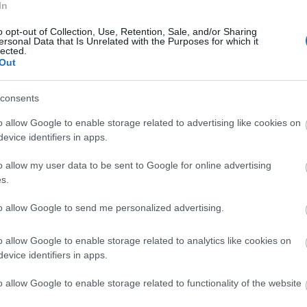
 millones.
In
o opt-out of Collection, Use, Retention, Sale, and/or Sharing
e en Comunio (23/24)
ersonal Data that Is Unrelated with the Purposes for which it
lected.
trocampistas han sido los mejores jugadores del mes
Out
re en Comunio LaLiga.
consents
o allow Google to enable storage related to advertising like cookies on
evice identifiers in apps.
o allow my user data to be sent to Google for online advertising
s.
to allow Google to send me personalized advertising.
ubre es Alexander Sorloth. El futbolista noruego no
 7 y 10, en las que tan sólo sumó 3 puntos en total.
o allow Google to enable storage related to analytics like cookies on
ieran no apostar por el jugador groguet, quien sin
evice identifiers in apps.
a en última jornada del mes contra el Granada. En
o allow Google to enable storage related to functionality of the website
80.000 €.