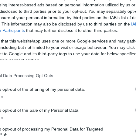
ado
eing interest-based ads based on personal information utilized by us or
disclosed to third parties prior to your opt-out. You may separately opt-
ista durante el mes de octubre. Desde el día 1 hasta
losure of your personal information by third parties on the IAB’s list of
a en total de 137 millones, estabilizándose a partir
. This information may also be disclosed by us to third parties on the
IA
45.280.000 € a 31 de octubre.
Participants
that may further disclose it to other third parties.
 that this website/app uses one or more Google services and may gath
ador más revalorizado del mes ha sido una de las
including but not limited to your visit or usage behaviour. You may click 
último mes, el canterano bético Assane Diao. El
 to Google and its third-party tags to use your data for below specifi
de septiembre y su precio inicial en Comunio fue de
ogle consent section.
940.000 € tras una subida de 6,3 millones en
l Data Processing Opt Outs
riunfadores del mes. El futbolista del Girona fue el
o opt-out of the Sharing of my personal data.
 octubre y también el segundo en subida de valor,
In
leix está en el Top 10 de jugadores más caros con
o opt-out of the Sale of my Personal Data.
ude Bellingham, también subió mucho su valor,
In
itúan con un valor a 31 de octubre de 28.050.000 €.
to opt-out of processing my Personal Data for Targeted
 Oyarzabal, Bryan Zaragoza, Dovbyk y Savinho
ing.