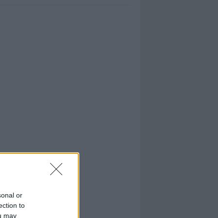
sonal or
ection to
ou may