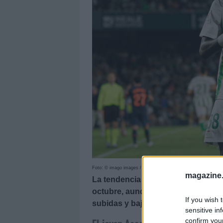
Foto: © imago images / Pressinphoto
magazine
La tendencia de los valores de mer
octubre, aunque a finales de mes 
If you wish 
subidas y bajadas en los últimos 3
sensitive in
confirm you