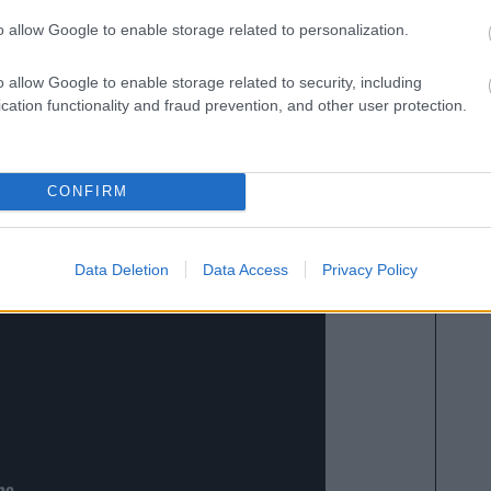
ndé y Frenkie de Jong, también han bajado su
o allow Google to enable storage related to personalization.
illones respectivamente. Ambos están prácticamente
 el francés quien ya entró en la convocatoria para
o allow Google to enable storage related to security, including
cation functionality and fraud prevention, and other user protection.
e euros de valor en octubre jugadores como Stuani,
i Darder, Memphis Depay y Ayoze Pérez.
CONFIRM
Data Deletion
Data Access
Privacy Policy