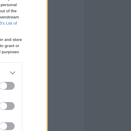
 personal
out of the
 downstream
B’s List of
er and store
to grant or
ed purposes