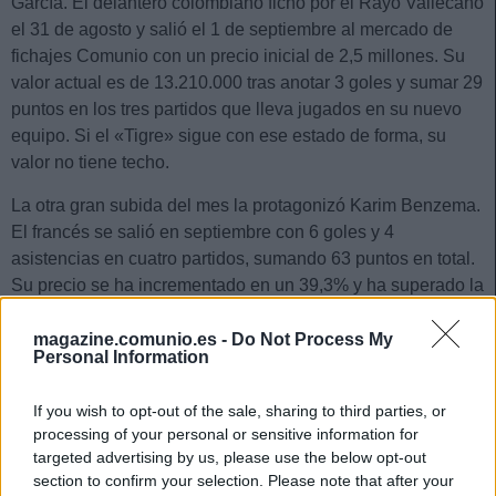
García. El delantero colombiano fichó por el Rayo Vallecano
el 31 de agosto y salió el 1 de septiembre al mercado de
fichajes Comunio con un precio inicial de 2,5 millones. Su
valor actual es de 13.210.000 tras anotar 3 goles y sumar 29
puntos en los tres partidos que lleva jugados en su nuevo
equipo. Si el «Tigre» sigue con ese estado de forma, su
valor no tiene techo.
La otra gran subida del mes la protagonizó Karim Benzema.
El francés se salió en septiembre con 6 goles y 4
asistencias en cuatro partidos, sumando 63 puntos en total.
Su precio se ha incrementado en un 39,3% y ha superado la
cifra de los 30 millones de valor. MVP en puntos y valor.
magazine.comunio.es -
Do Not Process My
Vinícius Júnior también destacó en septiembre con 2 goles,
Personal Information
2 asistencias y 40 puntos, lo que provocó un aumento en las
pujas para llevárselo y un incremento de precio de 7,7
If you wish to opt-out of the sale, sharing to third parties, or
millones, prácticamente el doble de lo que costaba el
processing of your personal or sensitive information for
targeted advertising by us, please use the below opt-out
pasado 31 de agosto.
section to confirm your selection. Please note that after your