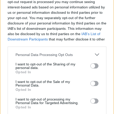
Otros futbolistas cuyos valores se han disparado en el mes
opt-out request is processed you may continue seeing
interest-based ads based on personal information utilized by
han sido Gonzalo Guedes (+5,5 millones), el nuevo fichaje
us or personal information disclosed to third parties prior to
del Barça Luuk de Jong (+5,4 millones), Camavinga (+5,3
your opt-out. You may separately opt-out of the further
millones) y un Ansu Fati que finalmente reapareció tras más
disclosure of your personal information by third parties on the
de 10 meses lesionado (+4,2 millones).
IAB’s list of downstream participants. This information may
also be disclosed by us to third parties on the
IAB’s List of
Downstream Participants
that may further disclose it to other
El 11 ideal de septiembre (21/22): Benzema sigue
reinando
third parties.
395 puntos en total para el 11
Please note that this website/app uses one or more Google
Personal Data Processing Opt Outs
ideal de septiembre en Comunio.
services and may gather and store information including but
En el mejor equipo del mes hay
not limited to your visit or usage behaviour. You may click to
I want to opt-out of the Sharing of my
personal data.
doble representación de jugadores
grant or deny consent to Google and its third-party tags to
Opted In
del Athletic, Betis, Real Madrid y
use your data for below specified purposes in below Google
Real Sociedad. Karim Benzema
consent section.
I want to opt-out of the Sale of my
repite como MVP del mes tras
Personal Data.
marcar 6 goles, dar 4 asistencias y
Opted In
sumar 63 puntos.
I want to opt-out of processing my
Personal Data for Targeted Advertising.
Opted In
En-Nesyri, a la baja