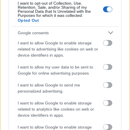
I want to opt-out of Collection, Use,
Retention, Sale, and/or Sharing of my
El jugador más devaluado del mes ha sido Youssef En-
Personal Data that Is Unrelated with the
Purposes for which it was collected.
Nesyri. El delantero marroquí sumó tan sólo 9 puntos en tres
Opted Out
partidos y para colmo se lesionó en el encuentro de la
jornada 7 contra el Espanyol. Según apuntan varias
Google consents
informaciones estará de baja casi 2 meses y en 5 días ya ha
I want to allow Google to enable storage
caído su valor en 2 millones. 3,3 de pérdida total en el mes.
related to advertising like cookies on web or
device identifiers in apps.
Otro jugador que ha bajado mucho su valor en los últimos
30 días es Pedri. El centrocampista canario se lesionó tras
I want to allow my user data to be sent to
jugar con el Bayern en la Champions y no ha disputado ni
Google for online advertising purposes.
un partido de Liga en septiembre, devaluándose en un 20%.
I want to allow Google to send me
Ya está recuperado de su lesión y su valor podría
personalized advertising.
estabilizarse o ir al alza.
I want to allow Google to enable storage
Completan el resto de grandes bajadas del mes jugadores
related to analytics like cookies on web or
lesionados como Javi Puado (-2,6 millones), Toni Kroos
device identifiers in apps.
(-2,5 millones, ya ha reaparecido), Sergio Agüero (-2,2
millones) y Alexander Isak (-2,1 millones), y otros que no
I want to allow Google to enable storage