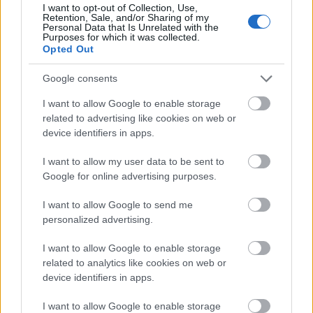
El Villarreal ha firmado como agente libre a Thiago
I want to opt-out of Collection, Use,
Retention, Sale, and/or Sharing of my
Fernández, que finalizó contrato con Vélez Sarsfield el
Personal Data that Is Unrelated with the
pasado 31 de diciembre. El mediapunta argentino lleva más
Purposes for which it was collected.
Opted Out
de un año sin disputar un partido oficial, desde diciembre de
2024, debido a una grave lesión de rodilla.
Google consents
Antes de lesionarse, disputó 47 partidos oficiales con Vélez,
I want to allow Google to enable storage
en los que marcó 6 goles y repartió 8 asistencias. En
related to advertising like cookies on web or
Argentina solía actuar como extremo izquierdo y llega para
device identifiers in apps.
cubrir la baja de Salomón, que romperá su cesión para
I want to allow my user data to be sent to
jugar en la Fiorentina.
Google for online advertising purposes.
Su rol en el conjunto groguet apunta a ser similar al del
I want to allow Google to send me
futbolista israelí: jugador de rotación, con minutos
personalized advertising.
esporádicos saliendo desde el banquillo. En clave
Comunio, se trata de un perfil con poco potencial para la
I want to allow Google to enable storage
temporada 25/26, condicionado por su larga inactividad, la
related to analytics like cookies on web or
competencia en su puesto (especialmente con Moleiro) y el
device identifiers in apps.
contexto del equipo.
I want to allow Google to enable storage