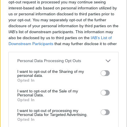
opt-out request is processed you may continue seeing
probable que tenga oportunidades. Por su bajo valor de
interest-based ads based on personal information utilized by
mercado (500.000 €), puede ser una apuesta sin apenas
us or personal information disclosed to third parties prior to
your opt-out. You may separately opt-out of the further
riesgo en Comunio.
disclosure of your personal information by third parties on the
Recomendable: 2,5/5
IAB’s list of downstream participants. This information may
also be disclosed by us to third parties on the
IAB’s List of
Downstream Participants
that may further disclose it to other
Las noticias de última hora de la jornada 18
third parties.
La jornada 18 de LaLiga arranca
Please note that this website/app uses one or more Google
esta noche a las 21:00 horas.
Personal Data Processing Opt Outs
services and may gather and store information including but
Repasamos las noticias de última
not limited to your visit or usage behaviour. You may click to
I want to opt-out of the Sharing of my
hora de cada equipo antes del
personal data.
grant or deny consent to Google and its third-party tags to
comienzo de esta nueva fecha del
Opted In
use your data for below specified purposes in below Google
campeonato.
consent section.
I want to opt-out of the Sale of my
Personal Data.
Opted In
Thiago Fernández (Villarreal, centrocampista,
I want to opt-out of processing my
500.000)
Personal Data for Targeted Advertising.
Opted In