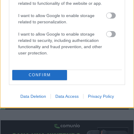
Además, Marcelino no tendrá una gran necesidad de
related to functionality of the website or app.
rotaciones a corto plazo tras finalizar la fase de grupos de la
I want to allow Google to enable storage
Champions. Por todo ello, es un jugador que puedes dejar
related to personalization.
pasar si aparece en el mercado de tu comunidad.
I want to allow Google to enable storage
Recomendable: 1,5/5
related to security, including authentication
functionality and fraud prevention, and other
¿Aún no juegas a Comunio? Regístrate, ¡gratis!
user protection.
CONFIRM
Data Deletion
Data Access
Privacy Policy