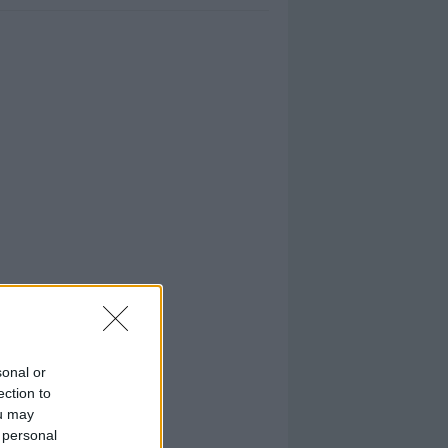
sonal or
ection to
ou may
 personal