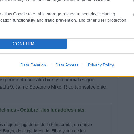
 a medir al Athletic con el Valladolid. Unai López o
o allow Google to enable storage related to security, including
s sus buenos minutos ante el Sevilla.
cation functionality and fraud prevention, and other user protection.
mpista, 360.000)
ran novedad del Huesca para visitar al Real Madrid,
CONFIRM
 a Pedro Mosquera. Pasó desapercibido en el
nuto 57.
Data Deletion
Data Access
Privacy Policy
ue su entrada en el equipo estuvo determinada por
 primer pase, algo fundamental ante un equipo tan
experimento no salió bien y lo normal es que
rnada 9. Jaime Seoane o Mikel Rico (convaleciente
el mes - Octubre: ¡los jugadores más
os mejores jugadores de la temporada, un nuevo
el Barça, dos jugadores del Eibar y una de las