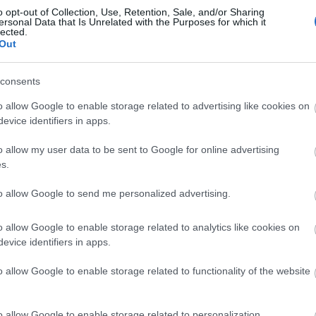
itual 1-3-5-2, es previsible que vuelva al banquillo ya
o opt-out of Collection, Use, Retention, Sale, and/or Sharing
o carrilero izquierdo.
ersonal Data that Is Unrelated with the Purposes for which it
lected.
Out
de la jornada 8
ter! Hay futbolistas que no han estado afortunados
consents
ado y podrían ver afectado su valor de mercado por
s puntuaciones. Te traemos varios de los perdedores
o allow Google to enable storage related to advertising like cookies on
nada 8.
evice identifiers in apps.
o allow my user data to be sent to Google for online advertising
s.
to allow Google to send me personalized advertising.
ista, 370.000)
o allow Google to enable storage related to analytics like cookies on
ce de Garitano para medirse al Sevilla, junto a la
evice identifiers in apps.
4 minutos que estuvo sobre el césped no pudo
l Sevilla pasó por encima del dúo que formó con Dani
o allow Google to enable storage related to functionality of the website
tirar de Unai López para revertir la situación.
o allow Google to enable storage related to personalization.
r en que Garitano vaya a apostar por él de nuevo el