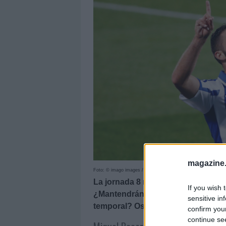
magazine
Foto: © imago images / Agencia EFE
La jornada 8 nos dejó varios titul
If you wish 
¿Mantendrán estos jugadores su p
sensitive in
temporal? Os dejamos nuestra pre
confirm you
continue se