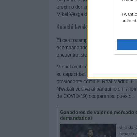
próximo domingo, en el choque que va
I want t
Mikel Vesga deben volver al once tra
authenti
Kelechi Nwakali (Huesca, centroca
El centrocampista nigeriano fue la g
acompañando en el centro del campo
encuentro, siendo sustituido en el mi
Michel explicó en rueda de prensa q
su capacidad para ganar duelos y su
presionante como el Real Madrid. El 
Nwakali vuelva al banquillo en la jo
de COVID-19) ocuparán su puesto.
Ganadores de valor de mercado d
demandados!
Uno de l
fichaje d