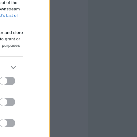
out of the
 downstream
B’s List of
er and store
to grant or
ed purposes