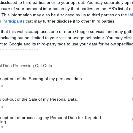
ta, 1.090.000)
disclosed to third parties prior to your opt-out. You may separately opt-
losure of your personal information by third parties on the IAB’s list of
na de las novedades del once de Óscar para medirse
. This information may also be disclosed by us to third parties on the
IA
y no tuvo ninguna trascendencia en el encuentro,
Participants
that may further disclose it to other third parties.
ustituido al descanso.
 that this website/app uses one or more Google services and may gath
including but not limited to your visit or usage behaviour. You may click 
a víctima de las extrañas alineaciones de Óscar. En
 to Google and its third-party tags to use your data for below specifi
o jugó ni un minuto en las jornadas 6 y 7 y volvió a la
ogle consent section.
o repita titularidad ante el Elche y vuelva a su rol de
l Data Processing Opt Outs
, 950.000)
o opt-out of the Sharing of my personal data.
In
dades, el ex del Almería volvió a la titularidad para
 del campo en el 1-4-1-4-1 que dispuso Machín para
o opt-out of the Sale of my Personal Data.
remo rindió a buen nivel, contuvo bien a Sergi Roberto
In
vo como premio un gol tras provocar un grave fallo
to opt-out of processing my Personal Data for Targeted
ing.
óxima jornada si Machín decide repetir con línea de
In