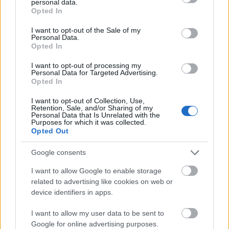
personal data.
grant or deny consent to Google and its third-party tags to
puntos que consiguieron en la
Opted In
use your data for below specified purposes in below Google
temporada de Comunio de
consent section.
I want to opt-out of the Sale of my
Segunda.
Personal Data.
Opted In
3. Kike García (Delantero, Osasuna, 2.830.000, 127
I want to opt-out of processing my
Personal Data for Targeted Advertising.
pts.)
Opted In
I want to opt-out of Collection, Use,
El curso empezó bastante bien para Kike pero sus
Retention, Sale, and/or Sharing of my
Personal Data that Is Unrelated with the
puntuaciones empezaron a bajar con el paso de las
Purposes for which it was collected.
jornadas. En sus seis primeros partidos con el conjunto
Opted Out
rojillo metió 2 goles. Después, sólo 3 goles en 27 jornadas
Google consents
para un total de 127 puntos.
I want to allow Google to enable storage
Su rendimiento ha estado muy lejos de lo esperado tras
related to advertising like cookies on web or
deslumbrar con el Eibar en la 20/21, cuando llegó a 237
device identifiers in apps.
puntos. La dura competencia con Budimir y Chimy Ávila, le
relegó al banquillo en la segunda vuelta.
I want to allow my user data to be sent to
Google for online advertising purposes.