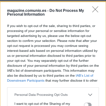
ligamento cruzado en marzo, logrando 9 goles y 3
asistencias y alcanzando los 128 puntos.
magazine.comunio.es -
Do Not Process My
Personal Information
La temporada anterior, el delantero txuri-urdin sumó 11
goles y 8 asistencias y superó los 200 puntos. Aunque no
If you wish to opt-out of the sale, sharing to third parties, or
puntuó mal al principio de la temporada, su valor de
processing of your personal or sensitive information for
mercado ha bajado considerablemente tras su grave lesión
targeted advertising by us, please use the below opt-out
de rodilla, pasando de los 12 que costaba cuando empezó
section to confirm your selection. Please note that after your
opt-out request is processed you may continue seeing
la campaña 21/2 a 5,3. No se espera que vuelva a jugar
interest-based ads based on personal information utilized by
hasta noviembre.
us or personal information disclosed to third parties prior to
your opt-out. You may separately opt-out of the further
Los valores de mercado iniciales del Almería en
disclosure of your personal information by third parties on the
Comunio
IAB’s list of downstream participants. This information may
also be disclosed by us to third parties on the
IAB’s List of
Tras varias temporadas
Downstream Participants
that may further disclose it to other
quedándose a las puertas, el
third parties.
Almería ha regresado por fin a
LaLiga Santander. Los futbolistas
Please note that this website/app uses one or more Google
Personal Data Processing Opt Outs
del conjunto rojiblanco aparecerán
services and may gather and store information including but
en el juego a partir de mañana y te
not limited to your visit or usage behaviour. You may click to
I want to opt-out of the Sharing of my
traemos sus precios iniciales y los