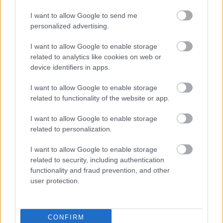
2. Gerard Moreno (Delantero, Villarreal, 10.660.000,
128 pts.)
I want to allow Google to send me
personalized advertising.
El caso de Gerard Moreno ha sido de lo más destacado de
I want to allow Google to enable storage
este curso en Comunio, pues el año pasado sumó 308
related to analytics like cookies on web or
puntos que se debieron a los 23 goles y 7 asistencias que
device identifiers in apps.
logró. Sin embargo, esta temporada ha logrado menos de la
I want to allow Google to enable storage
mitad de puntos (128) debido a la gran cantidad de lesiones
related to functionality of the website or app.
musculares que ha sufrido. Apenas 17 partidos en los que
ha marcado 9 goles y dado 3 asistencias
I want to allow Google to enable storage
related to personalization.
Pese a que cuando jugó no puntúo nada mal (su media de
puntos es alta), su valor de mercado ha sufrido muchos
I want to allow Google to enable storage
altibajos durante el curso y bajado de los 18 millones que
related to security, including authentication
valía en agosto a los 10,5 millones de hoy en día, para
functionality and fraud prevention, and other
desgracia de todo manager que apostara fuerte por él. Si las
user protection.
lesiones le respetan, Gerard demostrará en la 22/23 que
este curso ha sido un pequeño bache en su carrera.
CONFIRM