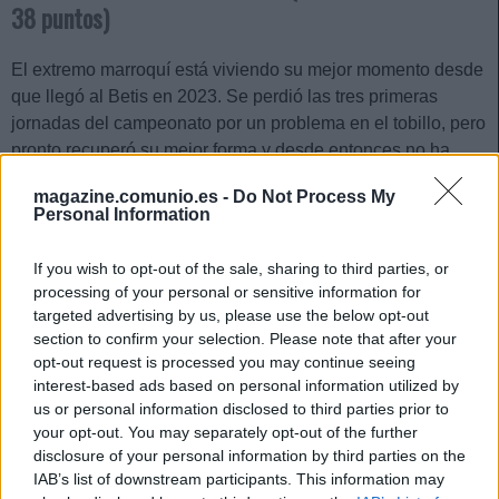
38 puntos)
El extremo marroquí está viviendo su mejor momento desde
que llegó al Betis en 2023. Se perdió las tres primeras
jornadas del campeonato por un problema en el tobillo, pero
pronto recuperó su mejor forma y desde entonces no ha
dejado de sumar puntos en Comunio. En los últimos cinco
magazine.comunio.es -
Do Not Process My
partidos ha logrado 38, con 2 goles y 1 asistencia. Abde es
Personal Information
actualmente el quinto futbolista con mejor media de puntos
de la temporada (8,75).
If you wish to opt-out of the sale, sharing to third parties, or
processing of your personal or sensitive information for
targeted advertising by us, please use the below opt-out
section to confirm your selection. Please note that after your
opt-out request is processed you may continue seeing
4. Santi Comesaña (Villarreal,
interest-based ads based on personal information utilized by
us or personal information disclosed to third parties prior to
5.910.000, 40 puntos)
your opt-out. You may separately opt-out of the further
disclosure of your personal information by third parties on the
El Villarreal es uno de los equipos más en forma de LaLiga,
IAB’s list of downstream participants. This information may
situado a sólo 5 puntos del liderato. En este buen momento