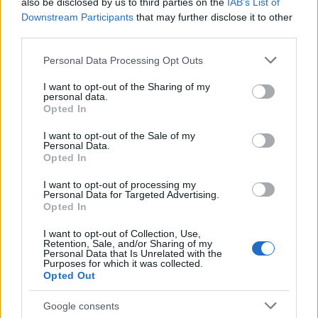
also be disclosed by us to third parties on the
IAB’s List of
groguet —con tres victorias consecutivas— Santi
Downstream Participants
that may further disclose it to other
third parties.
Comesaña ha tenido un papel clave, anotando 2 goles en
las jornadas 11 y 12. Gracias a esos tantos y a su gran
Please note that this website/app uses one or more Google
Personal Data Processing Opt Outs
rendimiento, el ex del Rayo ha sumado 40 puntos en las
services and may gather and store information including but
últimas cinco jornadas.
not limited to your visit or usage behaviour. You may click to
I want to opt-out of the Sharing of my
personal data.
grant or deny consent to Google and its third-party tags to
Opted In
use your data for below specified purposes in below Google
consent section.
I want to opt-out of the Sale of my
Personal Data.
Opted In
3. Alberto Moleiro (Villarreal,
8.560.000, 42 puntos)
I want to opt-out of processing my
Personal Data for Targeted Advertising.
Opted In
Otro jugador del Villarreal que ha brillado en este tramo es
I want to opt-out of Collection, Use,
el ex de Las Palmas. Al canario le costó adaptarse tras su
Retention, Sale, and/or Sharing of my
Personal Data that Is Unrelated with the
fichaje el pasado verano, pero todo cambió cuando marcó
Purposes for which it was collected.
un gol como suplente en la jornada 7. Desde entonces se
Opted Out
ha afianzado en las alineaciones de Marcelino. Entre las
Google consents
jornadas 8 y 12 ha anotado 3 goles y repartido 2