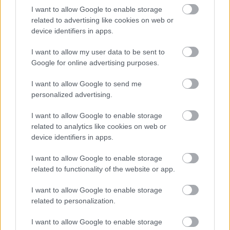
asistencias, alcanzando un total de 42 puntos.
I want to allow Google to enable storage
related to advertising like cookies on web or
device identifiers in apps.
Consejos de compra: 5 opciones 'low cost' para la
jornada 13
I want to allow my user data to be sent to
Si necesitas reforzar tu equipo de
Google for online advertising purposes.
la jornada 13 de Comunio con un
jugador barato, te presentamos
I want to allow Google to send me
cinco opciones 'low cost' por
personalized advertising.
menos de 1 millón de euros.
I want to allow Google to enable storage
related to analytics like cookies on web or
device identifiers in apps.
I want to allow Google to enable storage
related to functionality of the website or app.
2. Jude Bellingham (Real Madrid,
I want to allow Google to enable storage
18.520.000, 46 puntos)
related to personalization.
I want to allow Google to enable storage
El centrocampista inglés se perdió las cuatro primeras