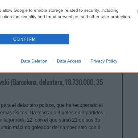
itas reforzar tu equipo de la jornada 14 de Comunio
ugador barato, te presentamos cinco opciones 'low
o allow Google to enable storage related to security, including
 menos de 1 millón de euros.
cation functionality and fraud prevention, and other user protection.
CONFIRM
Data Deletion
Data Access
Privacy Policy
ki (Barcelona, delantero, 18.730.000, 35
para el delantero polaco, que ha recuperado el
lemas físicos. Ha marcado 4 goles en 3 partidos,
 en la jornada 12, con el que sumó 21 de sus 35
gundo máximo goleador del campeonato con 8