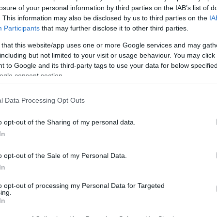
losure of your personal information by third parties on the IAB’s list of
. This information may also be disclosed by us to third parties on the
IA
Participants
that may further disclose it to other third parties.
(Real Madrid, centrocampista, 17.600.000, 33
 that this website/app uses one or more Google services and may gath
including but not limited to your visit or usage behaviour. You may click 
 to Google and its third-party tags to use your data for below specifi
ogle consent section.
 mediocampista con más puntos en Comunio en las
tal de 33. Bellingham marcó en la jornada 11 y
l Data Processing Opt Outs
io una asistencia para alcanzar los 14 puntos.
puntos en los nueve partidos ligueros que ha
o opt-out of the Sharing of my personal data.
In
o opt-out of the Sale of my Personal Data.
In
rcelona, delantero, 22.620.000, 33 puntos)
to opt-out of processing my Personal Data for Targeted
ing.
In
do su mejor nivel tras superar sus molestias en el
jugado en noviembre ha sumado 11 puntos en cada