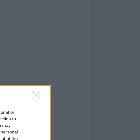
sonal or
ection to
ou may
 personal
out of the