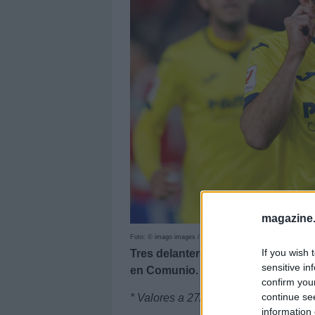
magazine
Foto: © imago images / ZUMA Press
If you wish 
Tres delanteros, un portero y un 
sensitive in
en Comunio.
confirm you
continue se
* Valores a 27/11
information 