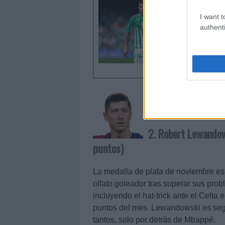
Si neces
con un j
I want t
cost' por
authenti
2. Robert Lewandows
puntos)
La medalla de plata de noviembre es 
olfato goleador tras superar sus prob
incluyendo el hat-trick ante el Celta
puntos del mes. Lewandowski es se
tantos, solo por detrás de Mbappé.