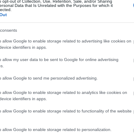
o opt-out of Collection, Use, Retention, Sale, and/or Sharing
ersonal Data that Is Unrelated with the Purposes for which it
 total. Gracias a estos 33 puntos, Lamine Yamal
lected.
g general con 90 puntos.
Out
consents
o allow Google to enable storage related to advertising like cookies on
(Oviedo, portero, 5.870.000, 34 puntos)
evice identifiers in apps.
o allow my user data to be sent to Google for online advertising
con 9 puntos, pero podría tener incluso menos sin las
s.
 carbayón no deja de realizar paradas y sumar
mbre. Destaca su jornada 13, en la que detuvo un
to allow Google to send me personalized advertising.
os.
o allow Google to enable storage related to analytics like cookies on
das de las cinco grandes ligas europeas (66) y el
evice identifiers in apps.
puntos en Comunio esta temporada, solo por detrás
o allow Google to enable storage related to functionality of the website
low cost' para la jornada 14
o allow Google to enable storage related to personalization.