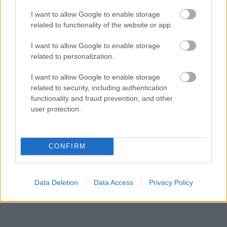
con 16 goles en 21 partidos. El delantero del Almería
I want to allow Google to enable storage
acumula 203 puntos tras una espectacular racha goleadora
related to functionality of the website or app.
desde la jornada 7, en la que ha marcado 13 tantos en 14
apariciones.
I want to allow Google to enable storage
related to personalization.
Su mejor valoración la obtuvo en la jornada 20, en la que
anotó 3 goles y repartió una asistencia ante el Racing de
I want to allow Google to enable storage
Ferrol, alcanzando los 24 puntos.
related to security, including authentication
functionality and fraud prevention, and other
¿Aún no juegas a Comunio de Segunda? Regístrate,
user protection.
¡gratis!
CONFIRM
Data Deletion
Data Access
Privacy Policy