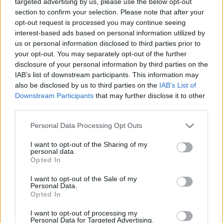
targeted advertising by us, please use the below opt-out
3. Andrés Martín (Racing, delantero, 4.390.000, 173
section to confirm your selection. Please note that after your
puntos)
opt-out request is processed you may continue seeing
interest-based ads based on personal information utilized by
Otro de los futbolistas estrella del Racing este curso es
us or personal information disclosed to third parties prior to
Andrés Martín. El ex del Rayo ha anotado 8 goles y
your opt-out. You may separately opt-out of the further
disclosure of your personal information by third parties on the
repartido 6 asistencias en los 21 encuentros que ha
IAB’s list of downstream participants. This information may
disputado, lo que le ha llevado a sumar 173 puntos en total.
also be disclosed by us to third parties on the
IAB’s List of
6 de sus 8 dianas las anotó en las primeras siete jornadas,
Downstream Participants
that may further disclose it to other
en un espectacular arranque de temporada. Es el jugador
third parties.
de Segunda que más ocasiones claras genera.
Please note that this website/app uses one or more Google
Personal Data Processing Opt Outs
services and may gather and store information including but
Los sancionados de la jornada 19: ¿Quiénes suplirán
not limited to your visit or usage behaviour. You may click to
I want to opt-out of the Sharing of my
a Yéremi & cía?
personal data.
grant or deny consent to Google and its third-party tags to
Opted In
Siete jugadores se perderán la
use your data for below specified purposes in below Google
jornada 19 de LaLiga 24/25 al
consent section.
I want to opt-out of the Sale of my
estar sancionados, entre ellos
Personal Data.
Opted In
Yéremi Pino. ¿Quiénes les
reemplazarán en sus respectivos
I want to opt-out of processing my
equipos?
Personal Data for Targeted Advertising.