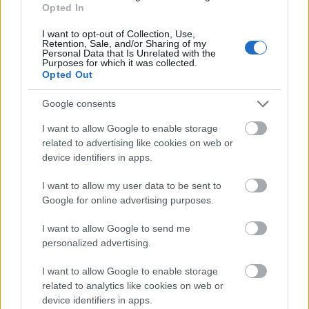
Opted In
I want to opt-out of Collection, Use,
2. Alfonso Herrero (Málaga, portero, 1.880.000, 183
Retention, Sale, and/or Sharing of my
Personal Data that Is Unrelated with the
puntos)
Purposes for which it was collected.
Opted Out
El segundo puesto del ranking de Comunio de Segunda es,
Google consents
sorprendentemente, para un portero. Alfonso Herrero,
guardameta del Málaga, está siendo el mejor en su puesto
I want to allow Google to enable storage
en paradas (95 en total), porterías a cero (11) y también en
related to advertising like cookies on web or
device identifiers in apps.
penaltis parados (3). Todo este cóctel de grandes
estadísticas, Junto con los 19 goles que ha encajado su
I want to allow my user data to be sent to
equipo (tercera mejor defensa) ha hecho que sume 183
Google for online advertising purposes.
puntos.
I want to allow Google to send me
1. Luis Suárez (Almería, delantero, 4.230.000, 203
personalized advertising.
puntos)
I want to allow Google to enable storage
El jugador con más puntos en la primera vuelta de Comunio
related to analytics like cookies on web or
device identifiers in apps.
de Segunda es Luis Javier Suárez, ‘Pichichi’ de la categoría