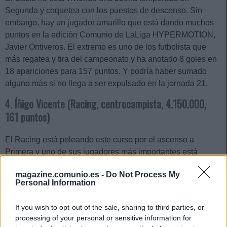
Segunda y coquetea con los puestos de descenso. Sin
embargo, hay un jugador amarillo que está dando muchos
puntos en la edición Comunio de LaLiga HYPERMOTION,
Javier Ontiveros. El extremo es uno de los futbolista que
más regatea y tira del campeonato y ha anotado 8 goles en
18 apariciones para 157 puntos. Y podría haber sumado
alguno más si no llega a ser expulsado en la jornada 21.
4. Íñigo Vicente (Racing, centrocampista, 4.150.000,
161 puntos)
El Racing está peleando este curso por el ascenso a
Primera y uno de sus jugadores más importantes está
siendo el extremo Íñigo Vicente. El racinguista es el máximo
magazine.comunio.es -
Do Not Process My
asistente del campeonato junto a Calatrava (Castellón) con
Personal Information
7 pases de gol, a los que ha añadido 2 goles. En total ha
sumado 161 puntos que le sitúan como el mejor medio de la
If you wish to opt-out of the sale, sharing to third parties, or
primera vuelta en Comunio de Segunda.
processing of your personal or sensitive information for