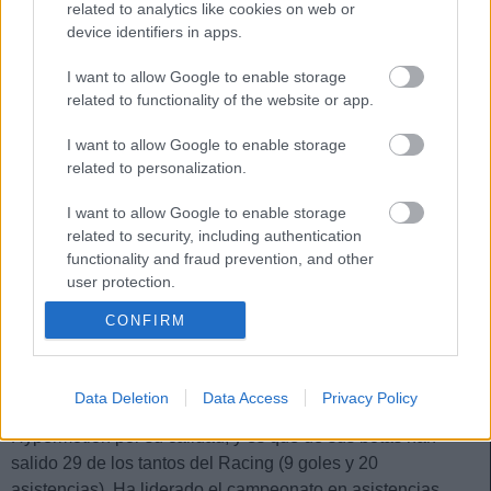
related to analytics like cookies on web or
device identifiers in apps.
2. Andrés Martín (Delantero, 329 puntos)
I want to allow Google to enable storage
related to functionality of the website or app.
El delantero sevillano ha completado una temporada
espectacular con el Racing, siendo su principal referente
I want to allow Google to enable storage
ofensivo cómo muestran sus 23 goles y 9 asistencias. Logró
related to personalization.
329 puntos en Comunio de Segunda, tercera mejor marca
del curso. La próxima campaña tendrá la oportunidad de
I want to allow Google to enable storage
mostrar ese gran nivel en Primera, dónde tan sólo ha
related to security, including authentication
functionality and fraud prevention, and other
disputado 16 partidos durante su carrera.
user protection.
1. Íñigo Vicente (Centrocampista, 357 puntos)
CONFIRM
El mejor futbolista del Racing en
Comunio de Segunda
ha
sido el extremo vasco con 357 puntos. Íñigo Vicente ha sido
Data Deletion
Data Access
Privacy Policy
un auténtico calvario para las defensas de LaLiga
Hypermotion por su calidad, y es que de sus botas han
salido 29 de los tantos del Racing (9 goles y 20
asistencias). Ha liderado el campeonato en asistencias,