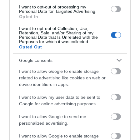
El ex del Athletic llegó al Racing en verano de 2025 cedido
I want to opt-out of processing my
por el Alavés y ha marcado diferencias con sus goles en
Personal Data for Targeted Advertising.
LaLiga HYPERMOTION. En 31 partidos ligueros (14 cómo
Opted In
titular) anotó 16 goles y podrían haber sido más si no llega a
I want to opt-out of Collection, Use,
perderse más de un mes de competición por una lesión.
Retention, Sale, and/or Sharing of my
Personal Data that Is Unrelated with the
Purposes for which it was collected.
El ‘Búfalo’, quien seguirá en Primera con los cántabros
Opted Out
(tenía una cláusula obligatoria de compra en caso de
ascenso), acabó el curso con 210 puntos en Comunio de
Google consents
Segunda.
I want to allow Google to enable storage
related to advertising like cookies on web or
Arabia Saudí en el Mundial 2026: ¿Cuál será su once
device identifiers in apps.
titular?
Arabia Saudí está encuadrada en
I want to allow my user data to be sent to
el Grupo H del Mundial. ¿Cuál
Google for online advertising purposes.
será el once titular del equipo
I want to allow Google to send me
árabe?
personalized advertising.
I want to allow Google to enable storage