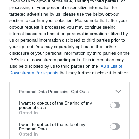
If you wish to opt-out of the sale, sharing to third parties, or
ascenso racinguista a Primera por su trabajo en la medular.
processing of your personal or sensitive information for
Puerta disputó 32 partidos ligueros en los que marcó 3
targeted advertising by us, please use the below opt-out
goles y repartió una asistencia, sumando 182 puntos
section to confirm your selection. Please note that after your
Comunio. El medio cafetero destacó por sus estadísticas
opt-out request is processed you may continue seeing
defensivas de 5,9 balones recuperados y 5,2 duelos
interest-based ads based on personal information utilized by
us or personal information disclosed to third parties prior to
ganados por encuentro.
your opt-out. You may separately opt-out of the further
4. Peio Canales (Centrocampista, 205 puntos)
disclosure of your personal information by third parties on the
IAB’s list of downstream participants. This information may
also be disclosed by us to third parties on the
IAB’s List of
El Athletic cedió al joven mediocentro al conjunto cántabro
Downstream Participants
that may further disclose it to other
para que se fogueara en Segunda División y la jugada le
third parties.
salió a la perfección, ya que fue uno de los mejores
centrocampistas de la temporada en la categoría de
Please note that this website/app uses one or more Google
Personal Data Processing Opt Outs
services and may gather and store information including but
Plata. Peio Canales fue un fijo para José Alberto, jugando
not limited to your visit or usage behaviour. You may click to
I want to opt-out of the Sharing of my
35 partidos en los que anotó 6 goles y repartió 9
personal data.
grant or deny consent to Google and its third-party tags to
asistencias, para un total de 205 puntos Comunio.
Opted In
use your data for below specified purposes in below Google
consent section.
3. Asier Villalibre (Delantero, 210 puntos)
I want to opt-out of the Sale of my
Personal Data.
Opted In