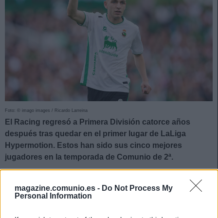
Foto: © imago images / Ricardo Larreina
El Racing regresó a Primera División catorce años
después tras quedar en el primer lugar de LaLiga
Hypermotion. Estos han sido sus cinco mejores
jugadores en la temporada de Comunio de 2ª.
5. Gustavo Puerta (Centrocampista, 182 puntos)
magazine.comunio.es -
Do Not Process My
Personal Information
El centrocampista colombiano, convocado por su selección
para el Mundial, ha sido un jugador fundamental en el