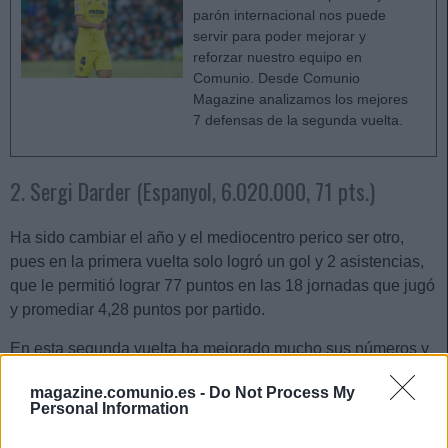
parón internacional nos puede
servir para poder mejorar y
reforzar nuestro equipo en
Comunio. Desde Comunio
Magazine analizamos los mejores
7 defensas de la segunda vuelta.
2. Sergi Darder (Espanyol, 6.020.000, 71 pts.)
Ha sido cambiar el año y el mediocentro perico ser otro,
pues en la primera vuelta solo logró un gol y 2 asistencias,
que le permitió lograr 77 puntos en las 18 jornadas que jugó
y promediar 4,28 puntos por partido.
En esta segunda vuelta ha mejorado mucho sus números y
en nueve partidos disputados ha logrado 2 goles y 5
magazine.comunio.es -
Do Not Process My
asistencias, que le han permitido sumar 71 puntos y
Personal Information
promediar 7,9 puntos por encuentro. Su valor de mercado
se ha disparado en este tramo de competición y de 3