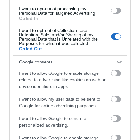
La jornada 30 de LaLiga 21/22
I want to opt-out of processing my
arranca el sábado a las 14:00
Personal Data for Targeted Advertising.
Opted In
horas. Repasamos las noticias de
última hora para que puedas
I want to opt-out of Collection, Use,
hacer tu alineación Comunio con
Retention, Sale, and/or Sharing of my
la mejor información posible.
Personal Data that Is Unrelated with the
Purposes for which it was collected.
Opted Out
4. Iker Muniain (Athletic, 10.750.000, 62 pts.)
Google consents
I want to allow Google to enable storage
El capitán del Athletic está realizando por el momento la
related to advertising like cookies on web or
mejor temporada de su carrera en cuanto a puntos Comunio
device identifiers in apps.
se refiere y está a tan sólo 22 de superar su mejor registro
I want to allow my user data to be sent to
en el juego (201, temporada 13/14).
Google for online advertising purposes.
En la primera vuelta logró 117 puntos en los 18 partidos que
I want to allow Google to send me
jugó, logrando 2 goles, 5 asistencias y 4 apariciones en el
personalized advertising.
once ideal de la jornada. Todo se sumó a una gran
regularidad, con 6.5 puntos de media.
I want to allow Google to enable storage