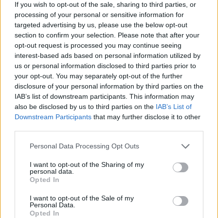
If you wish to opt-out of the sale, sharing to third parties, or
millones ha pasado a 6.
processing of your personal or sensitive information for
targeted advertising by us, please use the below opt-out
3. Sergio Canales (Betis, 11.460.000, 63 pts.)
section to confirm your selection. Please note that after your
opt-out request is processed you may continue seeing
La primera vuelta del jugador cántabro ha sido algo
interest-based ads based on personal information utilized by
complicada por culpa de algunos problemas físicos y logró
us or personal information disclosed to third parties prior to
your opt-out. You may separately opt-out of the further
un gol y dos asistencias. Esto le permitió lograr 94 puntos
disclosure of your personal information by third parties on the
con una media de 5,22. Pero su caso es similar al de
IAB’s list of downstream participants. This information may
Darder, cambió de año y mejoraron sus prestaciones.
also be disclosed by us to third parties on the
IAB’s List of
Downstream Participants
that may further disclose it to other
En la segunda vuelta del campeonato ha participado en 6
third parties.
goles del Betis (3 goles y 3 asistencias) y ha obtenido 63
puntos en ocho partidos (se ha perdido dos por lesión), lo
Please note that this website/app uses one or more Google
Personal Data Processing Opt Outs
que da lugar a una media de 7,88. Lleva 157 puntos en
services and may gather and store information including but
not limited to your visit or usage behaviour. You may click to
I want to opt-out of the Sharing of my
total, camino de superar los 200 puntos por cuarta
personal data.
grant or deny consent to Google and its third-party tags to
temporada consecutiva.
Opted In
use your data for below specified purposes in below Google
consent section.
I want to opt-out of the Sale of my
Actualidad Comunio: ¡La última hora de la jornada
Personal Data.
30!
Opted In