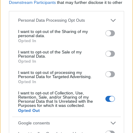
Downstream Participants
that may further disclose it to other
semanas fuera de los terrenos de juego. Nuestra
third parties.
recomendación es deshacernos del jugador, ya que podría
Please note that this website/app uses one or more Google
estar más de un mes de baja.
Personal Data Processing Opt Outs
services and may gather and store information including but
not limited to your visit or usage behaviour. You may click to
I want to opt-out of the Sharing of my
Osasuna en Comunio: ¿A quién comprar, a quién
personal data.
grant or deny consent to Google and its third-party tags to
vender?
Opted In
use your data for below specified purposes in below Google
El Villarreal está viviendo una
consent section.
I want to opt-out of the Sale of my
temporada irregular en LaLiga y
Personal Data.
Opted In
tras 21 jornadas disputadas está
en el octavo puesto a 4 puntos de
I want to opt-out of processing my
la zona Champions. Sin embargo,
Personal Data for Targeted Advertising.
los 'groguet' son uno de los
Opted In
equipos que más puntos consigue
I want to opt-out of Collection, Use,
en Comunio por los goles
Retention, Sale, and/or Sharing of my
anotados. Analizamos sus
Personal Data that Is Unrelated with the
Purposes for which it was collected.
jugadores por orden de
Opted Out
importancia de compra.
Google consents
Lenglet se lesiona entrenando