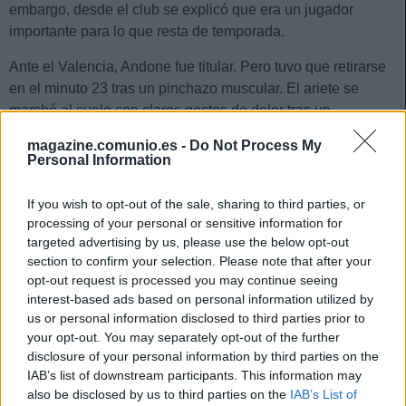
embargo, desde el club se explicó que era un jugador
importante para lo que resta de temporada.
Ante el Valencia, Andone fue titular. Pero tuvo que retirarse
en el minuto 23 tras un pinchazo muscular. El ariete se
marchó al suelo con claros gestos de dolor tras un
comienzo de encuentro muy exigente. El Cádiz no ha
magazine.comunio.es -
Do Not Process My
emitido un parte médico oficial por el momento, aunque todo
Personal Information
apunta a que será uno de los
lesionados para la jornada 23
.
If you wish to opt-out of the sale, sharing to third parties, or
Nico Williams, lesión muscular
processing of your personal or sensitive information for
targeted advertising by us, please use the below opt-out
Marcelino le estaba dando confianza a Nico Williams, pero
section to confirm your selection. Please note that after your
el joven jugador del Athletic se lesionó en el encuentro ante
opt-out request is processed you may continue seeing
el Real Madrid. El pequeño de los Williams realizó una
interest-based ads based on personal information utilized by
us or personal information disclosed to third parties prior to
carrera y al dar el pase de tacón sufrió un pinchazo en la
your opt-out. You may separately opt-out of the further
parte posterior del muslo derecho.
disclosure of your personal information by third parties on the
IAB’s list of downstream participants. This information may
Aún es pronto para conocer el alcance real de la lesión,
also be disclosed by us to third parties on the
IAB’s List of
aunque posiblemente el delantero tenga que estar varias