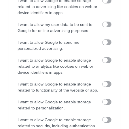
I want to allow Google to enable storage
related to advertising like cookies on web or
device identifiers in apps.
Mala noticia para el Barcelona. Xavi pierde a otro central
más, además de los lesionados Umtiti y Eric García. El
I want to allow my user data to be sent to
último en caer ha sido Lenglet, que sufre una lesión en el
Google for online advertising purposes.
bíceps femoral de la pierna izquierda.
I want to allow Google to send me
El central francés se lesionó durante una sesión de
personalized advertising.
entrenamiento durante esta semana. Aunque el club no ha
desvelado el tiempo que estará de baja, se espera que
I want to allow Google to enable storage
pueda perderse en torno a cinco semanas. De esta forma, la
related to analytics like cookies on web or
device identifiers in apps.
pareja que conforman Piqué y Araujo se sigue asentando
como la favorita de Xavi.
I want to allow Google to enable storage
related to functionality of the website or app.
¿Aún no juegas a Comunio? Regístrate, ¡gratis!
I want to allow Google to enable storage
related to personalization.
I want to allow Google to enable storage
related to security, including authentication