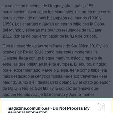
La selección nacional de Uruguay afrontará su 15ª
participación histórica en los Mundiales, un torneo que corre
por las venas de un país bicampeón del mundo (1930 y
1950). Los charrúas guardan un eterno idilio con la Copa
del Mundo y esperan mejorar los resultados de la Catar
2022, donde no pudieron pasar de la fase de grupos.
Con el recuerdo de las semifinales de Sudáfrica 2010 y los
octavos de Rusia 2018 como referentes modernos, la
‘Celeste’ llega con un bloque maduro, físico y repleto de
estrellas que brillan en la élite europea. El equipo, dirigido
por el experimentado Marcelo Bielsa, tiene como futbolista
más destacado al centrocampista Federico Valverde (Real
Madrid). Junto a él, destacan la potencia y el olfato goleador
de Darwin Núñez (Al-Hilal) y la solidez defensiva que
aportan Ronald Araújo (Barcelona) y José Giménez
(Atlético) en la retaguardia.
magazine.comunio.es -
Do Not Process My
Federico Valverde
es el gran referente y el motor de la
Personal Information