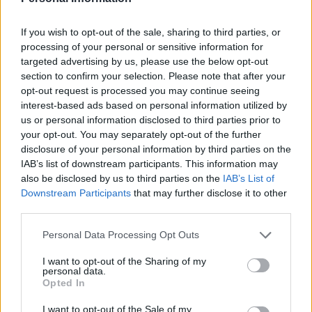
selección, un todocampista total e ideal para Comunio.com
que asegura puntos gracias a su despliegue físico, su
If you wish to opt-out of the sale, sharing to third parties, or
llegada al área, asistencias y su espectacular golpeo de
processing of your personal or sensitive information for
larga distancia.
targeted advertising by us, please use the below opt-out
section to confirm your selection. Please note that after your
opt-out request is processed you may continue seeing
España en el Mundial 2026: ¿Cuál será su once
interest-based ads based on personal information utilized by
titular?
us or personal information disclosed to third parties prior to
España es una de las grandes
your opt-out. You may separately opt-out of the further
favoritas del Mundial 2026. ¿Cuál
disclosure of your personal information by third parties on the
será el once tipo que presente
IAB’s list of downstream participants. This information may
Luis de la Fuente en el torneo?
also be disclosed by us to third parties on the
IAB’s List of
Downstream Participants
that may further disclose it to other
third parties.
Please note that this website/app uses one or more Google
Personal Data Processing Opt Outs
services and may gather and store information including but
Posible 11 titular
not limited to your visit or usage behaviour. You may click to
I want to opt-out of the Sharing of my
personal data.
grant or deny consent to Google and its third-party tags to
Opted In
use your data for below specified purposes in below Google
Muslera
consent section.
Varela – Giménez – Araujo – Olivera
I want to opt-out of the Sale of my