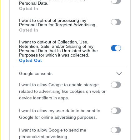
Personal Data.
Fede Valverde – Ugarte – Bentancur – Maxi Araujo
Opted In
Nuñez – Arrascaeta
I want to opt-out of processing my
Personal Data for Targeted Advertising.
El técnico Marcelo Bielsa destaca por su capacidad para
Opted In
alternar su esquema táctico y en el último año ha probado
con sistemas cómo el 4-3-3, 4-2-3-1 o 4-4-1-1. En la portería
I want to opt-out of Collection, Use,
Retention, Sale, and/or Sharing of my
hay dudas sobre si apostará por el veterano Muslera (39
Personal Data that Is Unrelated with the
Purposes for which it was collected.
años) o Rochet, guardameta del Internacional brasileño.
Opted Out
El cuarteto defensivo parece claro, con la duda del estado
Google consents
de José Giménez, quien ha tenido una temporada plagada
de lesiones en el Atlético. Sebastián Cáceres o Santi Bueno
I want to allow Google to enable storage
podría ser sus sustitutos en el eje de la zaga.
related to advertising like cookies on web or
device identifiers in apps.
En la medular, todo depende del sistema que disponga
Bielsa, pero Fede Valverde, Ugarte y Bentancur tienen su
I want to allow my user data to be sent to
Google for online advertising purposes.
puesto asegurado. Maxi Araujo (Sporting) hará las
funciones de extremo izquierdo y la posición que más
I want to allow Google to send me
incertidumbre presenta es la de mediapunta/extremo
personalized advertising.
diestro. Si el técnico argentino apuesta por un 4-2-3-1 o 4-4-