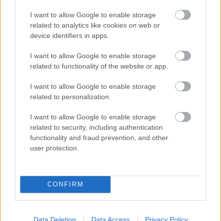
1-1, la mediapunta sería para Arrascaeta, pero si juega un 4-
I want to allow Google to enable storage
3-3, en el extremo diestro puede entrar Pellistri.
related to analytics like cookies on web or
device identifiers in apps.
El calendario de Uruguay
I want to allow Google to enable storage
related to functionality of the website or app.
Uruguay debutará en el grupo H midiendo sus fuerzas ante
la peligrosidad de Arabia Saudí (16 de junio en Miami), un
I want to allow Google to enable storage
rival que ya demostró en el pasado que no se le puede
related to personalization.
subestimar. Posteriormente, se enfrentarán a Cabo Verde
(22 de junio) y cerrarán la fase de grupos frente a España
I want to allow Google to enable storage
(27 de junio).
related to security, including authentication
functionality and fraud prevention, and other
Si los de Bielsa hacen los deberes contra dos selecciones
user protection.
inferiores sobre el papel cómo Arabia Saudí y Cabo Verde,
se deberían jugar el primer puesto del grupo contra España
en la última fecha.
CONFIRM
¿Aún no juegas a Comunio Euro? Regístrate, ¡gratis!
Data Deletion
Data Access
Privacy Policy