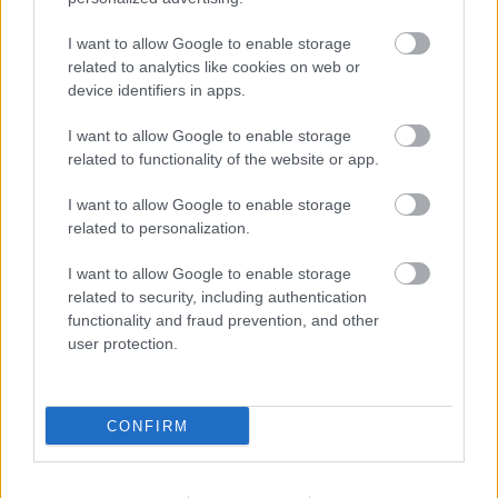
I want to allow Google to enable storage
BUDIMIR
related to analytics like cookies on web or
device identifiers in apps.
AIMAR OROZ
I want to allow Google to enable storage
RAÚL MORO
RUBÉN GARCÍA
related to functionality of the website or app.
I want to allow Google to enable storage
IKER MUÑOZ
MONCAYOLA
related to personalization.
I want to allow Google to enable storage
BRETONES
related to security, including authentication
ROSIER
functionality and fraud prevention, and other
user protection.
BOYOMO
CATENA
CONFIRM
HERRERA