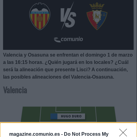
Valencia y Osasuna se enfrentan el domingo 1 de marzo
a las 16:15
horas. ¿Quién jugará en los locales? ¿Cuál
será la alineación que presente Lisci
?
A continuación,
las posibles alineaciones del Valencia-Osasuna.
Valencia
HUGO DURO
JAVI GUERRA
magazine.comunio.es -
Do Not Process My