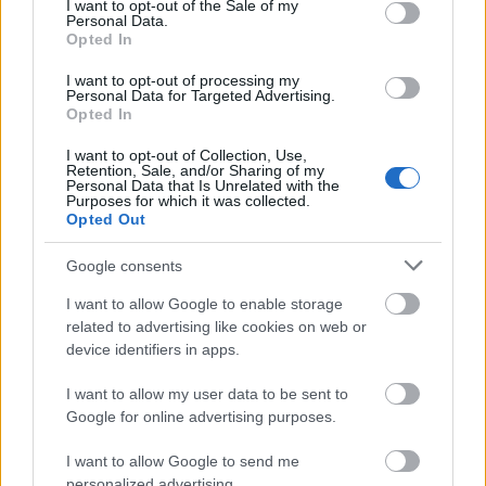
I want to opt-out of the Sale of my
Posibles cambios en el once
: Corberán puede apostar por
Personal Data.
Opted In
un once similar al que perdió en Villarreal, con la posible
entrada de Almeida en el lugar de Javi Guerra o Ugrinic.
I want to opt-out of processing my
Personal Data for Targeted Advertising.
Tárrega puede entrar en el once por la lesión de Copete,
Opted In
siendo otra opción Unai Núñez. Danjuma podría jugar en el
puesto de Luis Rioja.
I want to opt-out of Collection, Use,
Retention, Sale, and/or Sharing of my
Personal Data that Is Unrelated with the
Purposes for which it was collected.
SofaScore-Puntuaciones: preguntas más frecuentes
Opted Out
SofaScore, la prestigiosa app y
web de resultados, es quien
Google consents
otorgar las calificaciones por
I want to allow Google to enable storage
rendimiento de los futbolistas en
related to advertising like cookies on web or
Comunio.es. A continuación
device identifiers in apps.
respondemos las preguntas más
frecuentes sobre SofaScore.
I want to allow my user data to be sent to
Google for online advertising purposes.
Osasuna
I want to allow Google to send me
personalized advertising.