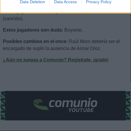
Data Deletion
Data Access
Privacy Policy
Estos jugadores son baja:
Iker Benito, Aimar Oroz
(sanción).
Estos jugadores son duda:
Boyomo.
Posibles cambios en el once
: Raúl Moro debería ser el
encargado de suplir la ausencia de Aimar Oroz.
¿Aún no juegas a Comunio? Regístrate, ¡gratis!