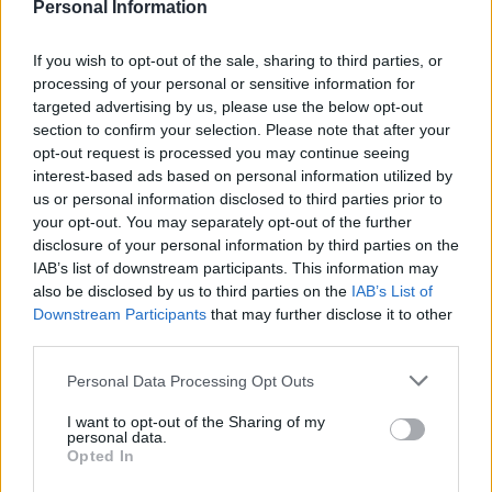
Personal Information
DIEGO LÓPEZ
LUIS RIOJA
If you wish to opt-out of the sale, sharing to third parties, or
UGRINIC
GUIDO
processing of your personal or sensitive information for
targeted advertising by us, please use the below opt-out
section to confirm your selection. Please note that after your
opt-out request is processed you may continue seeing
VÁZQUEZ
UNAI NÚÑEZ
interest-based ads based on personal information utilized by
us or personal information disclosed to third parties prior to
PEPELU
TÁRREGA
your opt-out. You may separately opt-out of the further
disclosure of your personal information by third parties on the
IAB’s list of downstream participants. This information may
also be disclosed by us to third parties on the
IAB’s List of
DIMITRIEVSKI
Downstream Participants
that may further disclose it to other
third parties.
Please note that this website/app uses one or more Google
Personal Data Processing Opt Outs
services and may gather and store information including but
Estos jugadores son baja
: Agirrezabala, Diakhaby,
not limited to your visit or usage behaviour. You may click to
I want to opt-out of the Sharing of my
Foulquier, Copete.
personal data.
grant or deny consent to Google and its third-party tags to
Opted In
use your data for below specified purposes in below Google
Estos jugadores son duda
: Lucas Beltrán.
consent section.