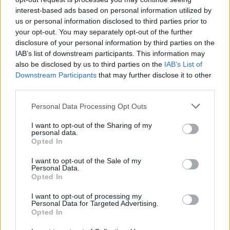
suplentes en la victoria ante el Athletic, pueden regresar a la
interest-based ads based on personal information utilized by
titularidad. Javi Guerra podría tener descanso y jugar en su
us or personal information disclosed to third parties prior to
puesto Pepelu. En defensa, Unai Núñez tiene alguna
your opt-out. You may separately opt-out of the further
opción de entrar en el lateral derecho por Saravia.
disclosure of your personal information by third parties on the
IAB’s list of downstream participants. This information may
also be disclosed by us to third parties on the
IAB’s List of
SofaScore-Puntuaciones: preguntas más frecuentes
Downstream Participants
that may further disclose it to other
SofaScore, la prestigiosa app y
third parties.
web de resultados, es quien
Please note that this website/app uses one or more Google
otorgar las calificaciones por
Personal Data Processing Opt Outs
services and may gather and store information including but
rendimiento de los futbolistas en
not limited to your visit or usage behaviour. You may click to
I want to opt-out of the Sharing of my
Comunio.es. A continuación
personal data.
grant or deny consent to Google and its third-party tags to
respondemos las preguntas más
Opted In
use your data for below specified purposes in below Google
frecuentes sobre SofaScore.
consent section.
I want to opt-out of the Sale of my
Personal Data.
Opted In
Rayo
I want to opt-out of processing my
Personal Data for Targeted Advertising.
Opted In
CAMELLO