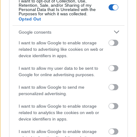
I want to opt-out of Collection, Use,
Retention, Sale, and/or Sharing of my
Personal Data that Is Unrelated with the
PEDRO DÍAZ
Purposes for which it was collected.
Opted Out
DE FRUTOS
ÁLVARO GARCÍA
Google consents
UNAI LÓPEZ
ÓSCAR
I want to allow Google to enable storage
VALENTÍN
related to advertising like cookies on web or
device identifiers in apps.
BALLIU
RATIU
I want to allow my user data to be sent to
Google for online advertising purposes.
CISS
LEJEUNE
I want to allow Google to send me
personalized advertising.
I want to allow Google to enable storage
BATALLA
related to analytics like cookies on web or
device identifiers in apps.
Estos jugadores son baja:
Luiz Felipe, Ilias, Isi (sanción).
I want to allow Google to enable storage