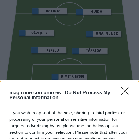
UGRINIC
GUIDO
VÁZQUEZ
UNAI NÚÑEZ
PEPELU
TÁRREGA
DIMITRIEVSKI
magazine.comunio.es -
Do Not Process My
Personal Information
Estos jugadores son baja
: Copete, Foulquier, Diakhaby.
If you wish to opt-out of the sale, sharing to third parties, or
Estos jugadores son duda
: Correia.
processing of your personal or sensitive information for
targeted advertising by us, please use the below opt-out
Posibles cambios en el once
: Corberán podría introducir
section to confirm your selection. Please note that after your
alguna modificación en su once. Ramazani, Ugrinic y Sadiq,
opt-out request is processed you may continue seeing