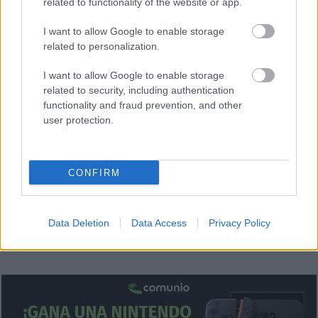
related to functionality of the website or app.
Estos jugadores son duda:
I want to allow Google to enable storage
Posibles cambios en el once
: Íñigo Pérez probablemente
related to personalization.
haga algunas rotaciones respecto al último partido. Espino,
Mendy y Alemao podrían ser titulares.
I want to allow Google to enable storage
related to security, including authentication
¿Aún no juegas a Comunio? Regístrate, ¡gratis!
functionality and fraud prevention, and other
user protection.
CONFIRM
Data Deletion
Data Access
Privacy Policy