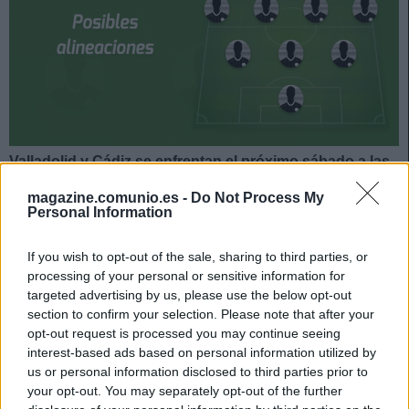
Valladolid y Cádiz se enfrentan el próximo sábado a las
16:15 horas. ¿Quién jugará en los locales? ¿Con qué
magazine.comunio.es -
Do Not Process My
alineación saldrán los de Cervera? A continuación, las
Personal Information
posibles alineaciones del Valladolid-Cádiz.
If you wish to opt-out of the sale, sharing to third parties, or
Valladolid
processing of your personal or sensitive information for
targeted advertising by us, please use the below opt-out
Posible alineación
: Masip – Janko (Luis Pérez), Bruno
section to confirm your selection. Please note that after your
González, Joaquín (El Yamiq), Olaza – Orellana (Jota),
opt-out request is processed you may continue seeing
Roque Mesa (Michel), Rubén Alcaraz, Óscar Plano –
interest-based ads based on personal information utilized by
Marcos André (Guardiola), Kodro.
us or personal information disclosed to third parties prior to
your opt-out. You may separately opt-out of the further
Estos jugadores son baja
: Raúl García, Javi Sánchez.