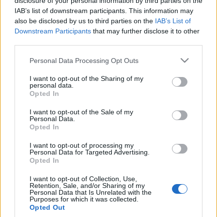
disclosure of your personal information by third parties on the
IAB’s list of downstream participants. This information may
Estos jugadores son duda
:
also be disclosed by us to third parties on the
IAB’s List of
Downstream Participants
that may further disclose it to other
Posibles cambios en la alineación
: Sergio podría hacer
third parties.
alguna rotación en este partido tras el desgaste ante el
Please note that this website/app uses one or more Google
Elche. Marcos André puede ser titular en la delantera.
Personal Data Processing Opt Outs
services and may gather and store information including but
Joaquín acabó con un golpe en la cara y podría dejar su
not limited to your visit or usage behaviour. You may click to
I want to opt-out of the Sharing of my
puesto a El Yamiq, quien está entrenando con el grupo y
personal data.
grant or deny consent to Google and its third-party tags to
Opted In
podría estar apto para el partido. Weissman está también
use your data for below specified purposes in below Google
disponible, pero podría esperar su turno desde el banquillo.
consent section.
I want to opt-out of the Sale of my
Personal Data.
Opted In
Ganadores del miércoles: Javi Martínez, Jota y cía. ¡A
comprar!
I want to opt-out of processing my
Personal Data for Targeted Advertising.
Muchos jugadores destacaron en
Opted In
los partidos del miércoles de la
jornada 31, algunos de ellos muy
I want to opt-out of Collection, Use,
baratos como Javi Martínez. ¡A
Retention, Sale, and/or Sharing of my
Personal Data that Is Unrelated with the
comprar!
Purposes for which it was collected.
Opted Out