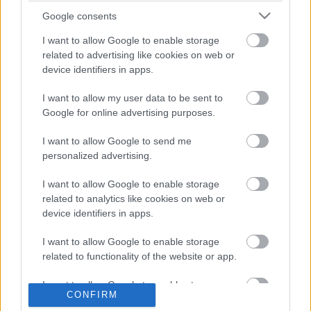
Google consents
Cádiz
I want to allow Google to enable storage
related to advertising like cookies on web or
Posible alineación
: Ledesma – Iza Carcelén (Akapo),
device identifiers in apps.
Marcos Mauro, Cala, Espino – Iván Alejo, Fali, Garrido (José
I want to allow my user data to be sent to
Mari), Jairo – Negredo, Choco Lozano.
Google for online advertising purposes.
Estos jugadores son baja
: Álex Fernández, Perea, Luismi
I want to allow Google to send me
Quezada, Jonsson (sancionado), Salvi (sancionado).
personalized advertising.
Estos jugadores son duda
:
I want to allow Google to enable storage
related to analytics like cookies on web or
Posibles cambios en la alineación
: Cervera tiene las
device identifiers in apps.
bajas por sanción de Jonsson y Salvi para el partido. Al
danés podría sustituirle Fali en la medular, mientras que el
I want to allow Google to enable storage
puesto de Salvi lo ocupará Iván Alejo. José Mari podría
related to functionality of the website or app.
tener descanso, entrando Garrido en su puesto. Cervera ha
advertido que hará rotaciones y jugadores como Akapo
I want to allow Google to enable storage
CONFIRM
related to personalization.
tienen opciones de ser titulares.