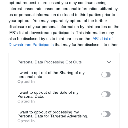
opt-out request is processed you may continue seeing
millones tras una subida de 1.480.000 € entre el 1 y 7 de
interest-based ads based on personal information utilized by
diciembre.
us or personal information disclosed to third parties prior to
your opt-out. You may separately opt-out of the further
Sancet (1,4 millones), Brahim Díaz (1,2 millones) y Saúl
disclosure of your personal information by third parties on the
Ñíguez (1,1 millones) son otros de los jugadores más
IAB’s list of downstream participants. This information may
revalorizados de los últimos 7 días.
also be disclosed by us to third parties on the
IAB’s List of
Downstream Participants
that may further disclose it to other
third parties.
Consejos: tres futbolistas a comprar y uno a vender
antes del inicio de la jornada 16
Please note that this website/app uses one or more Google
Personal Data Processing Opt Outs
A continuación os presentamos un
services and may gather and store information including but
jugador de gran relación calidad-
not limited to your visit or usage behaviour. You may click to
I want to opt-out of the Sharing of my
personal data.
precio, una inversión futura, un
grant or deny consent to Google and its third-party tags to
Opted In
crack barato al que comprar y una
use your data for below specified purposes in below Google
venta obligada antes de empezar
consent section.
I want to opt-out of the Sale of my
la jornada 16.
Personal Data.
Opted In
I want to opt-out of processing my
Personal Data for Targeted Advertising.
Cero y caída de Lewandowski
Opted In