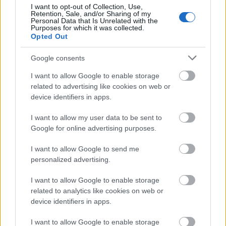
I want to opt-out of Collection, Use,
El futbolista más devaluado de la semana en Comunio ha
Retention, Sale, and/or Sharing of my
sido
Robert Lewandowski
. El delantero del Barcelona no
Personal Data that Is Unrelated with the
Purposes for which it was collected.
jugó por descanso en el partido del martes contra el
Opted Out
Mallorca y lleva un gol en los últimos cuatro partidos, pero
estas no son las razones por las que ha caído su precio en
Google consents
1,8 millones. El motivo principal, como en la mayoría de
I want to allow Google to enable storage
jugadores caros que bajan de precio, es su alto valor de
related to advertising like cookies on web or
mercado y la gran volatilidad asociada al mismo.
device identifiers in apps.
Quien si bajó su precio por una razón bastante lógica es
I want to allow my user data to be sent to
Eduardo Camavinga, concretamente 1,4 millones. El
Google for online advertising purposes.
futbolista del Real Madrid está lesionado y podría no volver
a jugar hasta 2025. Dani Olmo, otro de los jugadores más
I want to allow Google to send me
personalized advertising.
caros, también se depreció esta semana en 1,3 millones. El
campeón de Europa con España no jugó la jornada 15 por
I want to allow Google to enable storage
molestias, pero reapareció en el duelo ante el Mallorca de la
related to analytics like cookies on web or
jornada extra 19.
device identifiers in apps.
El otro futbolista que bajó su precio en más de 1 millón en
I want to allow Google to enable storage