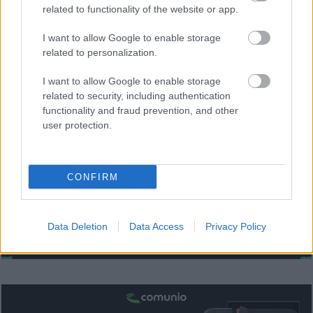
los últimos 7 días fue Alexander Sorloth, concretamente
related to functionality of the website or app.
1.160.000 €. El ariete noruego atraviesa un gran momento
de forma con 3 goles en los últimos cuatro partidos, pero el
I want to allow Google to enable storage
related to personalization.
ser suplente habitual en el Atleti (cinco partidos seguidos),
hace que los managers no pujen tanto para hacerse con sus
I want to allow Google to enable storage
servicios.
related to security, including authentication
functionality and fraud prevention, and other
¿Aún no juegas a Comunio? Regístrate, ¡gratis!
user protection.
CONFIRM
Data Deletion
Data Access
Privacy Policy