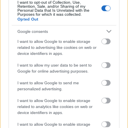
Consejos de compra: 5 jugadores en forma por
I want to opt-out of Collection, Use,
menos de 3 millones
Retention, Sale, and/or Sharing of my
Personal Data that Is Unrelated with the
A estas alturas de temporada es
Purposes for which it was collected.
Opted Out
complicado encontrar jugadores
muy fiables a buen precio. Estos
Google consents
cinco valen actualmente menos de
3 millones y promedian más de 6
I want to allow Google to enable storage
puntos por partido en las últimas
related to advertising like cookies on web or
cinco jornadas.
device identifiers in apps.
I want to allow my user data to be sent to
Brais Méndez sigue a la baja
Google for online advertising purposes.
I want to allow Google to send me
Una semana más el futbolista que más valor ha perdido en
personalized advertising.
Comunio es
Brais Méndez
. El centrocampista txuri-urdin no
volverá a jugar más en lo que queda de temporada y la falta
I want to allow Google to enable storage
de demanda para ficharle ha hecho que su precio baje en
related to analytics like cookies on web or
1,9 millones en los últimos 7 días.
device identifiers in apps.
Otro jugador que bajó considerablemente su valorización es
I want to allow Google to enable storage