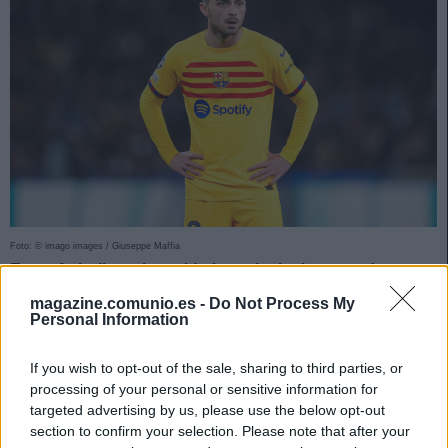
Foto: © imago images / Giuseppe Maffia
Estos futbolistas han sido los principales ganadores y
perdedores de valor de mercado en Comunio entre el 13
magazine.comunio.es -
Do Not Process My
y 19 de abril.
Personal Information
Pedri, el más revalorizado
If you wish to opt-out of the sale, sharing to third parties, or
processing of your personal or sensitive information for
Ligero repunte en los valores de mercado en Comunio tras
targeted advertising by us, please use the below opt-out
varias semanas a la baja, con una subida general de 2
section to confirm your selection. Please note that after your