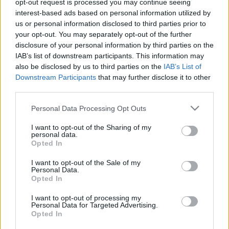
opt-out request is processed you may continue seeing
millones de euros entre el 13 y el 19 de abril. El futbolista
interest-based ads based on personal information utilized by
más revalorizado de los últimos 7 días ha sido
Pedri
, quien
us or personal information disclosed to third parties prior to
reapareció en la jornada 31 tras dejar atrás una lesión
your opt-out. You may separately opt-out of the further
muscular. El jugador canario subió su precio en 1.520.000
disclosure of your personal information by third parties on the
€.
IAB’s list of downstream participants. This information may
also be disclosed by us to third parties on the
IAB’s List of
Por su parte, su compañero
Raphinha
incrementó su valor
Downstream Participants
that may further disclose it to other
de mercado en 1.500.000 € y sigue con su tendencia al
third parties.
alza. En lo que llevamos de abril, el futbolista brasileño se
Please note that this website/app uses one or more Google
ha revalorizado en 3,7 millones tras su buen momento en
Personal Data Processing Opt Outs
services and may gather and store information including but
Liga y Champions, con varios goles anotados.
not limited to your visit or usage behaviour. You may click to
I want to opt-out of the Sharing of my
personal data.
grant or deny consent to Google and its third-party tags to
Fede Valverde ha sido otro de los grandes ganadores de
Opted In
use your data for below specified purposes in below Google
valor de la semana con una subida de 1,4 millones,
consent section.
I want to opt-out of the Sale of my
pasando a tener un precio de 17.300.000 €. Otros tres
Personal Data.
futbolistas incrementaron su precio en más de 1 millón entre
Opted In
el 13 y 19 de abril: Fornals (1,2 millones), Isco (1,1 millones)
I want to opt-out of processing my
y Sancet (1 millón).
Personal Data for Targeted Advertising.
Opted In