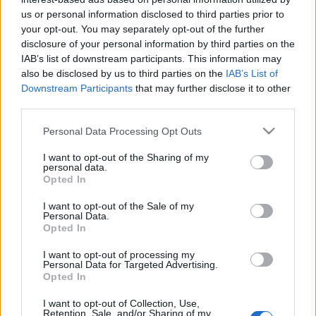
total de 5 millones de euros. Cómo es lógico, hubo
us or personal information disclosed to third parties prior to
jugadores que se revalorizaron en este periodo, siendo
your opt-out. You may separately opt-out of the further
Álex Baena
el protagonista de la mayor subida. El
disclosure of your personal information by third parties on the
centrocampista del Villarreal, noveno en el ranking de
IAB’s list of downstream participants. This information may
puntos totales con 157, ha incrementado su cotización en
also be disclosed by us to third parties on the
IAB’s List of
1,8 millones y pasa a tener un precio de oferta mínima de
Downstream Participants
that may further disclose it to other
third parties.
12.680.000 €.
Please note that this website/app uses one or more Google
Personal Data Processing Opt Outs
El segundo puesto de subidas es para
Rodrygo Goes
,
services and may gather and store information including but
quien atraviesa su mejor momento de la temporada con el
not limited to your visit or usage behaviour. You may click to
I want to opt-out of the Sharing of my
Real Madrid. El delantero brasileño ha marcado 3 goles y
personal data.
grant or deny consent to Google and its third-party tags to
Opted In
repartido 3 asistencias en sus últimas cinco apariciones en
use your data for below specified purposes in below Google
LaLiga y 8 tantos en sus últimos 10 partidos entre todas las
consent section.
I want to opt-out of the Sale of my
Personal Data.
competiciones. Su valor de mercado ha subido 1,5 millones
Opted In
esta semana.
I want to opt-out of processing my
El podio de subidas lo cierra
Iñaki Williams
del Athletic
Personal Data for Targeted Advertising.
Opted In
Club con 1,4 millones de revalorización. Lamine Yamal y
Pau Cubarsí fueron los otros dos jugadores que se
I want to opt-out of Collection, Use,
revalorizaron en más de 1 millón entre el 19 y 25 de enero
Retention, Sale, and/or Sharing of my