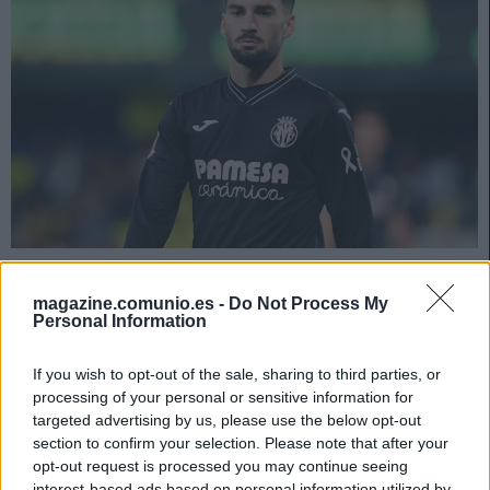
,Foto: © imago images / DeFodi
Estos futbolistas han sido los principales ganadores y
magazine.comunio.es -
Do Not Process My
perdedores de valor de mercado en Comunio entre el 19
Personal Information
y 25 de enero.
If you wish to opt-out of the sale, sharing to third parties, or
Álex Baena, el más revalorizado
processing of your personal or sensitive information for
targeted advertising by us, please use the below opt-out
El mercado de Comunio ha presentado una tendencia más
section to confirm your selection. Please note that after your
opt-out request is processed you may continue seeing
o menos estable en los últimos 7 días, con una leve caída
interest-based ads based on personal information utilized by