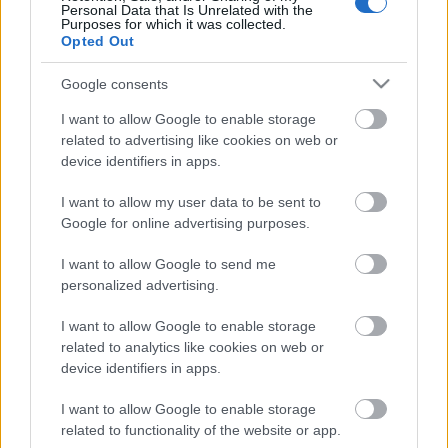
Personal Data that Is Unrelated with the
(1,2 millones).
Purposes for which it was collected.
Opted Out
Rubén Vargas, primer fichaje invernal del Sevilla.
Google consents
¿Recomendable?
I want to allow Google to enable storage
El Sevilla ha fichado al
related to advertising like cookies on web or
internacional suizo Rubén Vargas.
device identifiers in apps.
¿Qué podemos esperar de él en
Comunio?
I want to allow my user data to be sent to
Google for online advertising purposes.
I want to allow Google to send me
personalized advertising.
Caída de Isco
I want to allow Google to enable storage
related to analytics like cookies on web or
El jugador más devaluado de la semana en Comunio ha
device identifiers in apps.
sido
Isco Alarcón
. El centrocampista del Real Betis ha visto
reducido su precio en 1 millón de euros y pasa a tener un
I want to allow Google to enable storage
valor de mercado de 14.650.000 €.
related to functionality of the website or app.