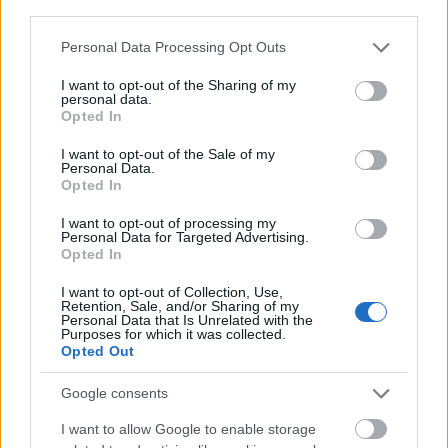
third parties.
Si necesitas reforzar tu ataque y
Please note that this website/app uses one or more Google
tienes un presupuesto inferior a
Personal Data Processing Opt Outs
services and may gather and store information including but
los 5 millones, estos cuatro
not limited to your visit or usage behaviour. You may click to
I want to opt-out of the Sharing of my
delanteros pueden serte de gran
personal data.
grant or deny consent to Google and its third-party tags to
ayuda en las próximas jornadas.
Opted In
use your data for below specified purposes in below Google
¡Promedian más de 4 puntos por
consent section.
partido en la segunda vuelta!
I want to opt-out of the Sale of my
Personal Data.
Opted In
Bajón de Dovbyk
I want to opt-out of processing my
Personal Data for Targeted Advertising.
Opted In
El futbolista que más se ha devaluado esta semana en
I want to opt-out of Collection, Use,
Comunio es Artem Dovbyk del Girona. El delantero
Retention, Sale, and/or Sharing of my
ucraniano ha visto reducido su precio en 1,3 millones tras
Personal Data that Is Unrelated with the
Purposes for which it was collected.
no recibir muchas pujas durante la semana en las
Opted Out
comunidades en las que apareció en el mercado. El ariete
rojiblanco está atravesando un bache goleador y no marca
Google consents
desde la jornada 21.
I want to allow Google to enable storage