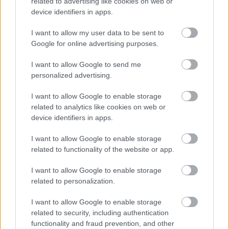
related to advertising like cookies on web or
Por su parte, Vitor Roque sigue devaluándose y tras perder
device identifiers in apps.
1,1 millones en los últimos días se sitúa con un valor de
mercado inferior a los 10 millones (8,8). El joven delantero
I want to allow my user data to be sent to
brasileño no está cumpliendo con las expectativas y ha
Google for online advertising purposes.
participado en 7 partidos (sólo uno como titular) desde que
llegó al conjunto azulgrana, en los que ha sumado 16
I want to allow Google to send me
personalized advertising.
puntos.
Javi Galán y Lewandowski fueron los otros dos futbolistas
I want to allow Google to enable storage
related to analytics like cookies on web or
que bajaron su cotización en el mercado Comunio en más
device identifiers in apps.
de 1 millón en los últimos 7 días.
I want to allow Google to enable storage
¿Aún no juegas a Comunio? Regístrate, ¡gratis!
related to functionality of the website or app.
I want to allow Google to enable storage
related to personalization.
I want to allow Google to enable storage
related to security, including authentication
functionality and fraud prevention, and other