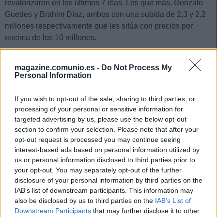
revalorizaron en los últimos 7 días. Los que más, Gonzalo
Guedes y Brahim Díaz, ambos con una subida de 2,3 y 2,2
millones respectivamente que les sitúa con precios por
encima de los 10 millones.
Otro de los jugadores que más subieron de precio desde el
magazine.comunio.es -
Do Not Process My
2 de marzo es el bético Johnny Cardoso, uno de los
Personal Information
futbolistas que más puntos está dando en la segunda
vuelta. El internacional norteamericano incrementó su
If you wish to opt-out of the sale, sharing to third parties, or
cotización en el mercado Comunio en 1,7 millones, mientras
processing of your personal or sensitive information for
que su compañero Nabil Fekir sigue con su espectacular
targeted advertising by us, please use the below opt-out
subida y ya está en el Top 10 de más caros tras aumentar su
section to confirm your selection. Please note that after your
precio en 1,6 millones.
opt-out request is processed you may continue seeing
interest-based ads based on personal information utilized by
Eric García, En-Nesyri, Muriqi, Tsygankov, Álex Berenguer e
us or personal information disclosed to third parties prior to
Iago Aspas son los otros futbolistas que tuvieron una subida
your opt-out. You may separately opt-out of the further
de valor de mercado superior al millón de euros.
disclosure of your personal information by third parties on the
IAB’s list of downstream participants. This information may
also be disclosed by us to third parties on the
IAB’s List of
Consejos de compra: 4 delanteros rentables por
Downstream Participants
that may further disclose it to other
menos de 5 millones