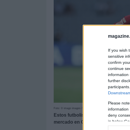
magazine
If you wish 
sensitive in
confirm you
continue se
information 
further disc
participants
Downstream 
Please note
information 
Foto: © imago images / eu-images
Estos futbolistas han sido los pri
deny consent
in below Go
mercado en Comunio entre el 23 y