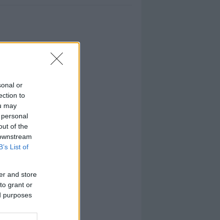
sonal or
ection to
ou may
 personal
out of the
 downstream
B’s List of
er and store
to grant or
ed purposes