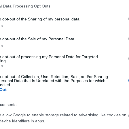
l Data Processing Opt Outs
ron en la última semana en más de 38 millones,
o opt-out of the Sharing of my personal data.
evalorizaron bastante. El que más, el joven
Lamine
In
1,8 millones. El extremo del Barcelona es el
a segunda vuelta (82) y se coloca como cuarto
o opt-out of the Sale of my Personal Data.
mercado de 18.680.000 €.
In
ado desde el 23 de marzo es
Isco
, quien reapareció
to opt-out of processing my Personal Data for Targeted
ing.
sión muscular. El malagueño ha sido uno de los
In
l parón de selecciones y ha incrementado su
o opt-out of Collection, Use, Retention, Sale, and/or Sharing
s 18.140.000 €, sexto más caro del juego.
ersonal Data that Is Unrelated with the Purposes for which it
lected.
compañero de Isco, Guido Rodríguez. El argentino
Out
na lesión de tobillo y ha subido su cotización en 1,4
consents
aron por Brais Méndez durante la semana, de ahí
o allow Google to enable storage related to advertising like cookies on
 futbolista gallego bajará de precio próximamente
evice identifiers in apps.
do miércoles y que le impedirá jugar en lo que queda