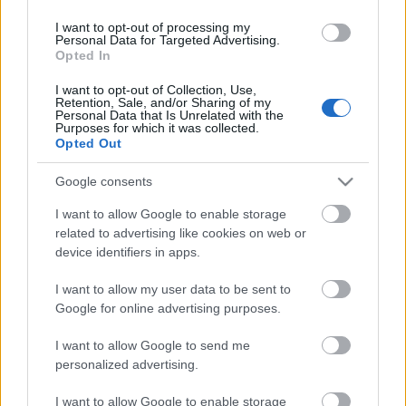
a costar 12.930.000 €.
I want to opt-out of processing my
Personal Data for Targeted Advertising.
Por su parte, el valor de Kylian Mbappé ha subido esta
Opted In
semana en 1,5 millones, mientras que el de Mikel Oyarzabal
en 1,3 millones. Carlos Álvarez (1,2 millones), Vlachodimos
I want to opt-out of Collection, Use,
Retention, Sale, and/or Sharing of my
(1,2 millones) y Fede Valverde (1,1 millones) son otros de
Personal Data that Is Unrelated with the
Purposes for which it was collected.
los ganadores de valor entre el 4 y 10 de octubre.
Opted Out
Top 5 Comunio: los mejores fichajes del verano tras
Google consents
8 jornadas
I want to allow Google to enable storage
Muchos fichajes veraniegos de
related to advertising like cookies on web or
LaLiga 25/26 están teniendo un
device identifiers in apps.
gran impacto en Comunio.
Repasamos los cinco recién
I want to allow my user data to be sent to
llegados a sus equipos con más
Google for online advertising purposes.
puntos tras 8 jornadas.
I want to allow Google to send me
personalized advertising.
Mastantuono, a la baja
I want to allow Google to enable storage