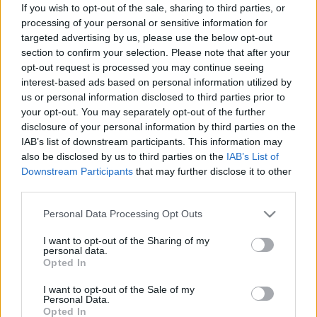
jugadores. Sin embargo, hubo futbolistas que se
If you wish to opt-out of the sale, sharing to third parties, or
revalorizaron en los últimos 7 días.
processing of your personal or sensitive information for
targeted advertising by us, please use the below opt-out
Quien más subió su precio fue
Cucho Hernández
, quien
section to confirm your selection. Please note that after your
está en racha con el Betis con cuatro goles en los últimos
opt-out request is processed you may continue seeing
cinco partidos. El valor del delantero colombiano se ha
interest-based ads based on personal information utilized by
us or personal information disclosed to third parties prior to
incrementado en 2,5 millones, superando los 10 ‘kilos’ de
your opt-out. You may separately opt-out of the further
precio.
disclosure of your personal information by third parties on the
IAB’s list of downstream participants. This information may
Un compañero de Cucho Hernández, el marroquí
Abde
also be disclosed by us to third parties on the
IAB’s List of
Ezzalzouli
, fue el otro futbolista que aumentó su cotización
Downstream Participants
that may further disclose it to other
en más de 2 millones durante la semana. El extremo
third parties.
verdiblanco es uno de los jugadores en mejor momento de
Please note that this website/app uses one or more Google
forma y en los cuatro encuentros que ha disputado esta
Personal Data Processing Opt Outs
services and may gather and store information including but
temporada promedia 11,5 puntos.
not limited to your visit or usage behaviour. You may click to
I want to opt-out of the Sharing of my
personal data.
grant or deny consent to Google and its third-party tags to
El tercer jugador más revalorizado de la semana ha sido la
Opted In
use your data for below specified purposes in below Google
revelación del curso,
Etta Eyong
. El delantero camerunés
consent section.
I want to opt-out of the Sale of my
ha anotado 4 goles en los últimos cinco encuentros y su
Personal Data.
valor ha subido 1,7 millones en los últimos 7 días, pasando
Opted In