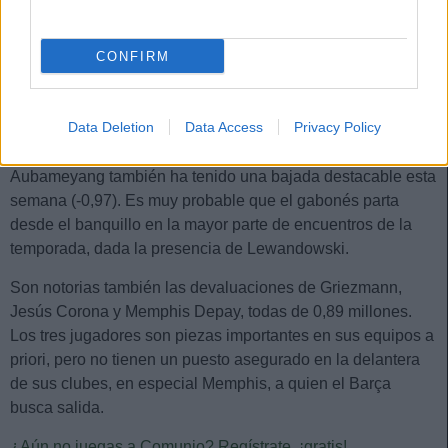
de forma muy regular.
Le sigue Joselu, con una bajada de 1,5 millones. El fichaje
CONFIRM
del Espanyol no ha dado razones durante la pretemporada
para dudar de él. Anotó en el amistoso ante el Brighton y se
espera que sea un titular indiscutible, aunque tenga que
Data Deletion
Data Access
Privacy Policy
compartir delantera con RDT.
Aubameyang también ha tenido una bajada destacable esta
semana (-0,97). Es muy probable que el gabonés parta
desde el banquillo en la mayor parte de encuentros de la
temporada, dada la presencia de Lewandowski.
Son notorias también las devaluaciones de Griezmann,
Jesús Corona y Memphis Depay, todas de 0,89 millones.
Los tres jugadores son piezas importantes en sus equipos a
priori, pero no tienen un puesto asegurado en la delantera
de sus clubes, en especial Memphis, a quien el Barça
busca salida.
¿Aún no juegas a Comunio? Regístrate, ¡gratis!