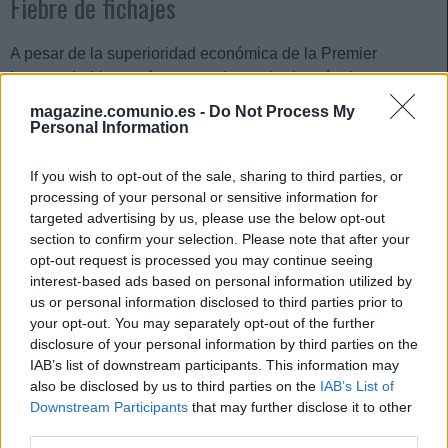
Fiebre de fichajes
A pesar de la superioridad económica de la Premier
League, LaLiga está generando mucho interés de nuevo
gracias a los fichajes del mercado veraniego. El principal
magazine.comunio.es -
Do Not Process My
artífice de este resurgir es el Barcelona. El conjunto
Personal Information
blaugrana ha activado las famosas «palancas», que le han
permitido llevar a cabo varios fichajes de clase mundial.
If you wish to opt-out of the sale, sharing to third parties, or
processing of your personal or sensitive information for
El nombre propio de este mercado es, sin duda,
targeted advertising by us, please use the below opt-out
Lewandowski
. El polaco es posiblemente el goleador más
section to confirm your selection. Please note that after your
contrastado del planeta, y por ello se ha convertido en el
opt-out request is processed you may continue seeing
interest-based ads based on personal information utilized by
centro de atención de los manager de Comunio. Es el
us or personal information disclosed to third parties prior to
jugador más caro con un valor de 27,3 millones. Ha sido
your opt-out. You may separately opt-out of the further
también el jugador más revalorizado esta semana, con una
disclosure of your personal information by third parties on the
subida de 7,33 millones.
IAB’s list of downstream participants. This information may
also be disclosed by us to third parties on the
IAB’s List of
En el top le sigue otra gran incorporación del Barça como es
Downstream Participants
that may further disclose it to other
Raphinha
. Lo que más destaca del ex del Leeds es su gran
third parties.
compromiso y desempeño en esta pretemporada. De ahí el