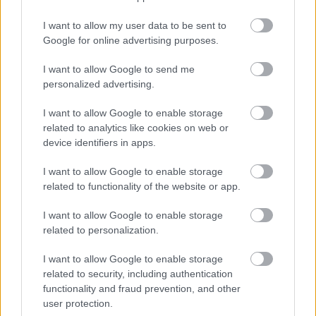
Tendencias de mercado - julio: 'Lewy' desata la
locura
I want to allow my user data to be sent to
Google for online advertising purposes.
Gran parte de las comunidades
han vuelto a la actividad en julio y
I want to allow Google to send me
los valores de mercado han subido
personalized advertising.
como la espuma. En total, 417
millones de incremento general en
I want to allow Google to enable storage
los precios, con Lewandowski
related to analytics like cookies on web or
como principal protagonista.
device identifiers in apps.
I want to allow Google to enable storage
Los más devaluados
related to functionality of the website or app.
I want to allow Google to enable storage
El jugador que más valor ha perdido esta semana es
related to personalization.
Parejo
. El timón del Villarreal ha sufrido una bajada de casi
dos millones, sin embargo, su valor es de 11,79 millones. A
I want to allow Google to enable storage
pesar de este retroceso se espera que el precio de Parejo
related to security, including authentication
se mantenga alto durante la temporada, ya que se trata de
functionality and fraud prevention, and other
un jugador que obtiene buenas puntuaciones en Comunio
user protection.