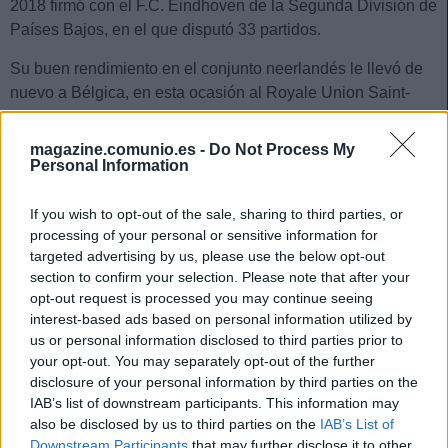
2018 firmó con el F.C. Eindhoven de la Segunda División de
Países Bajos, en el que disputó 33 partidos.
Su buen rendimiento en el conjunto neerlandés le llevó de
nuevo a Bélgica, en esta ocasión al Royale Union Saint-
Gilloise que por aquel entonces militaba en Segunda.
Ayudó a los belgas a subir a la Pro League en la campaña
magazine.comunio.es -
Do Not Process My
20/21 participando en 24 partidos y en la 21/22 a una
Personal Information
histórica clasificación para la UEFA Europa League en la
que en la temporada siguiente llegaron a cuartos de final.
If you wish to opt-out of the sale, sharing to third parties, or
processing of your personal or sensitive information for
Tras cuatro temporadas en el Saint-Gilloise, Van der
targeted advertising by us, please use the below opt-out
Heyden ha sido traspasado por 2,5 millones de euros al
section to confirm your selection. Please note that after your
opt-out request is processed you may continue seeing
R.C.D. Mallorca, con el que ha firmado hasta 2028. El
interest-based ads based on personal information utilized by
central ha sido internacional por Bélgica en una ocasión.
us or personal information disclosed to third parties prior to
Estadísticas última temporada
your opt-out. You may separately opt-out of the further
disclosure of your personal information by third parties on the
IAB’s list of downstream participants. This information may
El nuevo jugador bermellón disputó 32 partidos de la Pro
also be disclosed by us to third parties on the
IAB’s List of
League la campaña anterior, en los que marcó un gol,
Downstream Participants
that may further disclose it to other