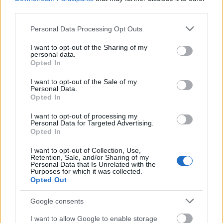
repartió 2 asistencias y tuvo una nota media SofaScore de
third parties.
6,81, con los siguientes promedios defensivos por
Please note that this website/app uses one or more Google
Personal Data Processing Opt Outs
encuentro: 1,8 despejes, 1,8 interceptaciones, 1,6 entradas
services and may gather and store information including but
y 4,3 duelos ganados (56% éxito). Es un futbolista muy
not limited to your visit or usage behaviour. You may click to
I want to opt-out of the Sharing of my
contundente, cómo muestran las 13 tarjetas amarillas que
personal data.
grant or deny consent to Google and its third-party tags to
Opted In
vio en la temporada.
use your data for below specified purposes in below Google
consent section.
I want to opt-out of the Sale of my
Personal Data.
Guevara y Jesús Vallejo cambian de club.
Opted In
¿Recomendables en Comunio?
El Alavés se ha hecho con los
I want to opt-out of processing my
Personal Data for Targeted Advertising.
servicios de Ander Guevera,
Opted In
mientras que Jesús Vallejo regresa
al Granada como cedido tras su
I want to opt-out of Collection, Use,
Retention, Sale, and/or Sharing of my
periplo de año y medio en 2020 y
Personal Data that Is Unrelated with the
2021. Analizamos estos fichajes y
Purposes for which it was collected.
lo que pueden aportar a nuestros
Opted Out
equipos de Comunio.
Google consents
I want to allow Google to enable storage