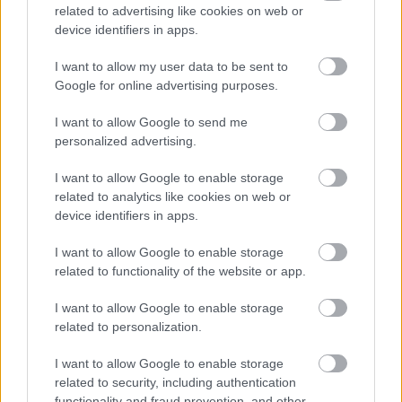
En cuanto a su participación en Europa League, Van der
related to advertising like cookies on web or
Heyden jugó 8 partidos en los que alcanzó una nota media
device identifiers in apps.
de 6,91 en SofaScore con estadísticas notables en
despejes (3,0), entradas (2,0) y duelos ganados (5,5 con un
I want to allow my user data to be sent to
Google for online advertising purposes.
61% de éxito).
¿Recomendable?
I want to allow Google to send me
personalized advertising.
Van der Heyden aterriza en Mallorca para reforzar el perfil
I want to allow Google to enable storage
izquierdo de la defensa de tres centrales que suele alinear
related to analytics like cookies on web or
Javier Aguirre, lastrada tras la salida de Nastasic. El belga
device identifiers in apps.
tendrá que competir con Copete para tener minutos, ya que
Raíllo y Valjent son titulares indiscutibles en el esquema del
I want to allow Google to enable storage
related to functionality of the website or app.
técnico mexicano.
Los números del central en la última temporada de la Jupiter
I want to allow Google to enable storage
related to personalization.
Pro League fueron decentes y buenas en Europa League.
El estilo de juego del Mallorca puede favorecer que mejore
I want to allow Google to enable storage
sus estadísticas en despejes, duelos e interceptaciones y se
related to security, including authentication
incrementen sus notas en SofaScore. Sin ir más lejos,
functionality and fraud prevention, and other