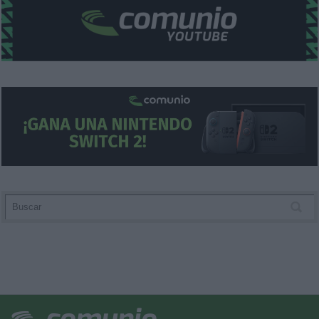
functionality and fraud prevention, and other
user protection.