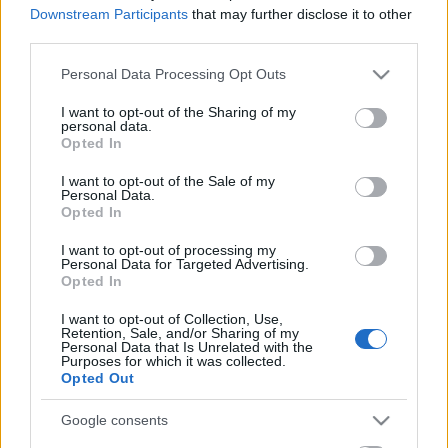
Downstream Participants
that may further disclose it to other
third parties.
Estos jugadores son duda
:
Please note that this website/app uses one or more Google
Personal Data Processing Opt Outs
Posibles modificaciones
: Emery podría introducir algunas
services and may gather and store information including but
rotaciones en el equipo. Iborra, Trigueros y Alcácer podrían
not limited to your visit or usage behaviour. You may click to
I want to opt-out of the Sharing of my
ser titulares.
personal data.
grant or deny consent to Google and its third-party tags to
Opted In
use your data for below specified purposes in below Google
consent section.
¡A pujar! Los triunfadores de la jornada 17
I want to opt-out of the Sale of my
Personal Data.
3 millones o menos de valor de
Opted In
mercado y 7 o más puntos. Estos
I want to opt-out of processing my
fueron algunos de los triunfadores
Personal Data for Targeted Advertising.
de los partidos del viernes y
Opted In
sábado de la jornada 17 en
Comunio. ¡A pujar si aparecen en
I want to opt-out of Collection, Use,
Retention, Sale, and/or Sharing of my
tu mercado de fichajes!
Personal Data that Is Unrelated with the
Purposes for which it was collected.
Opted Out
Alavés
Google consents