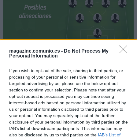
magazine.comunio.es -
Do Not Process My
Villarreal y Alavés se enfrentan el 21 de diciembre a las
Personal Information
19:00 horas. ¿Quién jugará en los locales? ¿Cuál será la
alineación que presente Javi Calleja? A continuación,
If you wish to opt-out of the sale, sharing to third parties, or
las posibles alineaciones del Villarreal-Alavés.
processing of your personal or sensitive information for
targeted advertising by us, please use the below opt-out
Villarreal
section to confirm your selection. Please note that after your
opt-out request is processed you may continue seeing
interest-based ads based on personal information utilized by
Posible alineación
: Rulli – Foyth, Albiol, Pau Torres,
us or personal information disclosed to third parties prior to
Pedraza – Parejo, Capoue (Iborra), Yeremi Pino, Alberto
your opt-out. You may separately opt-out of the further
Moreno (Trigueros) – Gerard Moreno, Paco Alcácer (Dia).
disclosure of your personal information by third parties on the
IAB’s list of downstream participants. This information may
Estos jugadores son baja
: Coquelin (tendón de Aquiles),
also be disclosed by us to third parties on the
IAB’s List of
Danjuma (tobillo), Rubén Peña (clavícula).