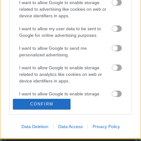
Posible alineación
: Pacheco – Martín Aguirregabiria,
I want to allow Google to enable storage
Lejeune, Laguardia, Duarte – Loum, Manu García (Toni
related to advertising like cookies on web or
device identifiers in apps.
Moya), Pere Pons, Edgar, Luis Rioja – Joselu.
Estos jugadores son baja
: Ximo Navarro (rodilla), Pina
I want to allow my user data to be sent to
Google for online advertising purposes.
(lesión muscular).
I want to allow Google to send me
Estos jugadores son duda:
Miazga (COVID-19).
personalized advertising.
Posibles modificaciones
: Lejeune volverá al centro de la
I want to allow Google to enable storage
defensa tras cumplir sanción. La derrota de Vallecas puede
related to analytics like cookies on web or
hacer que Calleja vuelva al 4-2-3-1 con Joselu como único
device identifiers in apps.
delantero. Manu García puede entrar por Toni Moya en el
centro del campo.
I want to allow Google to enable storage
related to functionality of the website or app.
¿Aún no juegas a Comunio? Regístrate, ¡gratis!
CONFIRM
I want to allow Google to enable storage
related to personalization.
Data Deletion
Data Access
Privacy Policy
I want to allow Google to enable storage
related to security, including authentication