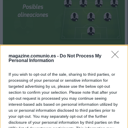
Villarreal y Betis se enfrentan el 3 de octubre a las 18:30
magazine.comunio.es -
Do Not Process My
horas. ¿Quién jugará en los locales? ¿Cuál será la
Personal Information
alineación que presente Pellegrini? A continuación, las
posibles alineaciones del Villarreal-Betis.
If you wish to opt-out of the sale, sharing to third parties, or
processing of your personal or sensitive information for
Villarreal
targeted advertising by us, please use the below opt-out
section to confirm your selection. Please note that after your
Posible alineación
: Rulli – Foyth, Mandi, Pau Torres,
opt-out request is processed you may continue seeing
Alfonso Pedraza (Alberto Moreno) – Capoue, Parejo,
interest-based ads based on personal information utilized by
Trigueros, Yeremi Pino, Danjuma – Boulaye Dia.
us or personal information disclosed to third parties prior to
your opt-out. You may separately opt-out of the further
Estos jugadores son baja
: Raba (tobillo), Gerard Moreno
disclosure of your personal information by third parties on the
(lesión muscular), Chukwueze (lesión muscular).