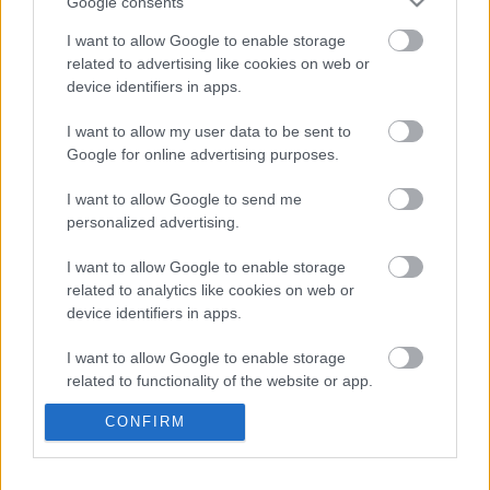
Google consents
I want to allow Google to enable storage
Posible alineación
: Bravo – Bellerín, Pezzella, Edgar,
related to advertising like cookies on web or
Miranda – Guardado (Carvalho), Guido Rodríguez, Rodri,
device identifiers in apps.
Nabil Fekir, Juanmi – Willian José.
I want to allow my user data to be sent to
Estos jugadores son baja
: Víctor Ruiz (lesión muscular),
Google for online advertising purposes.
Sabaly (lesión muscular), Canales (tobillo).
I want to allow Google to send me
Estos jugadores son duda
: William Carvalho (molestias).
personalized advertising.
Posibles modificaciones
: once pendiente del partido de
I want to allow Google to enable storage
Europa League. Pellegrini puede alinear un once muy
related to analytics like cookies on web or
similar al que derrotó al Getafe. Álex Moreno o Miranda
device identifiers in apps.
ocuparán el lateral izquierdo. Canales acabó tocado el
partido de la jornada 7 y será baja, ocupando Rodri su
I want to allow Google to enable storage
related to functionality of the website or app.
puesto. Carvalho es duda, por lo que Guardado podría ser
titular.
CONFIRM
I want to allow Google to enable storage
related to personalization.
¿Aún no juegas a Comunio? Regístrate, ¡gratis!