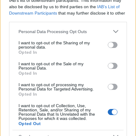
IAB’s list of downstream participants. This information may
also be disclosed by us to third parties on the
IAB’s List of
Estos jugadores son duda
: Albiol (molestias musculares),
Downstream Participants
that may further disclose it to other
Alcácer (molestias musculares).
third parties.
Posibles modificaciones
: Albiol y Alcácer se retiraron
Please note that this website/app uses one or more Google
Personal Data Processing Opt Outs
services and may gather and store information including but
lesionados del partidos de Champions y apuntan a ser baja.
not limited to your visit or usage behaviour. You may click to
I want to opt-out of the Sharing of my
Mandi y Boulaye Dia entrarían en su lugar en el once.
personal data.
grant or deny consent to Google and its third-party tags to
Opted In
use your data for below specified purposes in below Google
¡Compra! Los ganadores de la jornada 7: Laguardia,
consent section.
I want to opt-out of the Sale of my
Isi y cía.
Personal Data.
Opted In
Muchos jugadores de menos de 3
millones de valor sumaron 8 o más
I want to opt-out of processing my
puntos en la jornada como
Personal Data for Targeted Advertising.
Opted In
Laguardia o Isi. A continuación,
algunos de los ganadores de la
I want to opt-out of Collection, Use,
jornada 7 en Comunio. ¡Compra
Retention, Sale, and/or Sharing of my
antes de que suban de valor!
Personal Data that Is Unrelated with the
Purposes for which it was collected.
Opted Out
Betis