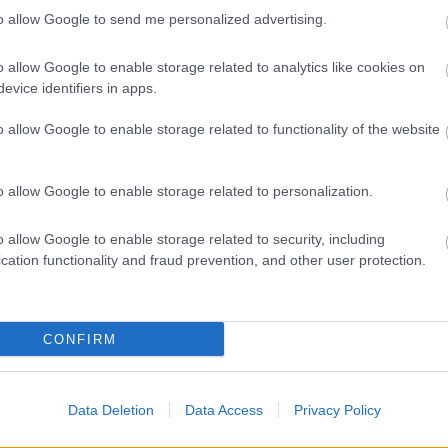
to allow Google to send me personalized advertising.
, la prestigiosa app y web de resultados, es quien
as calificaciones por rendimiento de los futbolistas en
es. A continuación respondemos las preguntas más
o allow Google to enable storage related to analytics like cookies on
es sobre SofaScore.
evice identifiers in apps.
o allow Google to enable storage related to functionality of the website
o allow Google to enable storage related to personalization.
o allow Google to enable storage related to security, including
cation functionality and fraud prevention, and other user protection.
CUCHO
CONFIRM
LO CELSO
Data Deletion
Data Access
Privacy Policy
ABDE