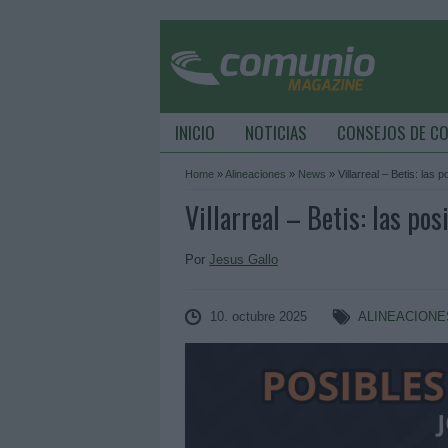
INICIO
NOTICIAS
CONSEJOS DE C
Home
»
Alineaciones
»
News
»
Villarreal – Betis: las 
Villarreal – Betis: las pos
Por
Jesus Gallo
10. octubre 2025
ALINEACIONE