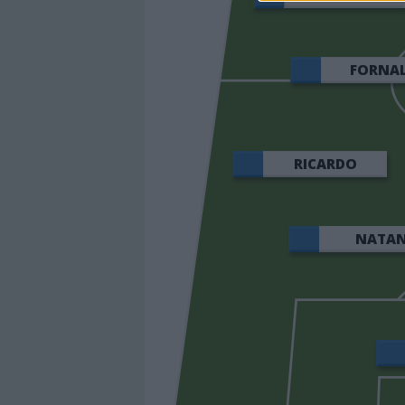
FORNA
RICARDO
NATA