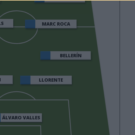
LS
MARC ROCA
BELLERÍN
N
LLORENTE
ÁLVARO VALLES