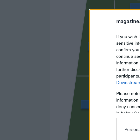
magazine
If you wish 
sensitive in
PÉPÉ
confirm you
continue se
information 
further disc
PAPE GU
participants
Downstream 
Please note
information 
ROMERO
deny consent
in below Go
Persona
PAU NAVA