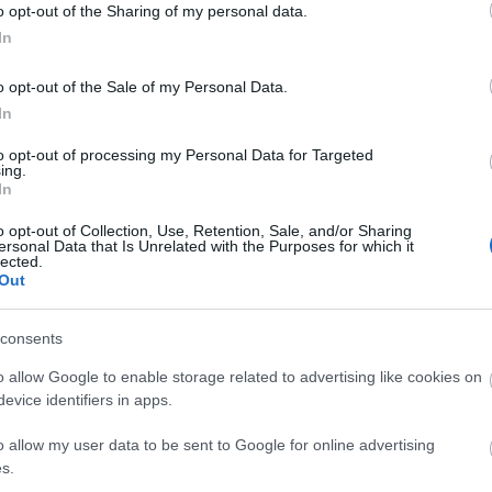
o opt-out of the Sharing of my personal data.
In
o opt-out of the Sale of my Personal Data.
LUIZ JUNIOR
In
to opt-out of processing my Personal Data for Targeted
ing.
In
o opt-out of Collection, Use, Retention, Sale, and/or Sharing
la, Pau Cabanes, Logan Costa, Foyth, Mouriño
ersonal Data that Is Unrelated with the Purposes for which it
lected.
Out
adze.
consents
e puede tener minutos tras superar su lesión.
cansancio de los internacionales. En la portería,
o allow Google to enable storage related to advertising like cookies on
ra será el lateral derecho por las bajas de Foyth y
evice identifiers in apps.
o allow my user data to be sent to Google for online advertising
s.
tas más frecuentes