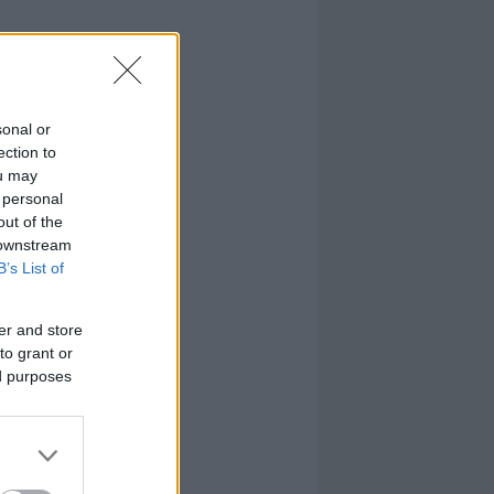
sonal or
ection to
ou may
 personal
out of the
 downstream
B’s List of
er and store
to grant or
ed purposes