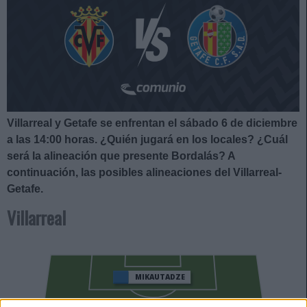
Villarreal y Getafe se enfrentan el sábado 6 de diciembre
a las 14:00
horas. ¿Quién jugará en los locales? ¿Cuál
será la alineación que presente Bordalás?
A
continuación, las posibles alineaciones del Villarreal-
Getafe.
Villarreal
MIKAUTADZE