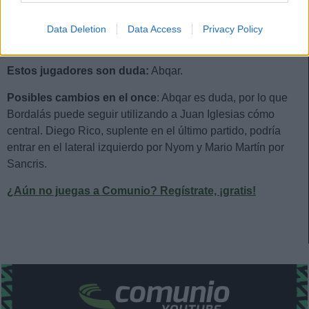
Data Deletion
Data Access
Privacy Policy
Estos jugadores son baja:
Davinchi.
Estos jugadores son duda:
Abqar.
Posibles cambios en el once
: Abqar es duda, por lo que
Bordalás puede seguir utilizando a Juan Iglesias cómo
central. Diego Rico, suplente en el último partido, podría
entrar en el lateral izquierdo por Nyom y Mario Martín por
Sancris.
¿Aún no juegas a Comunio? Regístrate, ¡gratis!