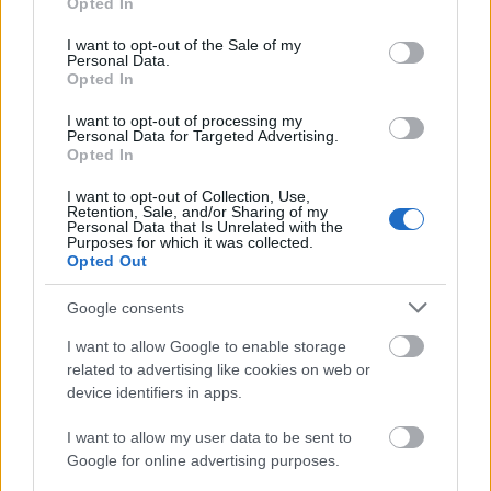
Estos jugadores son duda
: Thomas, Santiago Mouriño.
Opted In
use your data for below specified purposes in below Google
consent section.
I want to opt-out of the Sale of my
Posibles cambios en el once
: Mikautadze será titular por
Personal Data.
la lesión de Gerard Moreno. Cardona podría recuperar la
Opted In
titularidad en el lateral izquierdo. Thomas es duda y Gueye
I want to opt-out of processing my
es baja, por lo que Parejos será titular en el centro del
Personal Data for Targeted Advertising.
campo. Pau Navarro o Altimira jugarán de lateral derecho
Opted In
por las molestias de Mouriño.
I want to opt-out of Collection, Use,
Retention, Sale, and/or Sharing of my
Personal Data that Is Unrelated with the
SofaScore-Puntuaciones: preguntas más frecuentes
Purposes for which it was collected.
Opted Out
SofaScore, la prestigiosa app y
web de resultados, es quien
Google consents
otorgar las calificaciones por
rendimiento de los futbolistas en
I want to allow Google to enable storage
Comunio.es. A continuación
related to advertising like cookies on web or
respondemos las preguntas más
device identifiers in apps.
frecuentes sobre SofaScore.
I want to allow my user data to be sent to
Google for online advertising purposes.
Getafe