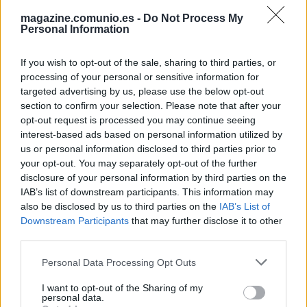
GERARD
magazine.comunio.es -
Do Not Process My
MOLEIRO
PÉPÉ
Personal Information
If you wish to opt-out of the sale, sharing to third parties, or
PAPE GUEYE
COMESAÑA
processing of your personal or sensitive information for
targeted advertising by us, please use the below opt-out
section to confirm your selection. Please note that after your
ROMERO
MOURIÑO
opt-out request is processed you may continue seeing
interest-based ads based on personal information utilized by
us or personal information disclosed to third parties prior to
PAU NAVARRO
VEIGA
your opt-out. You may separately opt-out of the further
disclosure of your personal information by third parties on the
IAB’s list of downstream participants. This information may
also be disclosed by us to third parties on the
IAB’s List of
LUIZ JUNIOR
Downstream Participants
that may further disclose it to other
third parties.
Please note that this website/app uses one or more Google
Personal Data Processing Opt Outs
Estos jugadores son baja
: Logan Costa, Kambwala, Pau
services and may gather and store information including but
Cabanes, Gerard Moreno, Pape Gueye (sanción).
not limited to your visit or usage behaviour. You may click to
I want to opt-out of the Sharing of my
personal data.
grant or deny consent to Google and its third-party tags to