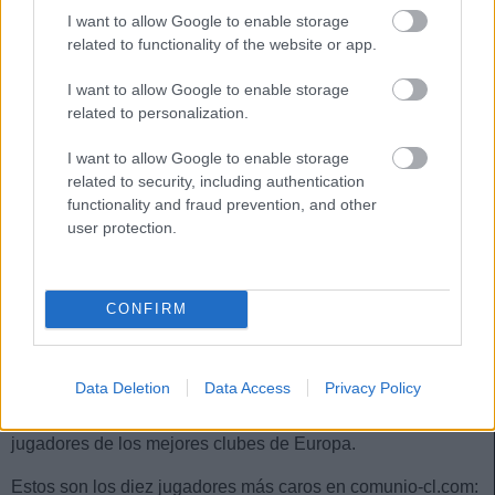
Las notas de SofaScore se basan
I want to allow Google to enable storage
única y exclusivamente en
related to functionality of the website or app.
estadísticas. Repasamos los
líderes de LaLiga en apartados
I want to allow Google to enable storage
estadísticos como tiros, pases
related to personalization.
clave, regates o entradas tras tres
I want to allow Google to enable storage
jornadas disputadas.
related to security, including authentication
functionality and fraud prevention, and other
user protection.
Los jugadores más caros en Comunio Champions
El sistema de puntuación del Comunio Champions es
CONFIRM
similar al del Comunio LaLiga, pero sin bonus por penaltis
parados, portería a cero y asistencias. Además, cómo
ocurrió en la pasada edición de la Eurocopa, los puntos se
Data Deletion
Data Access
Privacy Policy
multiplican x2 a partir de octavos de final. Por tanto, si
quieres tener éxito a largo plazo, tendrás que fichar a los
jugadores de los mejores clubes de Europa.
Estos son los diez jugadores más caros en comunio-cl.com: