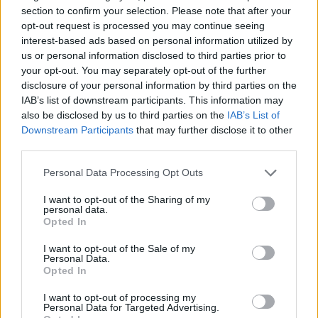
section to confirm your selection. Please note that after your
Tutorial Comunio: cómo transferir tu comunidad para
opt-out request is processed you may continue seeing
jugar la edición Bundesliga
interest-based ads based on personal information utilized by
us or personal information disclosed to third parties prior to
your opt-out. You may separately opt-out of the further
disclosure of your personal information by third parties on the
IAB’s list of downstream participants. This information may
also be disclosed by us to third parties on the
IAB’s List of
Downstream Participants
that may further disclose it to other
third parties.
Please note that this website/app uses one or more Google
Personal Data Processing Opt Outs
¿Cómo copiar tu comunidad a comunio-CL?
services and may gather and store information including but
not limited to your visit or usage behaviour. You may click to
I want to opt-out of the Sharing of my
personal data.
Si quieres jugar al Comunio Champions y no quieres crear
grant or deny consent to Google and its third-party tags to
Opted In
use your data for below specified purposes in below Google
una comunidad desde cero, puedes copiar tu comunidad
consent section.
desde cualquier otra edición del juego con un sólo click.
I want to opt-out of the Sale of my
Personal Data.
Para ello, el administrador tiene que usar la herramienta
Opted In
«
Transferir comunidad
» disponible en el panel de
I want to opt-out of processing my
administración de la versión web. Podréis jugar en Comunio
Personal Data for Targeted Advertising.
Champions con los mismos nombres de usuario y