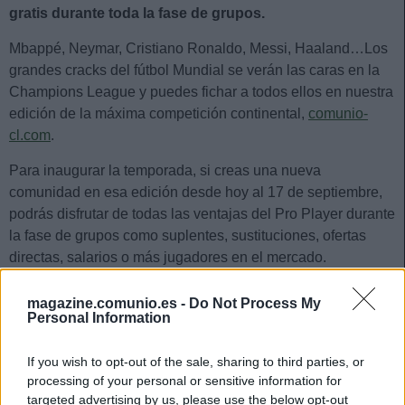
gratis durante toda la fase de grupos.
Mbappé, Neymar, Cristiano Ronaldo, Messi, Haaland…Los
grandes cracks del fútbol Mundial se verán las caras en la
Champions League y puedes fichar a todos ellos en nuestra
edición de la máxima competición continental,
comunio-
cl.com
.
Para inaugurar la temporada, si creas una nueva
comunidad en esa edición desde hoy al 17 de septiembre,
podrás disfrutar de todas las ventajas del Pro Player durante
la fase de grupos como suplentes, sustituciones, ofertas
directas, salarios o más jugadores en el mercado.
Los únicos requisitos para disfrutar de la promoción es que
magazine.comunio.es -
Do Not Process My
la comunidad tenga al menos 5 miembros y todos estén
Personal Information
registrados en la comunidad antes del 17 de septiembre.
Ese día se activará el Pro Player para todas las
If you wish to opt-out of the sale, sharing to third parties, or
comunidades hasta el día que acabe la fase de grupos.
processing of your personal or sensitive information for
targeted advertising by us, please use the below opt-out