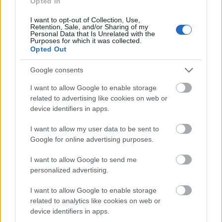
Opted In
contraseñas que en la edición original.
I want to opt-out of Collection, Use,
Retention, Sale, and/or Sharing of my
Una vez pulse en «
Transferir Comunidad
» se la abrirá una
Personal Data that Is Unrelated with the
Purposes for which it was collected.
ventana en la que debe elegir la edición a la que quiere
Opted Out
transferir la comunidad (en el caso de la Champions,
comunio-cl.com) y cómo debe empezar cada mánager en
Google consents
ella (nuevo equipo + 20 millones o sin equipo + 40
I want to allow Google to enable storage
millones).
related to advertising like cookies on web or
device identifiers in apps.
Una vez realizada la transferencia, tan sólo tienes que
loguearte con tus datos de siempre en comunio-cl.com para
I want to allow my user data to be sent to
jugar. El Comunio Champions también está disponible en la
Google for online advertising purposes.
aplicación de Android en
Google Play Store
e iOS
iTunes App Store
. Si usas la app, deberás loguearte en la
I want to allow Google to send me
edición Champions en iOS o «registrarse con cuenta
personalized advertising.
existente» en el dominio «comunio-cl» en Android.
I want to allow Google to enable storage
related to analytics like cookies on web or
Top SofaScore: los líderes estadísticos tras tres
device identifiers in apps.
jornadas