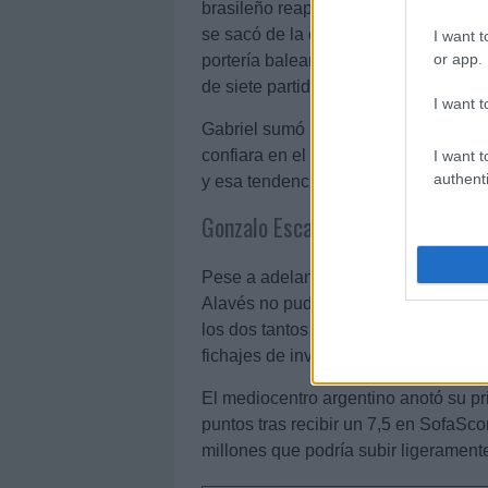
brasileño reapareció frente al Mallor
se sacó de la chistera un espectacula
I want t
or app.
portería balear y que sirvió a su equ
de siete partidos sin ganar.
I want t
Gabriel sumó 15 puntos en su vuelta,
confiara en el zaguero. Su valor de 
I want t
authenti
y esa tendencia debería continuar tra
Gonzalo Escalante (Alavés, cent
Pese a adelantarse dos veces en el 
Alavés no pudo llevarse la victoria d
los dos tantos azulones. En los baba
fichajes de invierno, Gonzalo Escala
El mediocentro argentino anotó su pr
puntos tras recibir un 7,5 en SofaSc
millones que podría subir ligeramente