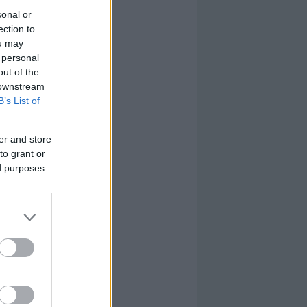
sonal or
ection to
ou may
 personal
out of the
 downstream
B’s List of
er and store
to grant or
ed purposes