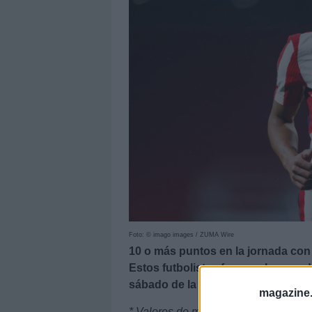
Foto: © imago images / ZUMA Wire
10 o más puntos en la jornada con 
Estos futbolistas fueron algunos d
sábado de la jornada 26. ¡A fichar 
magazine
* Valores de mercado a 26/02