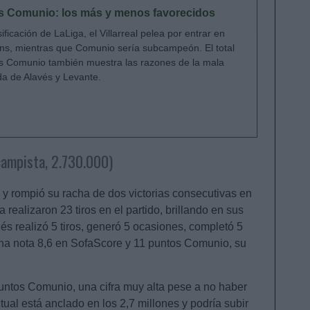
os Comunio: los más y menos favorecidos
sificación de LaLiga, el Villarreal pelea por entrar en
s, mientras que Comunio sería subcampeón. El total
s Comunio también muestra las razones de la mala
a de Alavés y Levante.
campista, 2.730.000)
1 y rompió su racha de dos victorias consecutivas en
realizaron 23 tiros en el partido, brillando en sus
és realizó 5 tiros, generó 5 ocasiones, completó 5
a una nota 8,6 en SofaScore y 11 puntos Comunio, su
untos Comunio, una cifra muy alta pese a no haber
ual está anclado en los 2,7 millones y podría subir