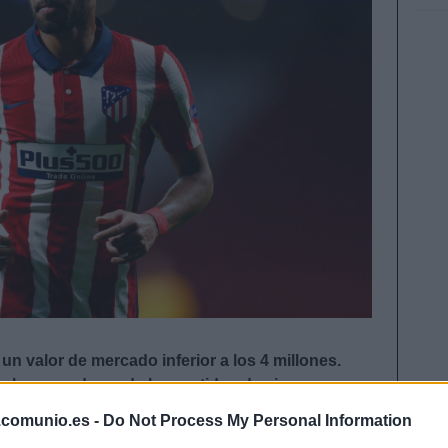
un valor de mercado inferior a los 4 millones.
e los ganadores de los partidos de viernes y
antes de que se revaloricen!
.comunio.es -
Do Not Process My Personal Information