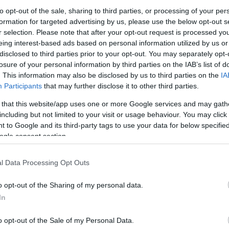
to opt-out of the sale, sharing to third parties, or processing of your per
ocampista, 3.290.000)
formation for targeted advertising by us, please use the below opt-out s
r selection. Please note that after your opt-out request is processed y
eing interest-based ads based on personal information utilized by us or
zas y ha pasado de estar prácticamente desahuciado,
disclosed to third parties prior to your opt-out. You may separately opt-
 posibles y acercarse a la salvación. En la última
losure of your personal information by third parties on the IAB’s list of
nota más destacado fue Jorge de Frutos, autor de un
. This information may also be disclosed by us to third parties on the
IA
iguió 15 puntos.
Participants
that may further disclose it to other third parties.
de forma y en los últimos cuatro compromisos de los
 that this website/app uses one or more Google services and may gath
ias y ha anotado un gol, para un total de 29 puntos.
including but not limited to your visit or usage behaviour. You may click 
 to Google and its third-party tags to use your data for below specifi
óximos días, así que es hora de pujar por él si
ogle consent section.
.870.000)
l Data Processing Opt Outs
a y el Atlético ha dejado atrás su crisis de
o opt-out of the Sharing of my personal data.
tivas en LaLiga y un empate que supo a poco ante el
In
guero de la jornada 26 frente al Celta brilló con luz
o opt-out of the Sale of my Personal Data.