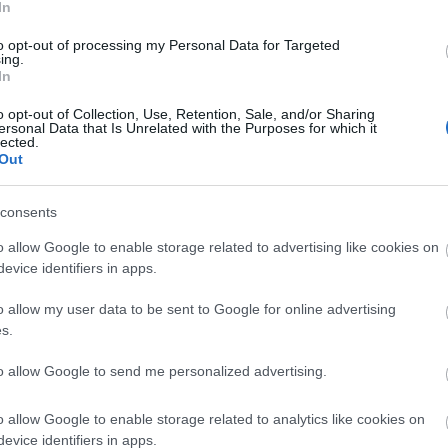
In
mo izquierdo, como ya hiciera en Champions, y anotó
to opt-out of processing my Personal Data for Targeted
lestes tras dos asistencias de Kondogbia. El
ing.
uación con un 8,3 y recibió 20 puntos en la jornada.
In
ar en los próximos partidos y su valor de mercado es
o opt-out of Collection, Use, Retention, Sale, and/or Sharing
ersonal Data that Is Unrelated with the Purposes for which it
lected.
Out
el dilema de las ocasiones falladas
ada peor en Comunio que ver cómo uno de tus
consents
s falla una ocasión clara de gol. SofaScore penaliza
 el desacierto de los rematadores, pero, ¿qué
o allow Google to enable storage related to advertising like cookies on
s está siendo los más "fallones" esta temporada?
evice identifiers in apps.
o allow my user data to be sent to Google for online advertising
s.
to allow Google to send me personalized advertising.
sa, 2.910.000)
o allow Google to enable storage related to analytics like cookies on
varias lesiones musculares, el central hispano-
evice identifiers in apps.