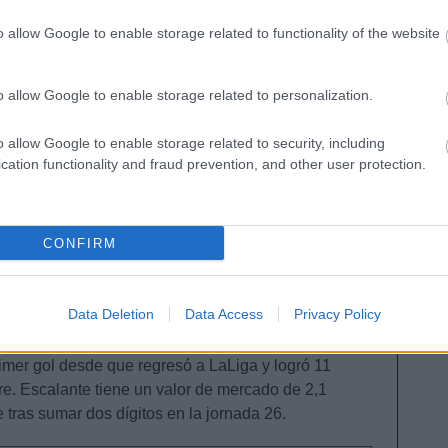
ca y no pudo hacerlo de mejor forma. A los 4 minutos
r tiro lejano que se alojó por la escuadra de la
o allow Google to enable storage related to functionality of the website
ipo para sumar una victoria que ponía fin a una racha
o allow Google to enable storage related to personalization.
 una extraordinaria puntuación para todo aquel que
mercado había subido ligeramente en los últimos días
o allow Google to enable storage related to security, including
cation functionality and fraud prevention, and other user protection.
s su gran partido en Mallorca.
rocampista, 2.130.000)
CONFIRM
marcador y jugar con un hombre más 65 minutos, el
el Coliseum gracias al acierto de Enes Ünal, autor de
zorros, uno de los goleadores fue uno de sus
Data Deletion
Data Access
Privacy Policy
nte.
imer gol desde que regresó a LaLiga y logró 11
ore. Escalante tiene un valor de mercado de 2,1
 tras sumar dos dígitos en la jornada 26.