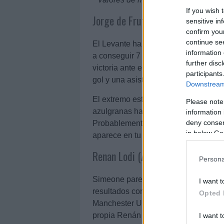
If you wish 
Jorge de Frutos (Levante, centr
sensitive in
confirm you
continue se
El Levante ha resurgido de sus ceni
information 
a conseguir 7 de los últimos 9 puntos
further disc
victoria ante el Elche el jugador gra
participants
gol y una asistencia por los que cons
Downstream 
El extremo está en un gran momento 
Please note
azulgranas ha repartido tres asistenc
information 
deny consent
Probablemente se revalorice en los pr
in below Go
aparece en tu mercado.
Renan Lodi (Atlético, defensa, 1
Persona
Simeone parece haber dado con la tecl
I want t
resultados con dos victorias consecu
Opted 
Manchester United. En el encuentro li
propia Renán Lodi.
I want t