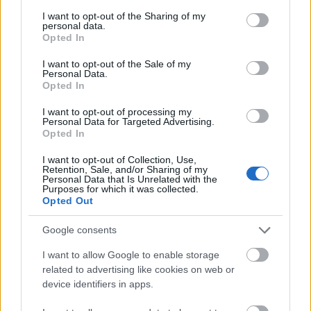
services and may gather and store information including but
not limited to your visit or usage behaviour. You may click to
I want to opt-out of the Sharing of my
El algoritmo de
SofaScore
suele penalizar mucho a los
personal data.
grant or deny consent to Google and its third-party tags to
Opted In
jugadores con un mal rendimiento en duelos ganados y
use your data for below specified purposes in below Google
pérdidas y en ese aspecto el jugador chileno es poco
consent section.
I want to opt-out of the Sale of my
eficiente. Contra el Real Madrid generó 4 remates y realizó
Personal Data.
Opted In
un par de disparos, pero tuvo un ratio de duelos del 7% (1
de 14) y 21 pérdidas en 54 toques de balón, obteniendo una
I want to opt-out of processing my
Personal Data for Targeted Advertising.
valoración de 5.8 (-2 puntos).
Opted In
Además, Orellana ha bajado su promedio en regates,
I want to opt-out of Collection, Use,
pasando de los 2,4 que completaba por partido en Eibar a
Retention, Sale, and/or Sharing of my
Personal Data that Is Unrelated with the
0,9 en Valladolid. Otro hándicap para fichar o mantener a un
Purposes for which it was collected.
futbolista que lleva 2 puntos en total en los últimos cinco
Opted Out
partidos.
Google consents
Rubén Blanco (Celta, portero, 1.150.000)
I want to allow Google to enable storage
related to advertising like cookies on web or
El portero del Celta está condicionando mucho a todo aquel
device identifiers in apps.
que lo tenga en su equipo por sus malas puntuaciones.
Contra el Valencia fue expulsado y obtuvo su tercer