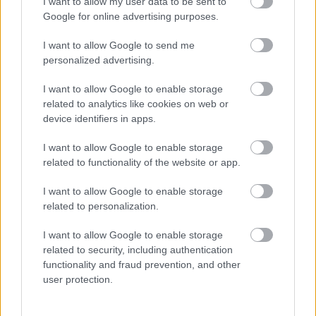
I want to allow my user data to be sent to
negativo de la temporada (-6). Acumula tres jornadas
Google for online advertising purposes.
consecutivas sin sumar puntos positivos (0, 0 y -6).
I want to allow Google to send me
Blanco es el peor portero titular del juego, con un pírrico
personalized advertising.
promedio de 2,35 puntos por partido. Si aún lo tienes en
I want to allow Google to enable storage
plantilla, es recomendable vender y fichar un recambio.
related to analytics like cookies on web or
Para la jornada 25 te puede valer su compañero Iván Villar
device identifiers in apps.
como parche.
I want to allow Google to enable storage
related to functionality of the website or app.
I want to allow Google to enable storage
related to personalization.
I want to allow Google to enable storage
related to security, including authentication
functionality and fraud prevention, and other
user protection.