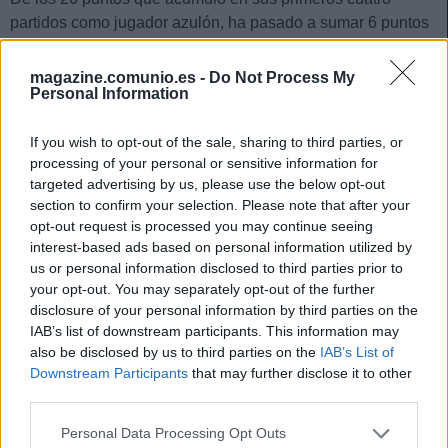
partidos como jugador azulón, ha pasado a sumar 6 puntos
en los últimos cuatro. Su valor de mercado probablemente
empiece a desplomarse en los próximos días. Pocos
magazine.comunio.es -
Do Not Process My
Personal Information
managers van a pujar por un futbolista suplente y que no
puntúa bien.
If you wish to opt-out of the sale, sharing to third parties, or
processing of your personal or sensitive information for
¡A pujar! Cuatro jugadores rentables tras la jornada
targeted advertising by us, please use the below opt-out
24
section to confirm your selection. Please note that after your
Estos cuatro jugadores destacaron
opt-out request is processed you may continue seeing
en los partidos del sábado de la
interest-based ads based on personal information utilized by
jornada 24 y pueden ser rentables
us or personal information disclosed to third parties prior to
para las próximas semanas, ya
your opt-out. You may separately opt-out of the further
sea para sumar puntos o por una
disclosure of your personal information by third parties on the
más que posible revalorización. ¡A
IAB’s list of downstream participants. This information may
pujar si salen en tu mercado de
also be disclosed by us to third parties on the
IAB’s List of
fichajes!
Downstream Participants
that may further disclose it to other
third parties.
Please note that this website/app uses one or more Google
Fabián Orellana (Valladolid, centrocampista, 2.360.000)
Personal Data Processing Opt Outs