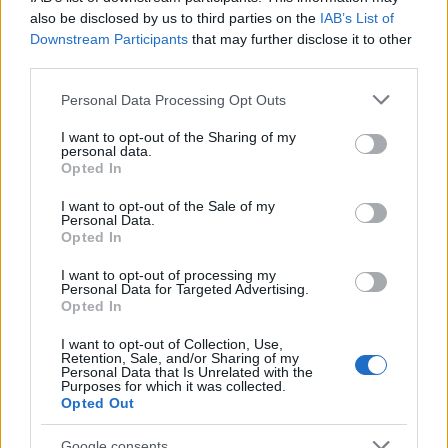
also be disclosed by us to third parties on the
IAB’s List of
Fernando Pacheco (Alavés, portero, 3.210.000)
Downstream Participants
that may further disclose it to other
third parties.
El Alavés lleva ocho jornadas consecutivas encajando un
Please note that this website/app uses one or more Google
gol y eso está influyendo negativamente en las
Personal Data Processing Opt Outs
services and may gather and store information including but
puntuaciones de su portero, Fernando Pacheco. El meta
not limited to your visit or usage behaviour. You may click to
I want to opt-out of the Sharing of my
babazorro no ha superado los 4 puntos en esos partidos y
personal data.
grant or deny consent to Google and its third-party tags to
Opted In
es el peor del juego en este tramo de competición.
use your data for below specified purposes in below Google
consent section.
I want to opt-out of the Sale of my
En el último encuentro contra el Madrid recibió su segundo
Personal Data.
-2 de la temporada. Si no te convence y quieres un portero
Opted In
más sólido y que asegure puntos por portería a cero, puede
I want to opt-out of processing my
ser buen momento para vender. Es el octavo portero más
Personal Data for Targeted Advertising.
Opted In
caro.
Gonzalo Guedes (Valencia, centrocampista, 2.930.000)
I want to opt-out of Collection, Use,
Retention, Sale, and/or Sharing of my
Personal Data that Is Unrelated with the
Purposes for which it was collected.
El portugués volvió a ser suplente en la visita de su equipo
Opted Out
al Wanda Metropolitano y sólo disputó 35 minutos en los
que pasó desapercibido. Es su segunda suplencia
Google consents