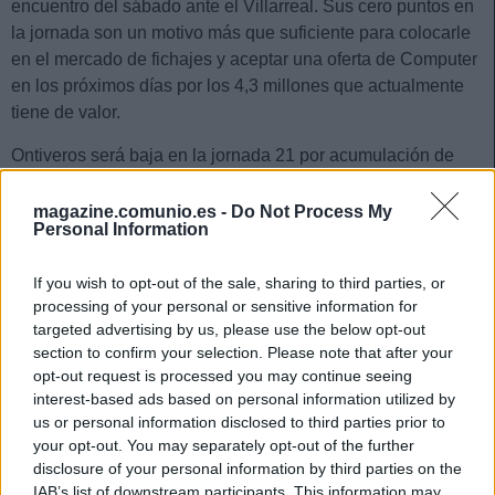
encuentro del sábado ante el Villarreal. Sus cero puntos en
la jornada son un motivo más que suficiente para colocarle
en el mercado de fichajes y aceptar una oferta de Computer
en los próximos días por los 4,3 millones que actualmente
tiene de valor.
Ontiveros será baja en la jornada 21 por acumulación de
amonestaciones y Ferreiro podría tener alguna oportunidad
de jugar, pero parece que Escriche, Sergio Gómez o Borja
magazine.comunio.es -
Do Not Process My
Personal Information
García están delante suya en las preferencias de Pacheta.
If you wish to opt-out of the sale, sharing to third parties, or
¡A pujar! Jugadores rentables tras la jornada 20
processing of your personal or sensitive information for
Los partidos del sábado de la
targeted advertising by us, please use the below opt-out
jornada 20 nos dejaron un buen
section to confirm your selection. Please note that after your
puñado de jugadores que pueden
opt-out request is processed you may continue seeing
ser rentables a partir de ahora
interest-based ads based on personal information utilized by
como Joaquín, Isak o Hazard. ¡A
us or personal information disclosed to third parties prior to
pujar!
your opt-out. You may separately opt-out of the further
disclosure of your personal information by third parties on the
IAB’s list of downstream participants. This information may