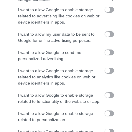
consecutiva y segundo partido en el que no pasa de los 2
I want to allow Google to enable storage
puntos. En los últimos tres lleva 0 puntos en total.
related to advertising like cookies on web or
device identifiers in apps.
Por sus 3 millones de euros de valor no es la mejor de las
opciones para tu centro del campo en este tramo de la
I want to allow my user data to be sent to
temporada y su valor está bajando poco a poco. Otra
Google for online advertising purposes.
temporada en la que no está cumpliendo con las
expectativas.
I want to allow Google to send me
personalized advertising.
Actualidad Comunio: ¿Olaza fuera del Celta? ¿Papu
I want to allow Google to enable storage
al Sevilla?
related to analytics like cookies on web or
Queda poco para cerrarse el
device identifiers in apps.
mercado de invierno y los rumores
no cesan. Olaza puede tener pie y
I want to allow Google to enable storage
medio fuera del Celta, mientras
related to functionality of the website or app.
que Carlos Fernández puede
cambiar de equipo y ser sustituido
I want to allow Google to enable storage
por Papu Gómez.
related to personalization.
I want to allow Google to enable storage